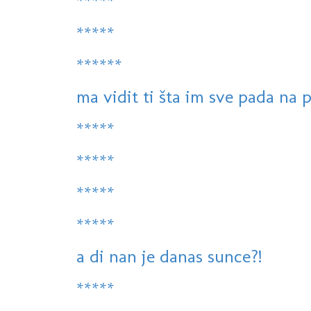
*****
*****
******
ma vidit ti šta im sve pada na p
*****
*****
*****
*****
a di nan je danas sunce?!
*****