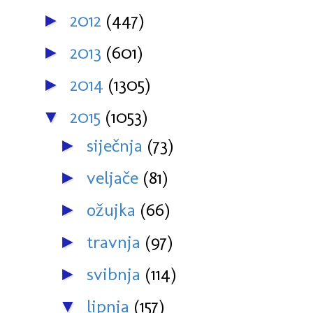
2012
(447)
►
2013
(601)
►
2014
(1305)
►
2015
(1053)
▼
siječnja
(73)
►
veljače
(81)
►
ožujka
(66)
►
travnja
(97)
►
svibnja
(114)
►
lipnja
(157)
▼