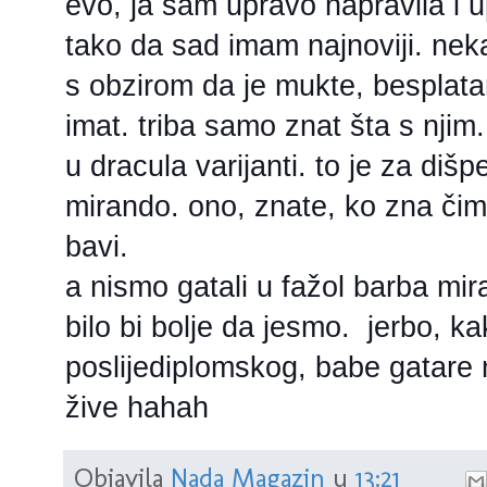
evo, ja sam upravo napravila i u
tako da sad imam najnoviji. nek
s obzirom da je mukte, besplata
imat. triba samo znat šta s njim.
u dracula varijanti. to je za dišp
mirando. ono, znate, ko zna čime
bavi.
a nismo gatali u fažol barba mi
bilo bi bolje da jesmo. jerbo, k
poslijediplomskog, babe gatare 
žive hahah
Objavila
Nada Magazin
u
13:21