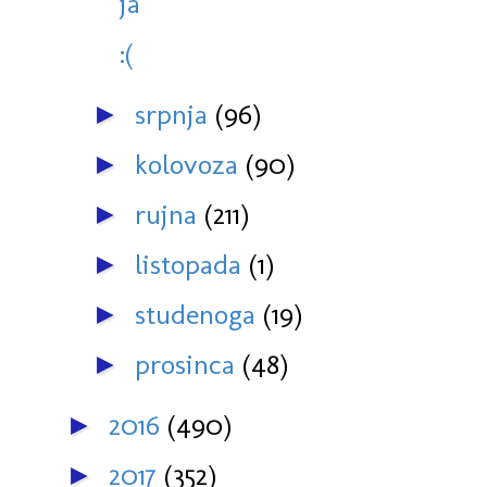
ja
:(
srpnja
(96)
►
kolovoza
(90)
►
rujna
(211)
►
listopada
(1)
►
studenoga
(19)
►
prosinca
(48)
►
2016
(490)
►
2017
(352)
►