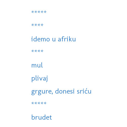
*****
****
idemo u afriku
****
mul
plivaj
grgure, donesi sriću
*****
brudet