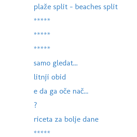
plaže split - beaches split
*****
*****
*****
samo gledat...
litnji obid
e da ga oče nač...
?
riceta za bolje dane
*****