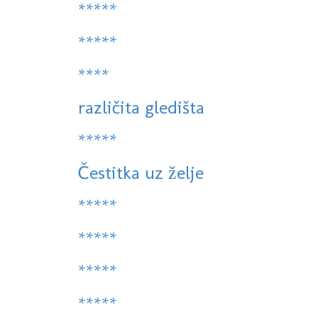
*****
*****
****
različita gledišta
*****
Čestitka uz želje
*****
*****
*****
*****