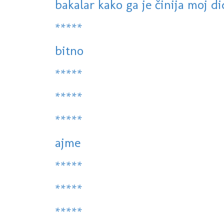
bakalar kako ga je činija moj di
*****
bitno
*****
*****
*****
ajme
*****
*****
*****