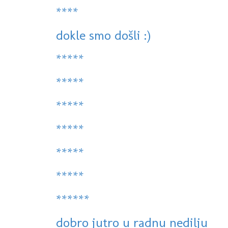
****
dokle smo došli :)
*****
*****
*****
*****
*****
*****
******
dobro jutro u radnu nedilju