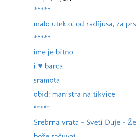
*****
malo uteklo, od radijusa, za prs
*****
ime je bitno
i ♥ barca
sramota
obid: manistra na tikvice
*****
Srebrna vrata - Sveti Duje - Že
bože sačuvaj