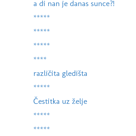
a di nan je danas sunce?!
*****
*****
*****
****
različita gledišta
*****
Čestitka uz želje
*****
*****