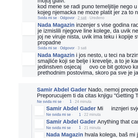
mojoj glavi.
kod mene se radi puno temeljitije nego u
kojeg njemacka ne moze platit jer za to
Sviđa mi se
·
Odgovor
·
2 sati
·
Uređeno
Nada Magazin
inzenjer s vise godina ra
je izmislili njegove line kolege, da uvik 
joj ne viruje nista, uvik ima teku i kopij
propadne
s
m
Sviđa mi se
·
Odgovor
·
3 sati
i
l
Nada Magazin
i jos nesto, u teci na brz
e
smajliće koji se belje i krevelje, a to je k
e
m
jedinstven osjecaj
s
ovo ce bit gotovo ka
o
m
t
prethodnim postovima, skoro pa sve je ja
i
i
l
c
e
o
e
n
m
Samir Abdel Gader
Nado, nemoj preopte
o
Preporucujem ti da citas knjigu "Getting 
t
i
Ne sviđa mi se
·
1
·
24 minuta
c
o
Samir Abdel Gader
Mi
s
inznjeri sv
n
m
Ne sviđa mi se
·
1
·
22 minuta
i
l
Samir Abdel Gader
Anything that ca
e
e
Ne sviđa mi se
·
1
·
21 minuta
m
o
Nada Magazin
hvala kolega, baš mi j
t