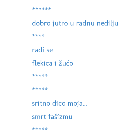
******
dobro jutro u radnu nedilju
****
radi se
flekica i žućo
*****
*****
sritno dico moja...
smrt fašizmu
*****