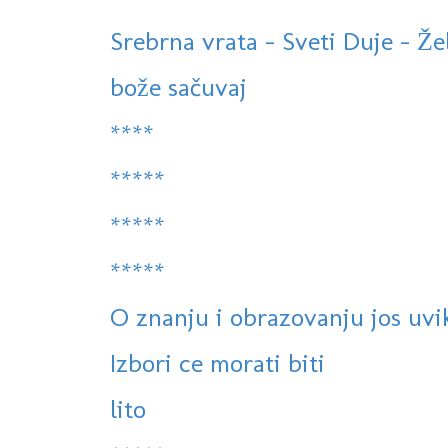
Srebrna vrata - Sveti Duje - Že
bože sačuvaj
****
*****
*****
*****
O znanju i obrazovanju jos uvik
Izbori ce morati biti
lito