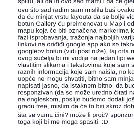
splitu, ali da ih ovo sad mami i d
a će gle
ovo što sad radim sam mislila baš ovako ri
da ću minjat vrstu layouta da se bolje vi
botun Gallery ću preimenovat u Map i oda
mapu koja će biti označena markerima ka
fazi isprobavanja, traženja najboljih vari
linkovi na oriđiđi google app ako se takn
googleov botun (vidi post niže), taj crta r
ovog sučelja bi mi vodija na jedan lipi w
vlastitim slikama i tekstovima koje sam s
raznih informacija koje sam naišla, no ka
uopće ne mogu shvatiti, bitno sam minjal
napisati jasno, da istaknem bitno, da bu
responzivan (da se može uredno čitati na 
na engleskom, poslije budemo dodali još 
gradu free, mislim da će to biti skroz do
šta se vama čini? može li proč? sponzor
toga koji bi me moga spasiti. :D