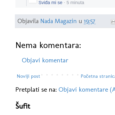
Sviđa mi se
·
5 minuta
i
c
o
n
Objavila
Nada Magazin
u
19:57
Nema komentara:
Objavi komentar
Noviji post
Početna stranic
Pretplati se na:
Objavi komentare (
Šufit