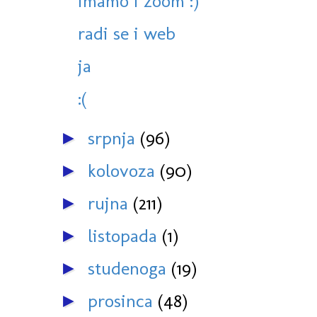
imamo i zoom :)
radi se i web
ja
:(
srpnja
(96)
►
kolovoza
(90)
►
rujna
(211)
►
listopada
(1)
►
studenoga
(19)
►
prosinca
(48)
►