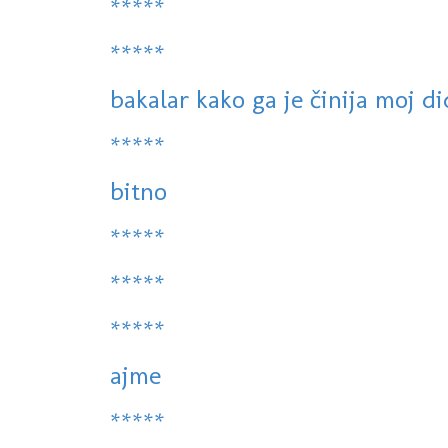
*****
*****
bakalar kako ga je činija moj di
*****
bitno
*****
*****
*****
ajme
*****