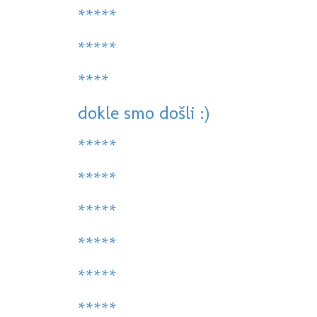
*****
*****
****
dokle smo došli :)
*****
*****
*****
*****
*****
*****