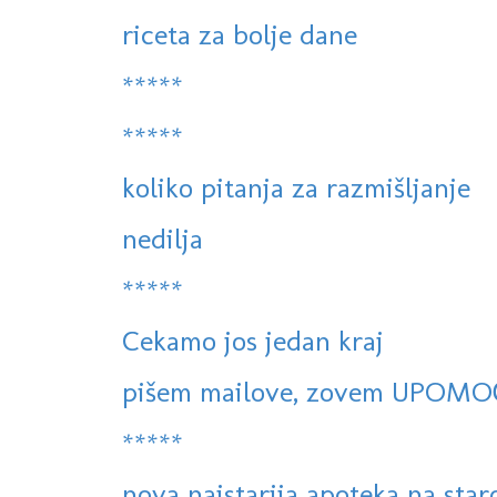
riceta za bolje dane
*****
*****
koliko pitanja za razmišljanje
nedilja
*****
Cekamo jos jedan kraj
pišem mailove, zovem UPOMO
*****
nova najstarija apoteka na sta