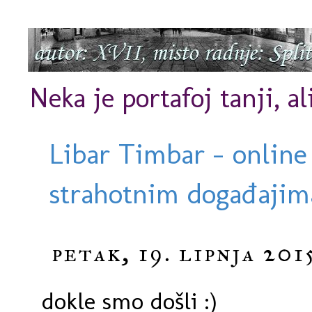
Neka je portafoj tanji, al
Libar Timbar - online
strahotnim događajima
petak, 19. lipnja 201
dokle smo došli :)