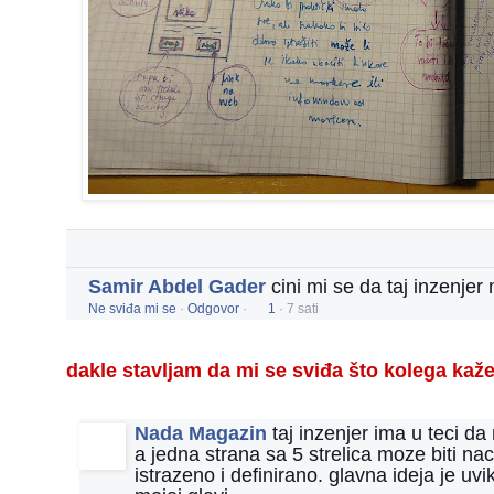
Samir Abdel Gader
cini mi se da taj inzenje
Ne sviđa mi se
·
Odgovor
·
1
·
7 sati
dakle stavljam da mi se sviđa što kolega kaž
Nada Magazin
taj inzenjer ima u teci da
a jedna strana sa 5 strelica moze biti n
istrazeno i definirano. glavna ideja je u