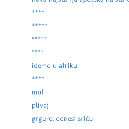
****
*****
*****
****
idemo u afriku
****
mul
plivaj
grgure, donesi sriću