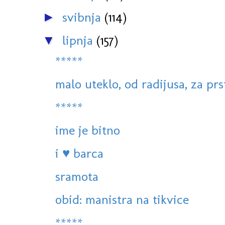
svibnja
(114)
►
lipnja
(157)
▼
*****
malo uteklo, od radijusa, za prs
*****
ime je bitno
i ♥ barca
sramota
obid: manistra na tikvice
*****