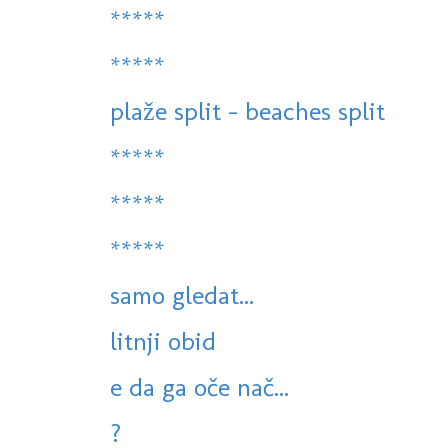
*****
*****
plaže split - beaches split
*****
*****
*****
samo gledat...
litnji obid
e da ga oče nač...
?