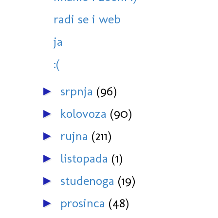
radi se i web
ja
:(
srpnja
(96)
►
kolovoza
(90)
►
rujna
(211)
►
listopada
(1)
►
studenoga
(19)
►
prosinca
(48)
►