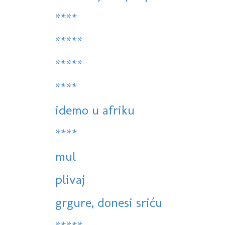
****
*****
*****
****
idemo u afriku
****
mul
plivaj
grgure, donesi sriću