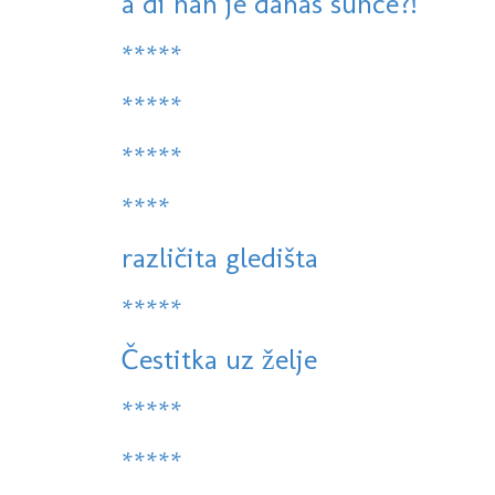
a di nan je danas sunce?!
*****
*****
*****
****
različita gledišta
*****
Čestitka uz želje
*****
*****