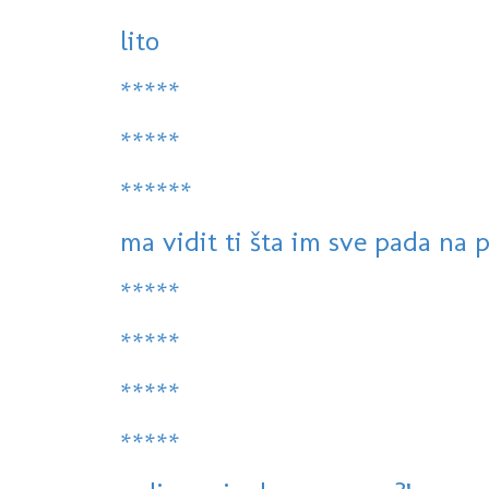
lito
*****
*****
******
ma vidit ti šta im sve pada na p
*****
*****
*****
*****