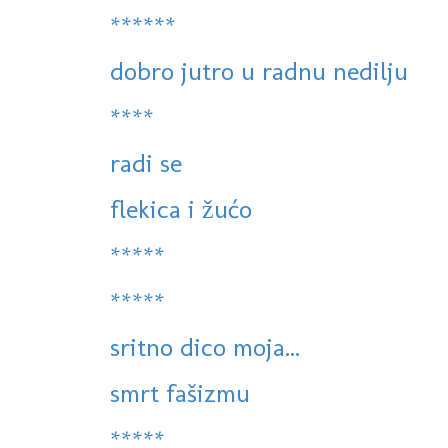
******
dobro jutro u radnu nedilju
****
radi se
flekica i žućo
*****
*****
sritno dico moja...
smrt fašizmu
*****