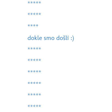
*****
*****
****
dokle smo došli :)
*****
*****
*****
*****
*****
*****