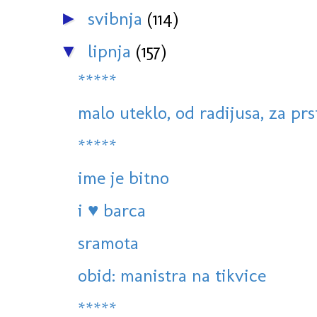
svibnja
(114)
►
lipnja
(157)
▼
*****
malo uteklo, od radijusa, za prs
*****
ime je bitno
i ♥ barca
sramota
obid: manistra na tikvice
*****