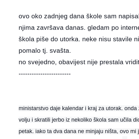
ovo oko zadnjeg dana škole sam napisala
njima završava danas. gledam po intern
škola piše do utorka. neke nisu stavile 
pomalo tj. svašta.
no svejedno, obavijest nije prestala vridit
------------------------
ministarstvo daje kalendar i kraj za utorak. onda
volju i skratili jerbo iz nekoliko škola sam učila d
petak. iako ta dva dana ne minjaju ništa, ovo mi 
w