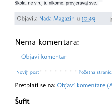
škola. ne viruj tu nikome, provjeravaj sve.
i
n
k
e
m
Objavila
Nada Magazin
u
10:49
o
t
i
c
o
n
Nema komentara:
Objavi komentar
Noviji post
Početna stranic
Pretplati se na:
Objavi komentare (
Šufit