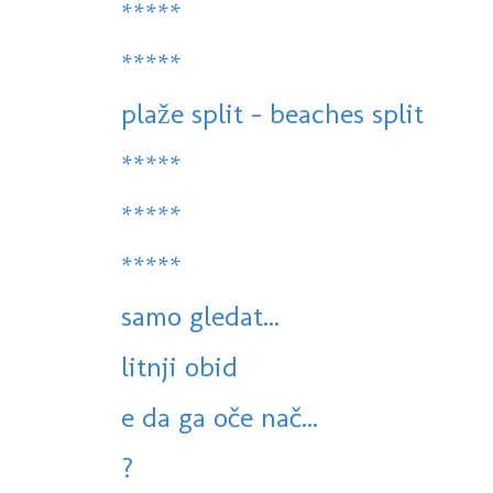
*****
*****
plaže split - beaches split
*****
*****
*****
samo gledat...
litnji obid
e da ga oče nač...
?