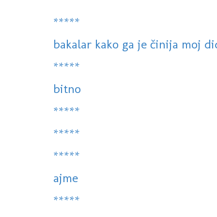
*****
bakalar kako ga je činija moj di
*****
bitno
*****
*****
*****
ajme
*****