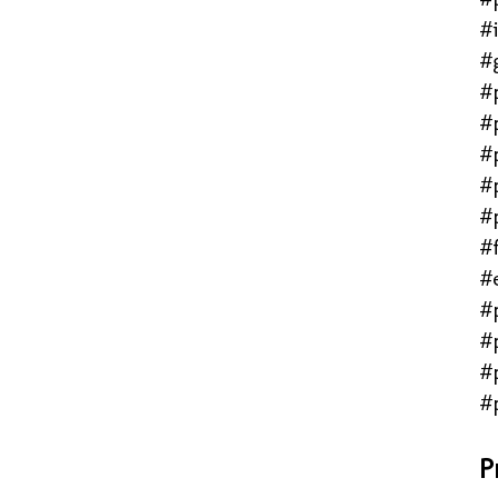
#
#
#
#
#
#
#
#f
#
#
#
#
#
P