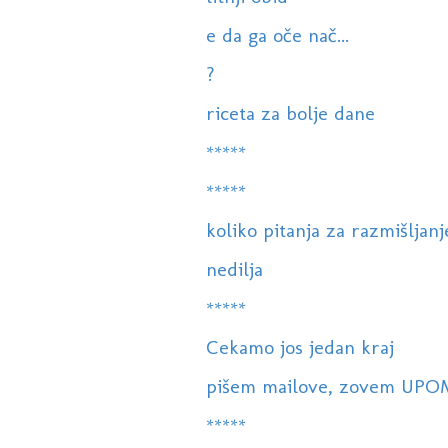
e da ga oče nač...
?
riceta za bolje dane
*****
*****
koliko pitanja za razmišljanj
nedilja
*****
Cekamo jos jedan kraj
pišem mailove, zovem UP
*****