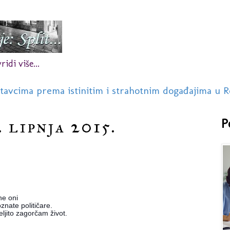
idi više...
stavcima prema istinitim i strahotnim događajima u R
 lipnja 2015.
P
ne oni
znate političare.
ljito zagorčam život.