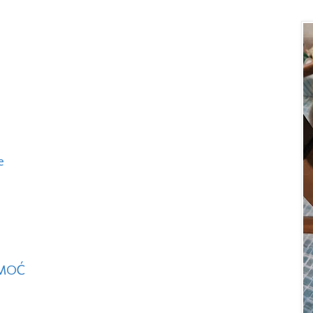
e
OMOĆ