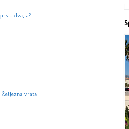
prst- dva, a?
S
 Željezna vrata