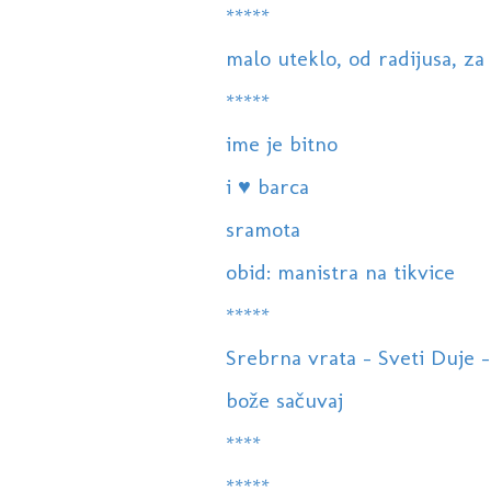
*****
malo uteklo, od radijusa, za 
*****
ime je bitno
i ♥ barca
sramota
obid: manistra na tikvice
*****
Srebrna vrata - Sveti Duje -
bože sačuvaj
****
*****