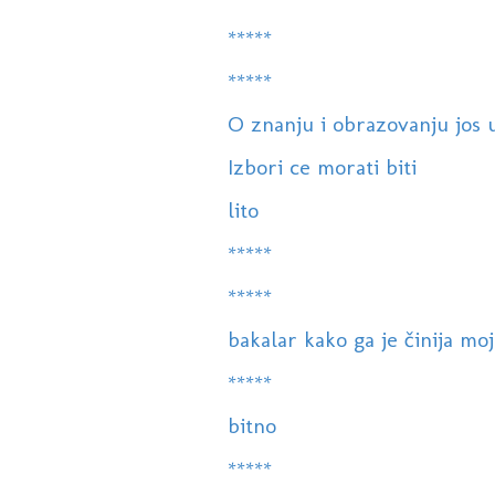
*****
*****
O znanju i obrazovanju jos u
Izbori ce morati biti
lito
*****
*****
bakalar kako ga je činija moj
*****
bitno
*****