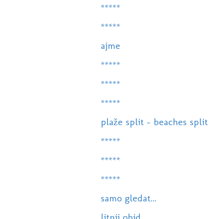
*****
*****
ajme
*****
*****
*****
plaže split - beaches split
*****
*****
*****
samo gledat...
litnji obid