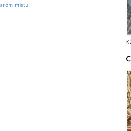
starom mistu
Kl
C