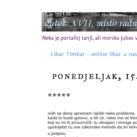
Neka je portafoj tanji, ali morska jubav vr
Libar Timbar - online libar u na
ponedjeljak, 15.
*****
ovih se dana spremam riješiti neke probleme.
kada to bude gotovo, a bit će, neka me se klo
koji su mi ih prouzročili. tu ubrajam i mnoge po
upotrijebit ću sve zakonske metode da im teme
u potpisu: