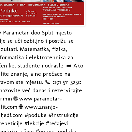
 Parametar doo Split mjesto
je se uči ozbiljno i postižu se
zultati. Matematika, fizika,
formatika i elektrotehnika za
enike, studente i odrasle. ➡️ Ako
lite znanje, a ne prečace na
avom ste mjestu. 📞 091 511 3250
nazovite već danas i rezervirajte
ermin 🌐 www.parametar-
plit.com 🌐 www.znanje-
rijedi.com #poduke #instrukcije
epeticije #lekcije #tečajevi
poduke_uživo #online_poduke