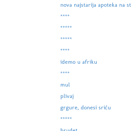
nova najstarija apoteka na 
****
*****
*****
****
idemo u afriku
****
mul
plivaj
grgure, donesi sriću
*****
brudet