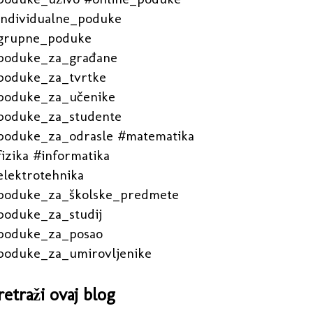
individualne_poduke
grupne_poduke
poduke_za_građane
poduke_za_tvrtke
poduke_za_učenike
poduke_za_studente
poduke_za_odrasle #matematika
izika #informatika
elektrotehnika
poduke_za_školske_predmete
poduke_za_studij
poduke_za_posao
poduke_za_umirovljenike
retraži ovaj blog