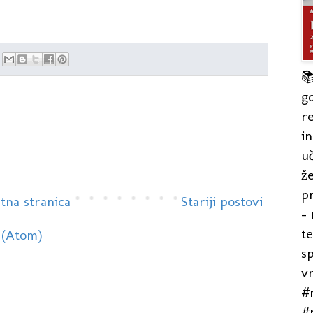

gd
re
in
uč
že
pr
tna stranica
Stariji postovi
- 
t
 (Atom)
s
v
#r
#