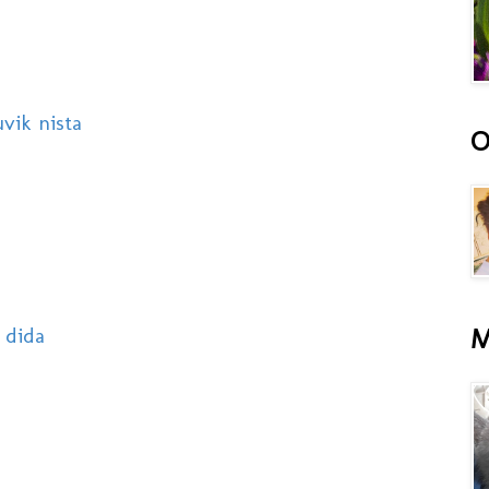
vik nista
O
M
 dida