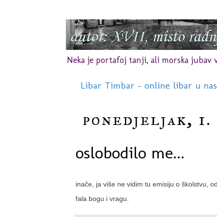
Neka je portafoj tanji, ali morska jubav vr
Libar Timbar - online libar u na
ponedjeljak, 1.
oslobodilo me...
inače, ja više ne vidim tu emisiju o školstvu, o
fala bogu i vragu.