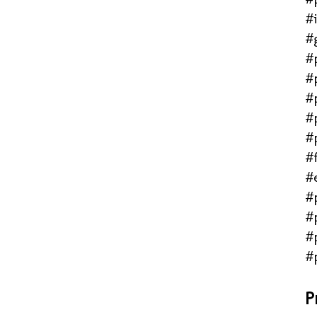
#
#
#
#
#
#
#
#f
#
#
#
#
#
P