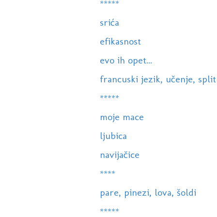
*****
srića
efikasnost
evo ih opet...
francuski jezik, učenje, split
*****
moje mace
ljubica
navijačice
****
pare, pinezi, lova, šoldi
*****