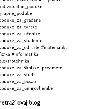
individualne_poduke
grupne_poduke
poduke_za_građane
poduke_za_tvrtke
poduke_za_učenike
poduke_za_studente
poduke_za_odrasle #matematika
izika #informatika
elektrotehnika
poduke_za_školske_predmete
poduke_za_studij
poduke_za_posao
poduke_za_umirovljenike
retraži ovaj blog