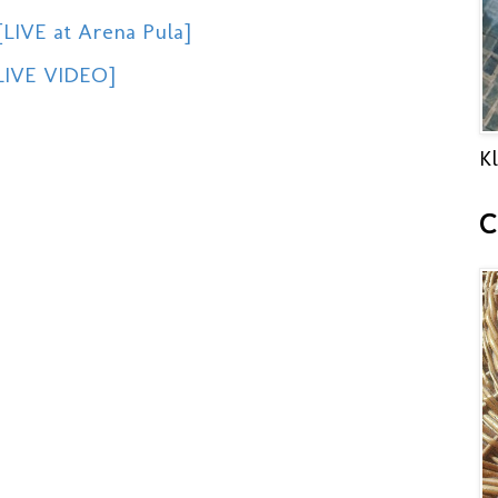
LIVE at Arena Pula]
[LIVE VIDEO]
Kl
C