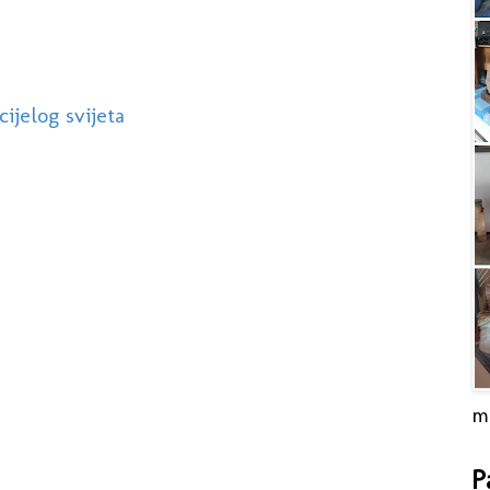
ijelog svijeta
m
P