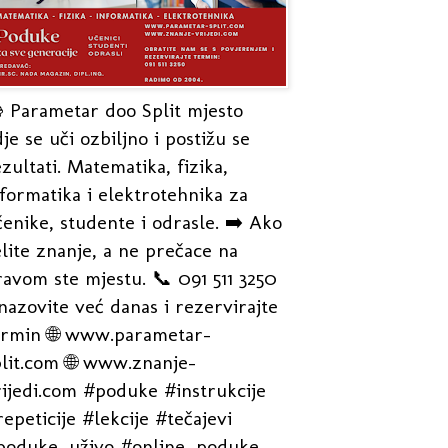
 Parametar doo Split mjesto
je se uči ozbiljno i postižu se
zultati. Matematika, fizika,
formatika i elektrotehnika za
enike, studente i odrasle. ➡️ Ako
lite znanje, a ne prečace na
avom ste mjestu. 📞 091 511 3250
nazovite već danas i rezervirajte
ermin 🌐 www.parametar-
plit.com 🌐 www.znanje-
rijedi.com #poduke #instrukcije
epeticije #lekcije #tečajevi
poduke_uživo #online_poduke