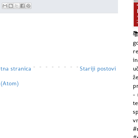

gd
re
in
uč
tna stranica
Stariji postovi
že
 (Atom)
pr
- 
t
s
v
#r
#