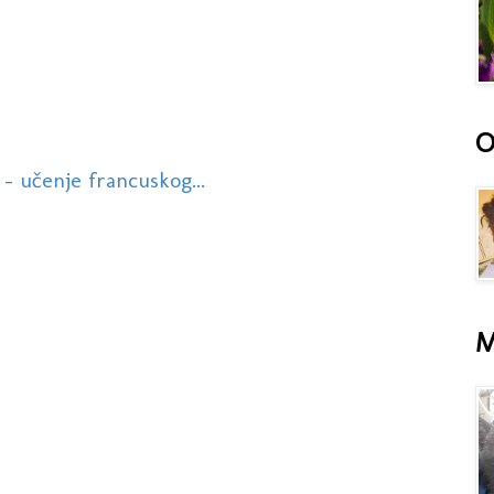
O
 - učenje francuskog...
M