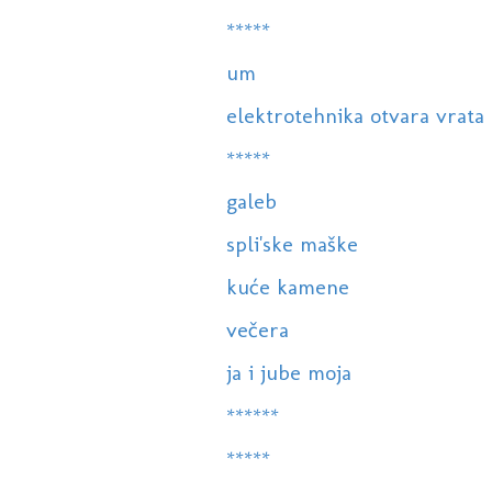
*****
um
elektrotehnika otvara vrata c
*****
galeb
spli'ske maške
kuće kamene
večera
ja i jube moja
******
*****