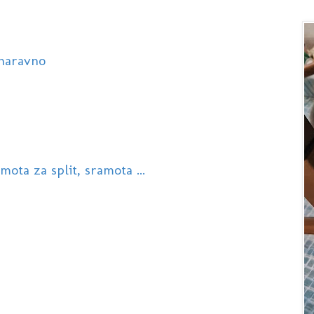
 naravno
ota za split, sramota ...