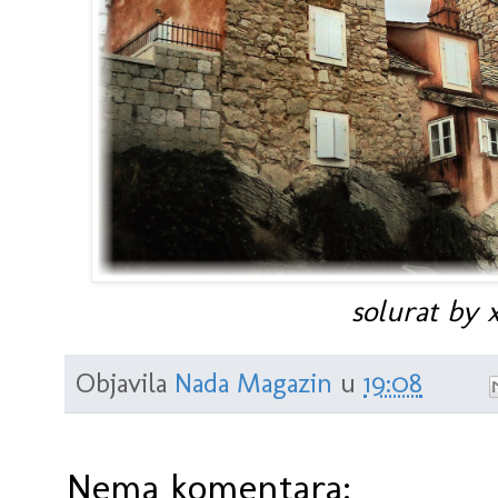
solurat by x
Objavila
Nada Magazin
u
19:08
Nema komentara: