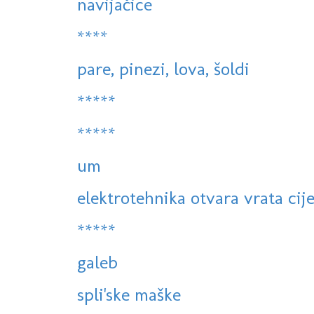
navijačice
****
pare, pinezi, lova, šoldi
*****
*****
um
elektrotehnika otvara vrata cije
*****
galeb
spli'ske maške