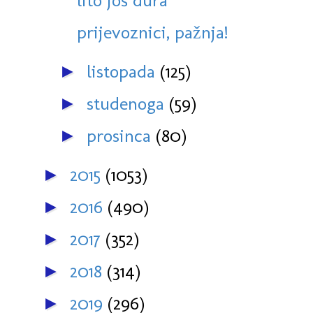
lito još dura
prijevoznici, pažnja!
listopada
(125)
►
studenoga
(59)
►
prosinca
(80)
►
2015
(1053)
►
2016
(490)
►
2017
(352)
►
2018
(314)
►
2019
(296)
►