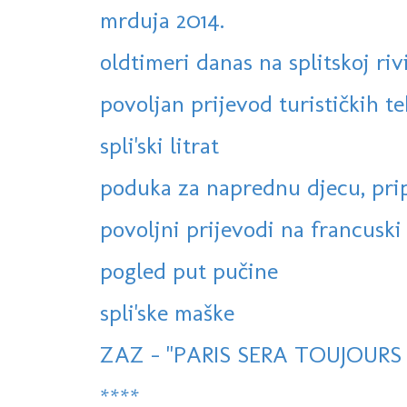
mrduja 2014.
oldtimeri danas na splitskoj riv
povoljan prijevod turističkih te
spli'ski litrat
poduka za naprednu djecu, prip
povoljni prijevodi na francuski i 
pogled put pučine
spli'ske maške
ZAZ - "PARIS SERA TOUJOURS P
****