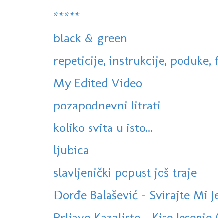
*****
black & green
repeticije, instrukcije, poduke, f
My Edited Video
pozapodnevni litrati
koliko svita u isto...
ljubica
slavljenički popust još traje
Đorđe Balašević - Svirajte Mi J
Prljavo Kazaliste - Kise Jesenje (