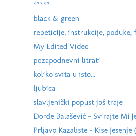
*****
black & green
repeticije, instrukcije, poduke, f
My Edited Video
pozapodnevni litrati
koliko svita u isto...
ljubica
slavljenički popust još traje
Đorđe Balašević - Svirajte Mi J
Prljavo Kazaliste - Kise Jesenje (