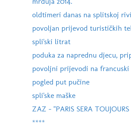
mrduja 2014.
oldtimeri danas na splitskoj riv
povoljan prijevod turističkih te
spli'ski litrat
poduka za naprednu djecu, prip
povoljni prijevodi na francuski i 
pogled put pučine
spli'ske maške
ZAZ - "PARIS SERA TOUJOURS P
****