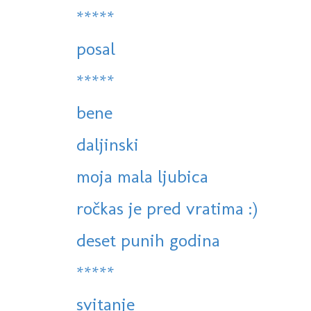
*****
posal
*****
bene
daljinski
moja mala ljubica
ročkas je pred vratima :)
deset punih godina
*****
svitanje