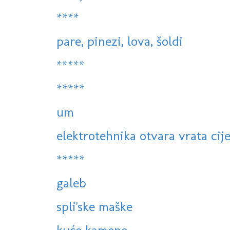
****
pare, pinezi, lova, šoldi
*****
*****
um
elektrotehnika otvara vrata cije
*****
galeb
spli'ske maške