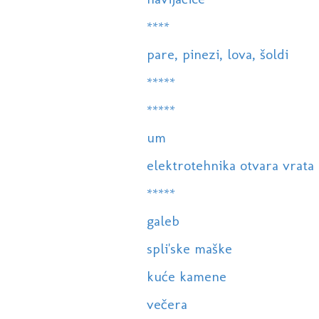
****
pare, pinezi, lova, šoldi
*****
*****
um
elektrotehnika otvara vrata c
*****
galeb
spli'ske maške
kuće kamene
večera