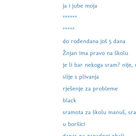
ja i jube moja
******
*****
do rođendana još 5 dana
Žnjan ima pravo na školu
je li bar nekoga sram? nije,
slije s plivanja
rješenje za probleme
black
sramota za školu manuš, sram
u boršici
danas na zapadnoj obali