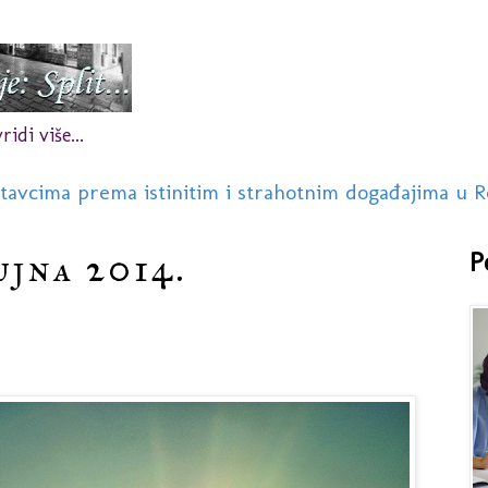
idi više...
stavcima prema istinitim i strahotnim događajima u R
ujna 2014.
P