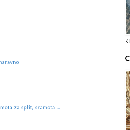
Kl
C
 naravno
ota za split, sramota ...