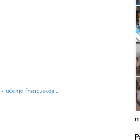
 - učenje francuskog...
m
P