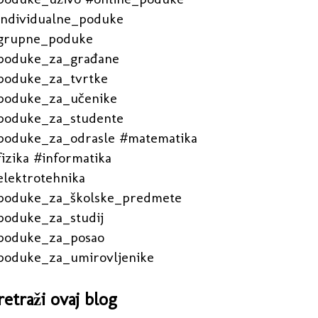
individualne_poduke
grupne_poduke
poduke_za_građane
poduke_za_tvrtke
poduke_za_učenike
poduke_za_studente
poduke_za_odrasle #matematika
izika #informatika
elektrotehnika
poduke_za_školske_predmete
poduke_za_studij
poduke_za_posao
poduke_za_umirovljenike
retraži ovaj blog