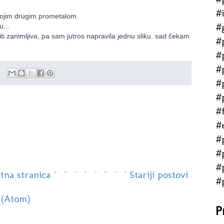
#
 kojim drugim prometalom.
#
...
ti zanimljiva, pa sam jutros napravila jednu sliku. sad čekam
#
#
#
#
#
#f
#
#
#
#
tna stranica
Stariji postovi
#
 (Atom)
P