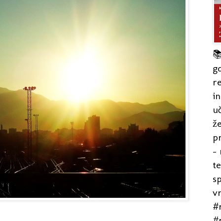

gd
re
in
uč
že
pr
- 
t
s
v
#r
#