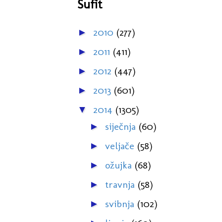
Šufit
2010
(277)
►
2011
(411)
►
2012
(447)
►
2013
(601)
►
2014
(1305)
▼
siječnja
(60)
►
veljače
(58)
►
ožujka
(68)
►
travnja
(58)
►
svibnja
(102)
►