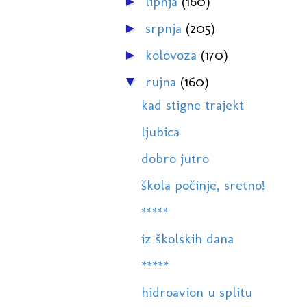
lipnja
(160)
►
srpnja
(205)
►
kolovoza
(170)
►
rujna
(160)
▼
kad stigne trajekt
ljubica
dobro jutro
škola počinje, sretno!
*****
iz školskih dana
*****
hidroavion u splitu