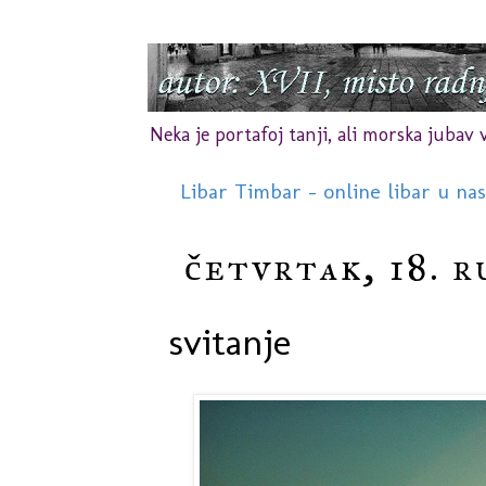
Neka je portafoj tanji, ali morska jubav vr
Libar Timbar - online libar u na
četvrtak, 18. r
svitanje