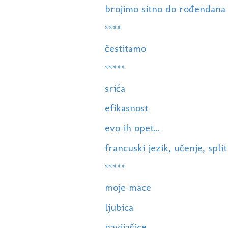
brojimo sitno do rođendana
****
čestitamo
*****
srića
efikasnost
evo ih opet...
francuski jezik, učenje, split
*****
moje mace
ljubica
navijačice