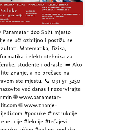
 Parametar doo Split mjesto
je se uči ozbiljno i postižu se
zultati. Matematika, fizika,
formatika i elektrotehnika za
enike, studente i odrasle. ➡️ Ako
lite znanje, a ne prečace na
avom ste mjestu. 📞 091 511 3250
nazovite već danas i rezervirajte
ermin 🌐 www.parametar-
plit.com 🌐 www.znanje-
rijedi.com #poduke #instrukcije
epeticije #lekcije #tečajevi
poduke_uživo #online_poduke