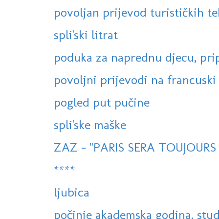
povoljan prijevod turističkih te
spli'ski litrat
poduka za naprednu djecu, prip
povoljni prijevodi na francuski i 
pogled put pučine
spli'ske maške
ZAZ - "PARIS SERA TOUJOURS P
****
ljubica
počinje akademska godina, stud