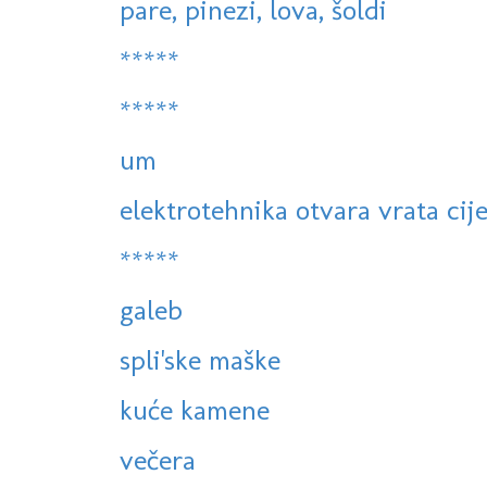
pare, pinezi, lova, šoldi
*****
*****
um
elektrotehnika otvara vrata cije
*****
galeb
spli'ske maške
kuće kamene
večera