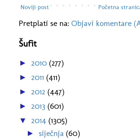
Noviji post
Početna stranic
Pretplati se na:
Objavi komentare (
Šufit
2010
(277)
►
2011
(411)
►
2012
(447)
►
2013
(601)
►
2014
(1305)
▼
siječnja
(60)
►