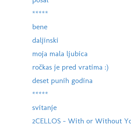
*****
bene
daljinski
moja mala ljubica
ročkas je pred vratima :)
deset punih godina
*****
svitanje
2CELLOS - With or Without You 