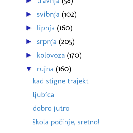
travnja
(58)
►
svibnja
(102)
►
lipnja
(160)
►
srpnja
(205)
►
kolovoza
(170)
►
rujna
(160)
▼
kad stigne trajekt
ljubica
dobro jutro
škola počinje, sretno!