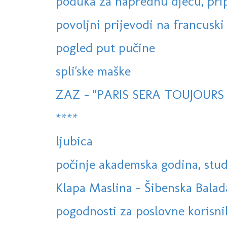
poduka za naprednu djecu, prip
povoljni prijevodi na francuski i 
pogled put pučine
spli'ske maške
ZAZ - "PARIS SERA TOUJOURS P
****
ljubica
počinje akademska godina, stud
Klapa Maslina - Šibenska Balad
pogodnosti za poslovne korisni