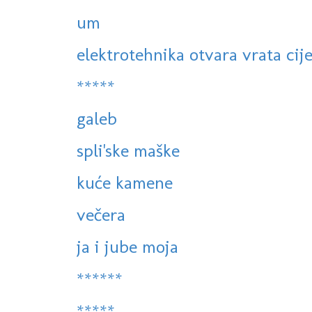
um
elektrotehnika otvara vrata cije
*****
galeb
spli'ske maške
kuće kamene
večera
ja i jube moja
******
*****