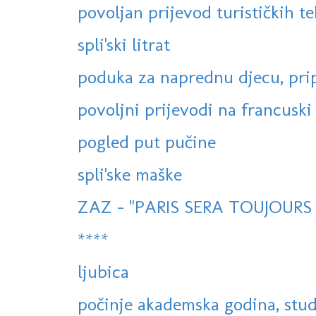
povoljan prijevod turističkih te
spli'ski litrat
poduka za naprednu djecu, prip
povoljni prijevodi na francuski i 
pogled put pučine
spli'ske maške
ZAZ - "PARIS SERA TOUJOURS P
****
ljubica
počinje akademska godina, stud