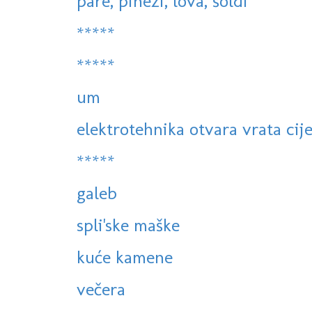
pare, pinezi, lova, šoldi
*****
*****
um
elektrotehnika otvara vrata cije
*****
galeb
spli'ske maške
kuće kamene
večera