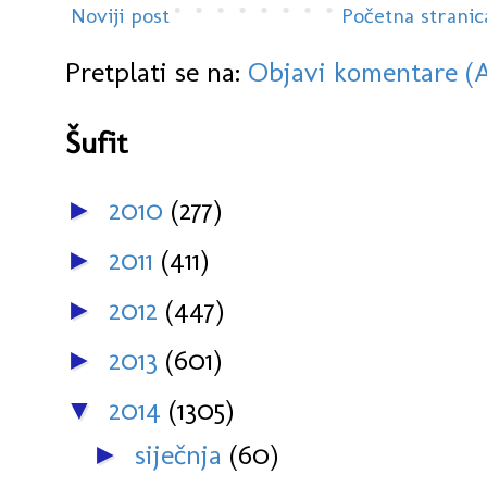
Noviji post
Početna stranic
Pretplati se na:
Objavi komentare (
Šufit
2010
(277)
►
2011
(411)
►
2012
(447)
►
2013
(601)
►
2014
(1305)
▼
siječnja
(60)
►