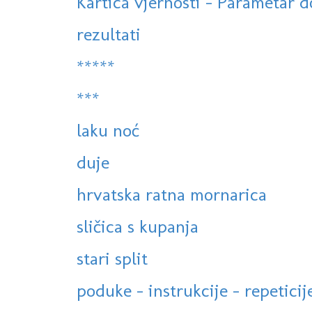
Kartica vjernosti - Parametar 
rezultati
*****
***
laku noć
duje
hrvatska ratna mornarica
sličica s kupanja
stari split
poduke - instrukcije - repeticij