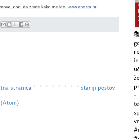
ojmove, ono, da znate kako me ide.
www.eposta.hr

gd
re
in
uč
že
pr
tna stranica
Stariji postovi
- 
 (Atom)
t
s
v
#r
#