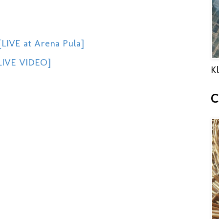
LIVE at Arena Pula]
[LIVE VIDEO]
Kl
C