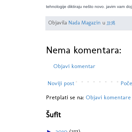
tehnologije diktiraju nešto novo. javim vam d
Objavila
Nada Magazin
u
11:18
Nema komentara:
Objavi komentar
Noviji post
Poče
Pretplati se na:
Objavi komentare
Šufit
2010
(277)
►