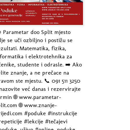
 Parametar doo Split mjesto
je se uči ozbiljno i postižu se
zultati. Matematika, fizika,
formatika i elektrotehnika za
enike, studente i odrasle. ➡️ Ako
lite znanje, a ne prečace na
avom ste mjestu. 📞 091 511 3250
nazovite već danas i rezervirajte
ermin 🌐 www.parametar-
plit.com 🌐 www.znanje-
rijedi.com #poduke #instrukcije
epeticije #lekcije #tečajevi
poduke_uživo #online_poduke