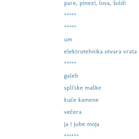
pare, pinezi, lova, šoldi
*****
*****
um
elektrotehnika otvara vrata c
*****
galeb
spli'ske maške
kuće kamene
večera
ja i jube moja
******