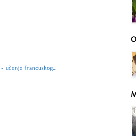
O
 - učenje francuskog...
M