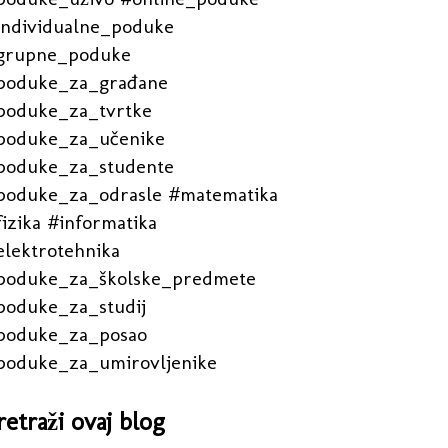
individualne_poduke
grupne_poduke
poduke_za_građane
poduke_za_tvrtke
poduke_za_učenike
poduke_za_studente
poduke_za_odrasle #matematika
izika #informatika
elektrotehnika
poduke_za_školske_predmete
poduke_za_studij
poduke_za_posao
poduke_za_umirovljenike
retraži ovaj blog