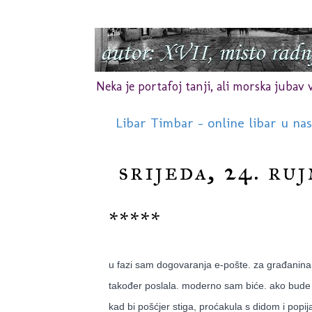
Neka je portafoj tanji, ali morska jubav vr
Libar Timbar - online libar u na
srijeda, 24. ruj
*****
u fazi sam dogovaranja e-pošte. za građanina s
također poslala. moderno sam biće. ako bude 
kad bi pošćjer stiga, proćakula s didom i popij