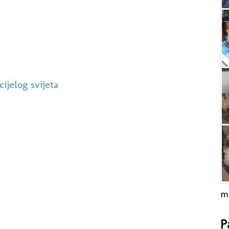
ijelog svijeta
m
P