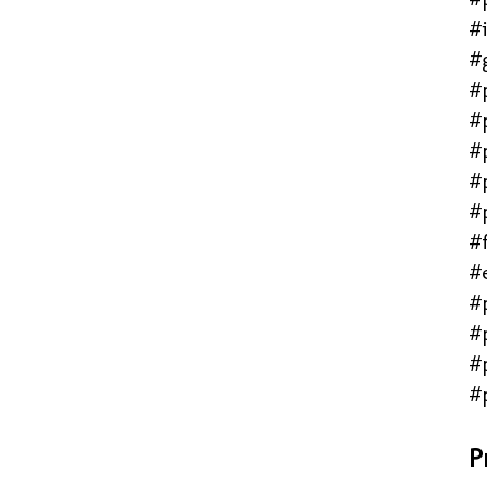
#
#
#
#
#
#
#
#f
#
#
#
#
#
P