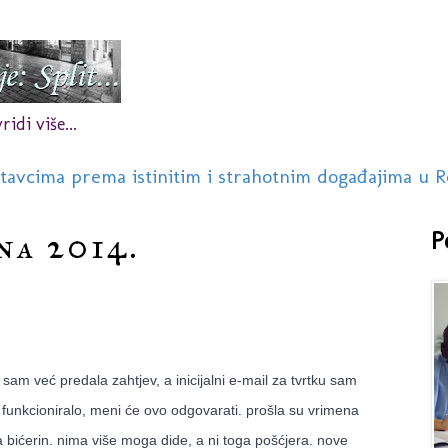
idi više...
stavcima prema istinitim i strahotnim događajima u R
na 2014.
P
am već predala zahtjev, a inicijalni e-mail za tvrtku sam
funkcioniralo, meni će ovo odgovarati. prošla su vrimena
a bićerin. nima više moga dide, a ni toga pošćjera. nove