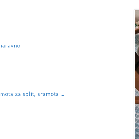
 naravno
ota za split, sramota ...