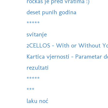
ročkas je pred vratima :)
deset punih godina
*****
svitanje
2CELLOS - With or Without You 
Kartica vjernosti - Parametar 
rezultati
*****
***
laku noć