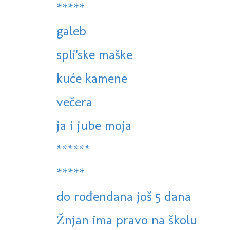
*****
galeb
spli'ske maške
kuće kamene
večera
ja i jube moja
******
*****
do rođendana još 5 dana
Žnjan ima pravo na školu