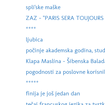
spli'ske maške
ZAZ - "PARIS SERA TOUJOURS P
****
ljubica
počinje akademska godina, stud
Klapa Maslina - Šibenska Balad
pogodnosti za poslovne korisni
*****
finija je još jedan dan
tečaj francuskog jezika za tvrtke,