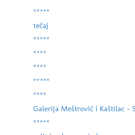
*****
tečaj
*****
****
****
*****
****
Galerija Meštrović i Kaštilac - Sp
*****