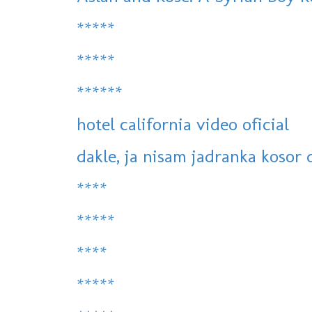
*****
*****
******
hotel california video oficial
dakle, ja nisam jadranka kosor d
****
*****
****
*****