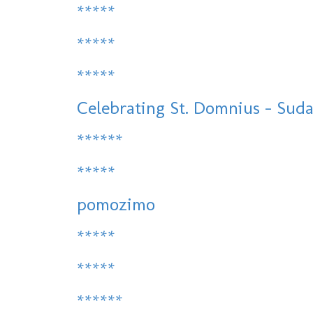
*****
*****
*****
Celebrating St. Domnius - Sudam
******
*****
pomozimo
*****
*****
******