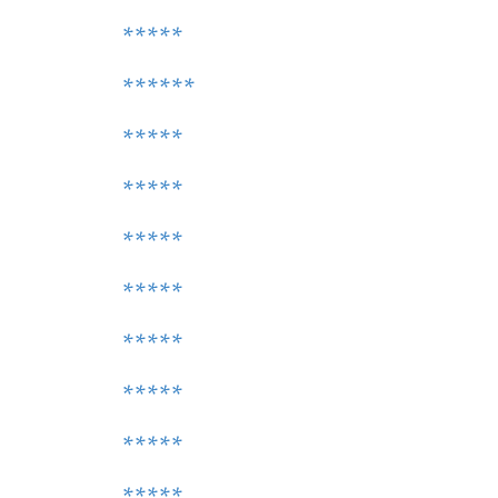
*****
******
*****
*****
*****
*****
*****
*****
*****
*****