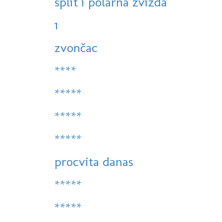
split i polarna zvizda
1
zvončac
****
*****
*****
*****
procvita danas
*****
*****