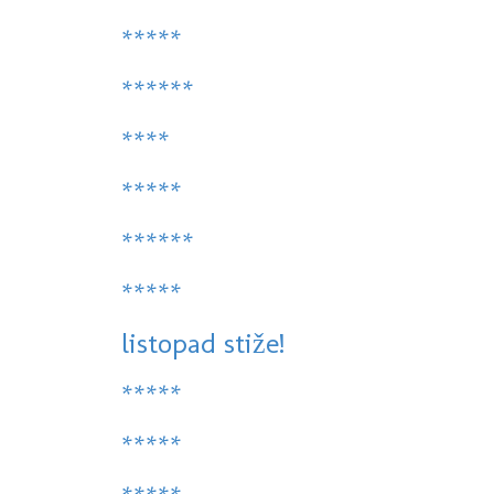
*****
******
****
*****
******
*****
listopad stiže!
*****
*****