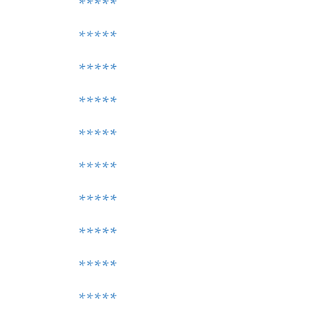
*****
*****
*****
*****
*****
*****
*****
*****
*****
*****