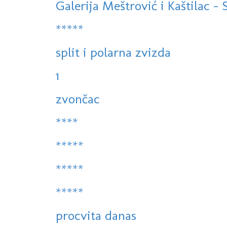
Galerija Meštrović i Kaštilac - Sp
*****
split i polarna zvizda
1
zvončac
****
*****
*****
*****
procvita danas