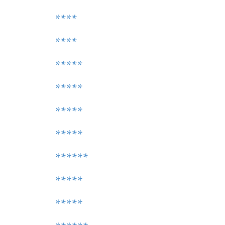
****
****
*****
*****
*****
*****
******
*****
*****