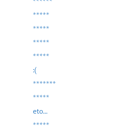
******
*****
*****
*****
*****
:(
*******
*****
eto...
*****