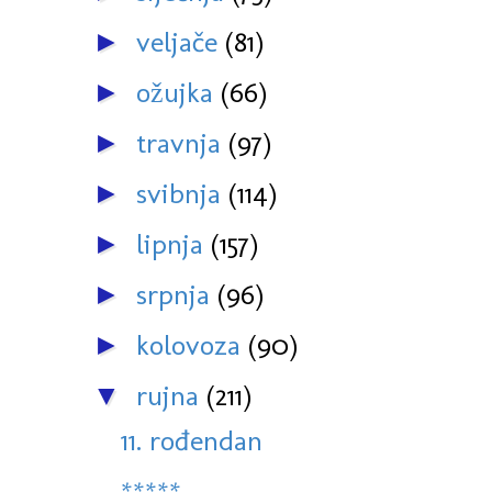
veljače
(81)
►
ožujka
(66)
►
travnja
(97)
►
svibnja
(114)
►
lipnja
(157)
►
srpnja
(96)
►
kolovoza
(90)
►
rujna
(211)
▼
11. rođendan
*****