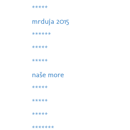
*****
mrduja 2015
******
*****
*****
naše more
*****
*****
*****
*******