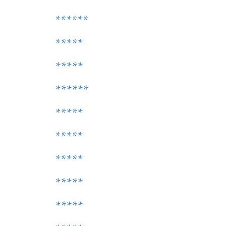
******
*****
*****
******
*****
*****
*****
*****
*****