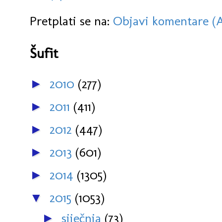
Pretplati se na:
Objavi komentare (
Šufit
2010
(277)
►
2011
(411)
►
2012
(447)
►
2013
(601)
►
2014
(1305)
►
2015
(1053)
▼
siječnja
(73)
►