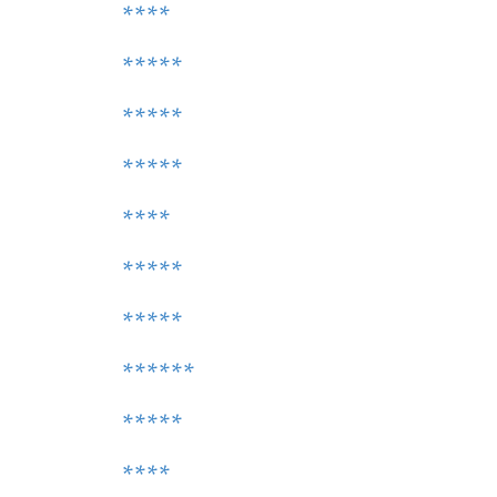
****
*****
*****
*****
****
*****
*****
******
*****
****