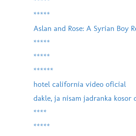
*****
*****
Aslan and Rose: A Syrian Boy R
*****
*****
******
hotel california video oficial
dakle, ja nisam jadranka kosor d
****
*****