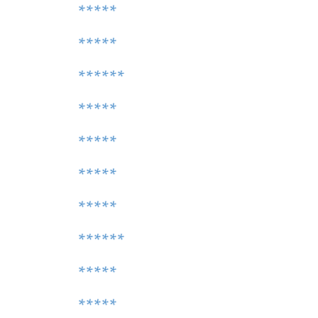
*****
*****
******
*****
*****
*****
*****
******
*****
*****