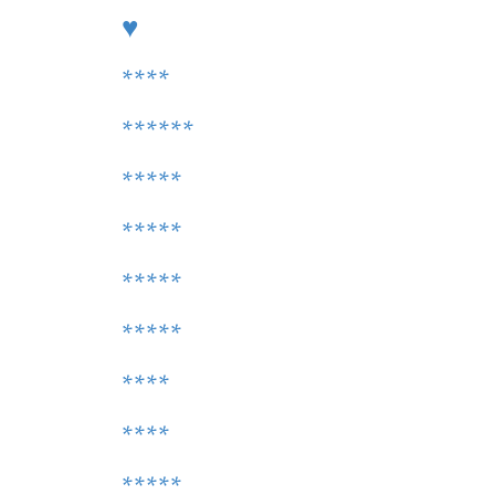
♥
****
******
*****
*****
*****
*****
****
****
*****