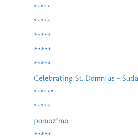
*****
*****
*****
*****
*****
Celebrating St. Domnius - Sudam
******
*****
pomozimo
*****