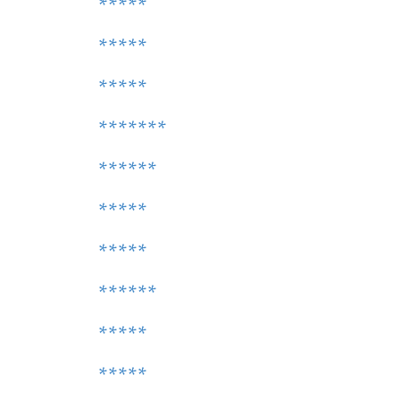
*****
*****
*****
*******
******
*****
*****
******
*****
*****