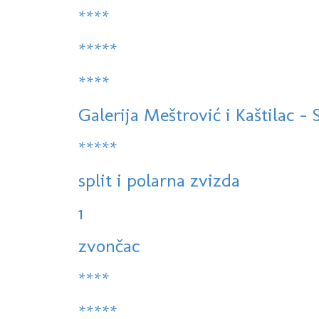
****
*****
****
Galerija Meštrović i Kaštilac - Sp
*****
split i polarna zvizda
1
zvončac
****
*****