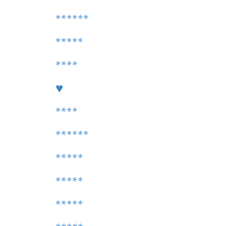
******
*****
****
♥
****
******
*****
*****
*****