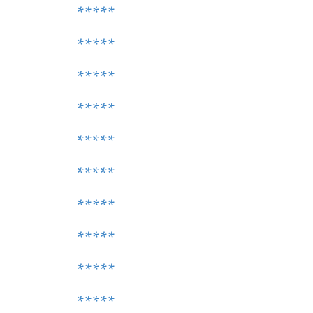
*****
*****
*****
*****
*****
*****
*****
*****
*****
*****