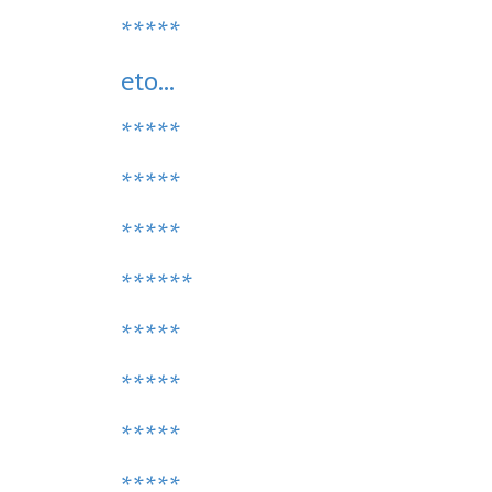
*****
eto...
*****
*****
*****
******
*****
*****
*****
*****