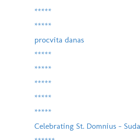
*****
*****
procvita danas
*****
*****
*****
*****
*****
Celebrating St. Domnius - Sudam