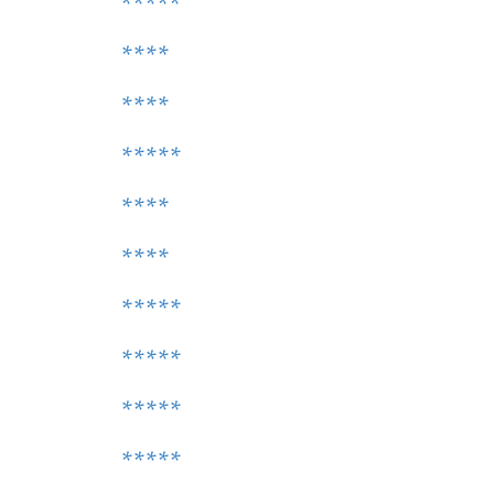
*****
****
****
*****
****
****
*****
*****
*****
*****