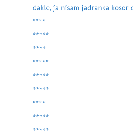
dakle, ja nisam jadranka kosor d
****
*****
****
*****
*****
*****
****
*****
*****