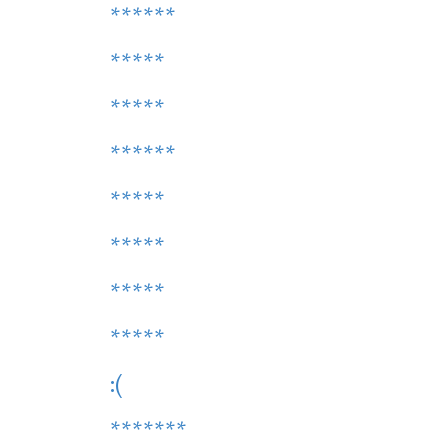
******
*****
*****
******
*****
*****
*****
*****
:(
*******