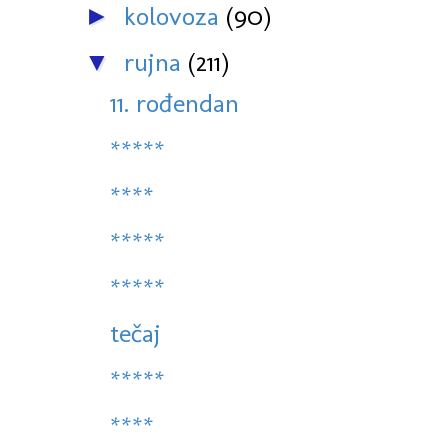
kolovoza
(90)
►
rujna
(211)
▼
11. rođendan
*****
****
*****
*****
tečaj
*****
****