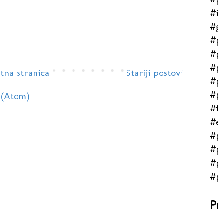
#
#
#
#
#
tna stranica
Stariji postovi
#
#
 (Atom)
#f
#
#
#
#
#
P