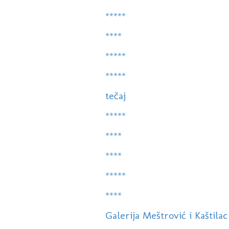
*****
****
*****
*****
tečaj
*****
****
****
*****
****
Galerija Meštrović i Kaštilac -