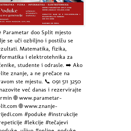
 Parametar doo Split mjesto
je se uči ozbiljno i postižu se
zultati. Matematika, fizika,
formatika i elektrotehnika za
enike, studente i odrasle. ➡️ Ako
lite znanje, a ne prečace na
avom ste mjestu. 📞 091 511 3250
nazovite već danas i rezervirajte
ermin 🌐 www.parametar-
plit.com 🌐 www.znanje-
rijedi.com #poduke #instrukcije
epeticije #lekcije #tečajevi
poduke_uživo #online_poduke