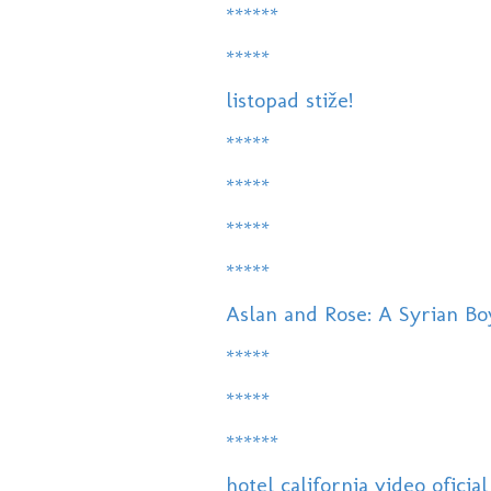
******
*****
listopad stiže!
*****
*****
*****
*****
Aslan and Rose: A Syrian Bo
*****
*****
******
hotel california video oficial