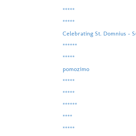
*****
*****
Celebrating St. Domnius - Su
******
*****
pomozimo
*****
*****
******
****
*****