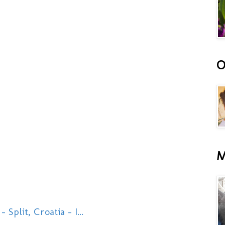
O
M
 Split, Croatia - I...