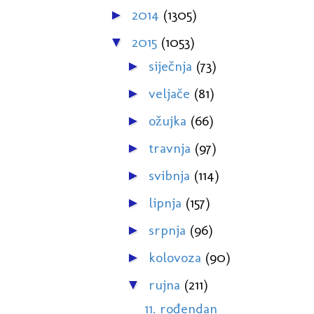
2014
(1305)
►
2015
(1053)
▼
siječnja
(73)
►
veljače
(81)
►
ožujka
(66)
►
travnja
(97)
►
svibnja
(114)
►
lipnja
(157)
►
srpnja
(96)
►
kolovoza
(90)
►
rujna
(211)
▼
11. rođendan