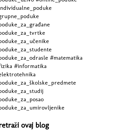
individualne_poduke
grupne_poduke
poduke_za_građane
poduke_za_tvrtke
poduke_za_učenike
poduke_za_studente
poduke_za_odrasle #matematika
izika #informatika
elektrotehnika
poduke_za_školske_predmete
poduke_za_studij
poduke_za_posao
poduke_za_umirovljenike
retraži ovaj blog