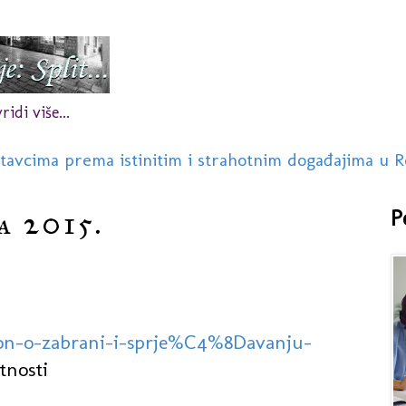
idi više...
stavcima prema istinitim i strahotnim događajima u R
a 2015.
P
kon-o-zabrani-i-sprje%C4%8Davanju-
tnosti