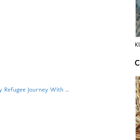
Kl
C
y Refugee Journey With ...