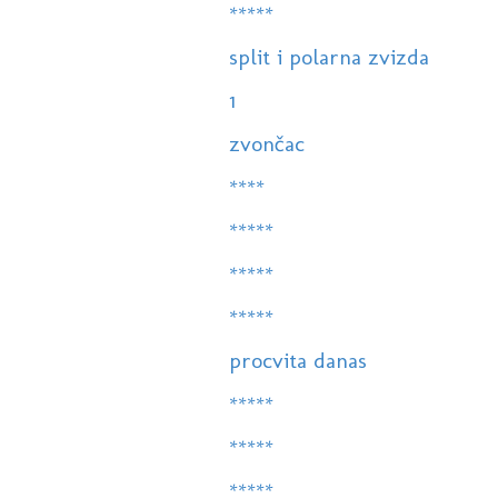
*****
split i polarna zvizda
1
zvončac
****
*****
*****
*****
procvita danas
*****
*****
*****