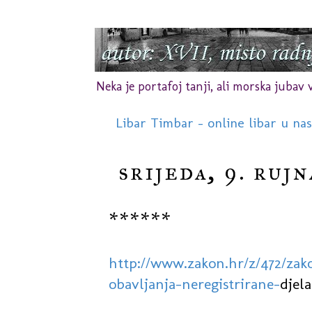
Neka je portafoj tanji, ali morska jubav vr
Libar Timbar - online libar u na
srijeda, 9. rujn
******
http://www.zakon.hr/z/472/za
obavljanja-neregistrirane-
djela