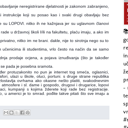
, obavljanje neregistrirane djelatnosti je zakonom zabranjeno,
ji instrukcije koji su posao kao i svaki drugi obavljaju bez
nine su LOPOVI. nitko ih ne kažnjava jer su uglavnom članovi

rade u državnoj školi I/ili na fakultetu, plać
u imaju, a ako im
gd
rivatno, nitko im ne brani. dakle, nije to sirotnja nego su to
re
itim učenicima ili studentima, vrlo često na način da se samo
in
adnja prodaje ocjena, a pojava iznuđivanja (što je također
uč
li se pada je posebna sramota.
že
ođer protuzakonito no pun je internet tog smeća, oglasnici,
fori, ulazi u škole, oluci, portuni. s druge strane republika
pr
i zlostavlja ovrhama ako okasne nešto platiti, svakodnevnim
 atmosfere i sl. dame i gospodo, drugovi i drugarice, lopovi
- 
netjaci, kumpanji s kojima žderete koji rade bez registracije.
bo, u americi je to smrad. pođite takve pitati što sve imaju a
t
s
v
#r
#