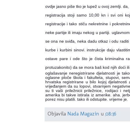
ovdje jasno piše tko je lupež u ovoj zemlji. da
registracija stoji samo 10,00 kn i svi oni ko
registracije i tako stiču nekretnine i pokret
neke partije ili imaju nekog u partiji. uglavnom 
se ona ne sviđa, neka dadu otkaz i odu raditi p
kurbe i kurbini sinovi. instrukcije daju vlast
ostave pare i ode što je čista kriminalna r
protuzakonito) da se mora baš kod njih doći i
oglašavanje neregistrirane djelatnosti je tak
oglasne ploče škola i fakulteta, stupovi, sema
hrvatska registrirane u bilo kojoj djelatnost
vrijeđanjem da su lopovi, stvarnjem negativne
su ti vaši priležnicii priležnice, rodijaci i 
amerika bi takve istirala iz amerike. aha. jer
porez nisu platili. tako ili odstupite. vrijeme je.
Objavila
Nada Magazin
u
08:16