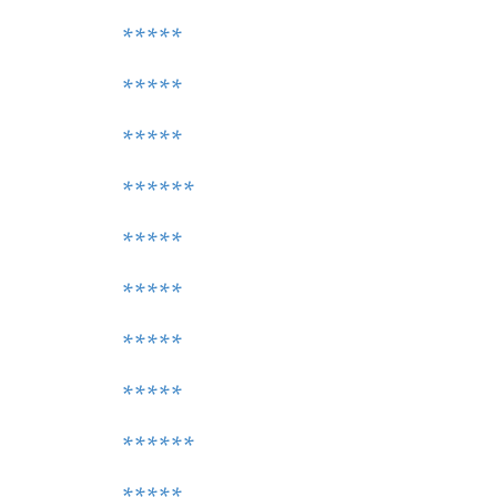
*****
*****
*****
******
*****
*****
*****
*****
******
*****