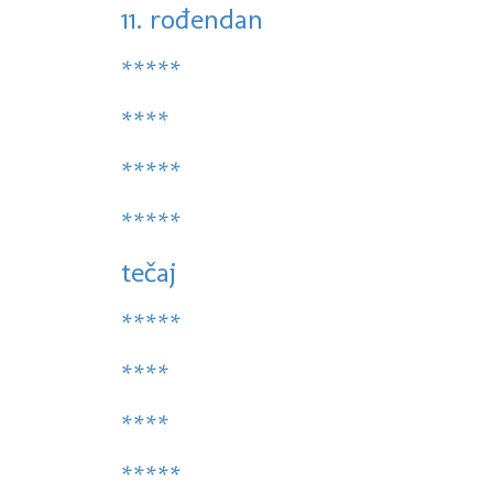
11. rođendan
*****
****
*****
*****
tečaj
*****
****
****
*****