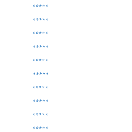
*****
*****
*****
*****
*****
*****
*****
*****
*****
*****