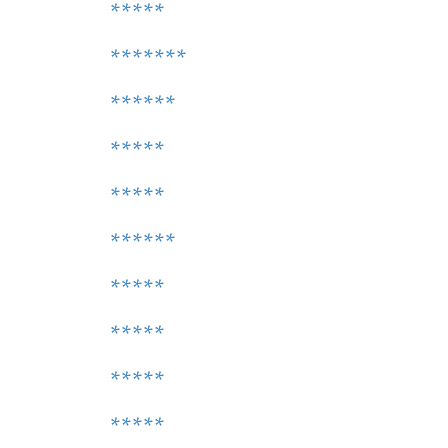
*****
*******
******
*****
*****
******
*****
*****
*****
*****