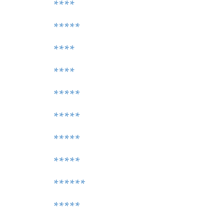
****
*****
****
****
*****
*****
*****
*****
******
*****