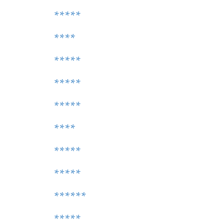
*****
****
*****
*****
*****
****
*****
*****
******
*****