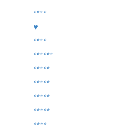
****
♥
****
******
*****
*****
*****
*****
****