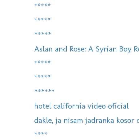
*****
*****
*****
Aslan and Rose: A Syrian Boy R
*****
*****
******
hotel california video oficial
dakle, ja nisam jadranka kosor d
****