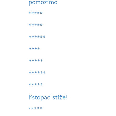
pomozimo
*****
*****
******
****
*****
******
*****
listopad stiže!
*****