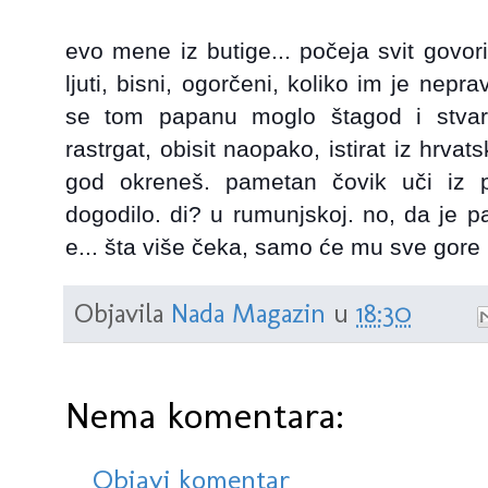
evo mene iz butige... počeja svit govorit,
ljuti, bisni, ogorčeni, koliko im je nep
se tom papanu moglo štagod i stvar
rastrgat, obisit naopako, istirat iz hrvat
god okreneš. pametan čovik uči iz p
dogodilo. di? u rumunjskoj. no, da je p
e... šta više čeka, samo će mu sve gore i
Objavila
Nada Magazin
u
18:30
Nema komentara:
Objavi komentar