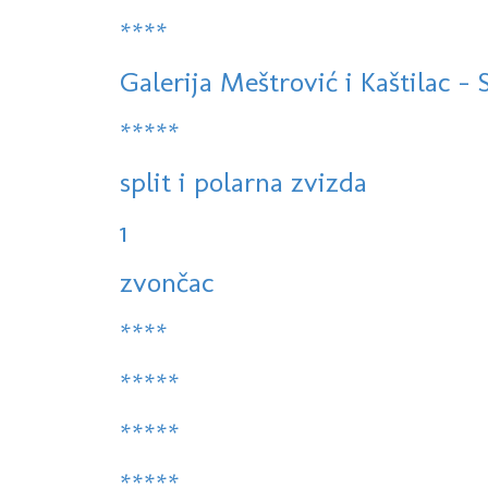
****
Galerija Meštrović i Kaštilac - Sp
*****
split i polarna zvizda
1
zvončac
****
*****
*****
*****