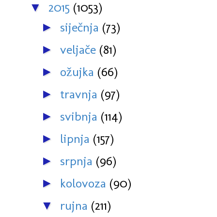
2015
(1053)
▼
siječnja
(73)
►
veljače
(81)
►
ožujka
(66)
►
travnja
(97)
►
svibnja
(114)
►
lipnja
(157)
►
srpnja
(96)
►
kolovoza
(90)
►
rujna
(211)
▼