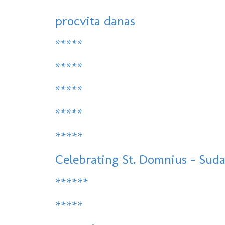
procvita danas
*****
*****
*****
*****
*****
Celebrating St. Domnius - Sudam
******
*****