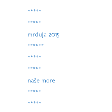
*****
*****
mrduja 2015
******
*****
*****
naše more
*****
*****