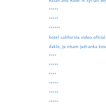
Aslan and Rose: A Syrian Bo
*****
*****
******
hotel california video oficial
dakle, ja nisam jadranka koso
****
*****
****
*****
*****
*****