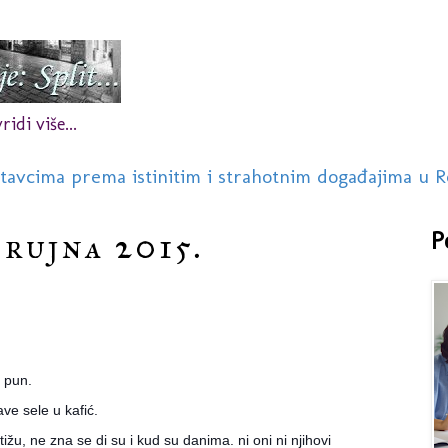
idi više...
stavcima prema istinitim i strahotnim događajima u R
 rujna 2015.
P
e pun.
ve sele u kafić.
tižu, ne zna se di su i kud su danima. ni oni ni njihovi