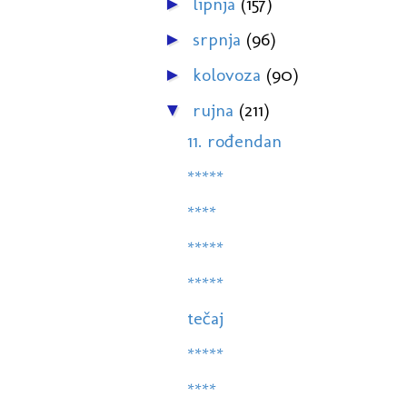
lipnja
(157)
►
srpnja
(96)
►
kolovoza
(90)
►
rujna
(211)
▼
11. rođendan
*****
****
*****
*****
tečaj
*****
****