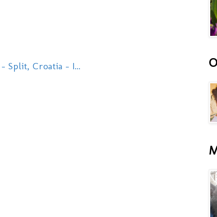
O
 Split, Croatia - I...
M