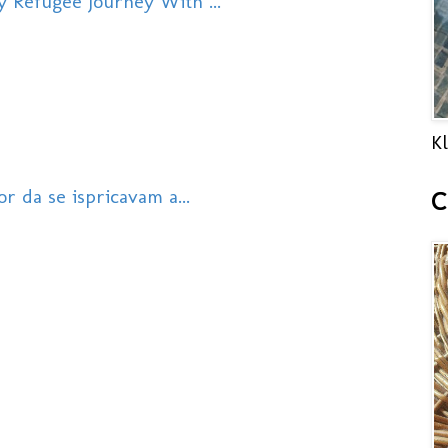
y Refugee Journey With ...
Kl
r da se ispricavam a...
C