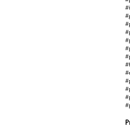
#
#
#
#
#
#
#
#f
#
#
#
#
#
P