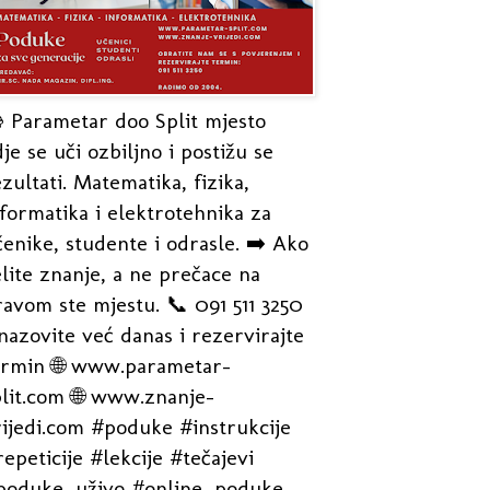
 Parametar doo Split mjesto
je se uči ozbiljno i postižu se
zultati. Matematika, fizika,
formatika i elektrotehnika za
enike, studente i odrasle. ➡️ Ako
lite znanje, a ne prečace na
avom ste mjestu. 📞 091 511 3250
nazovite već danas i rezervirajte
ermin 🌐 www.parametar-
plit.com 🌐 www.znanje-
rijedi.com #poduke #instrukcije
epeticije #lekcije #tečajevi
poduke_uživo #online_poduke