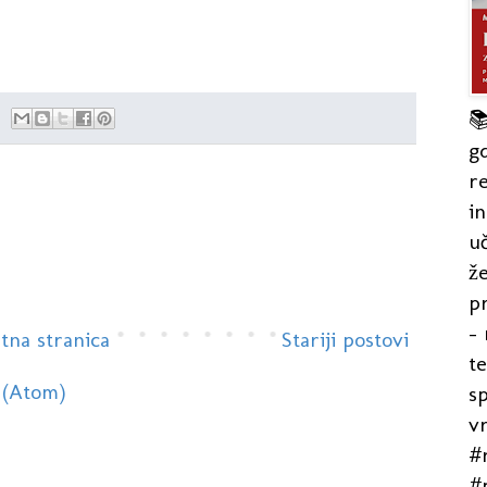

gd
re
in
uč
že
pr
- 
tna stranica
Stariji postovi
t
 (Atom)
s
v
#r
#