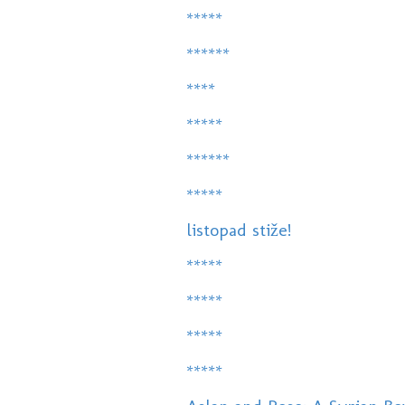
*****
******
****
*****
******
*****
listopad stiže!
*****
*****
*****
*****