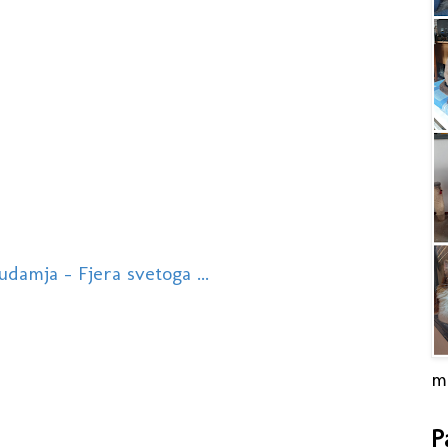
damja - Fjera svetoga ...
m
P