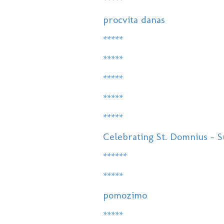
*****
procvita danas
*****
*****
*****
*****
*****
Celebrating St. Domnius - Su
******
*****
pomozimo
*****