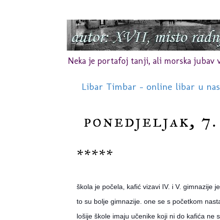
Neka je portafoj tanji, ali morska jubav vr
Libar Timbar - online libar u na
ponedjeljak, 7.
*****
škola je počela, kafić vizavi IV. i V. gimnazije j
to su bolje gimnazije. one se s početkom nasta
lošije škole imaju učenike koji ni do kafića ne s