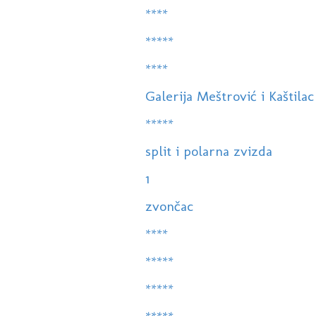
****
*****
****
Galerija Meštrović i Kaštilac -
*****
split i polarna zvizda
1
zvončac
****
*****
*****