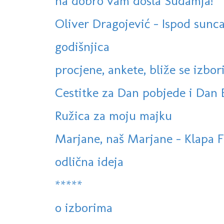
na dobro vam došla Sudamja!
Oliver Dragojević - Ispod sunca 
godišnjica
procjene, ankete, bliže se izbori.
Cestitke za Dan pobjede i Dan
Ružica za moju majku
Marjane, naš Marjane - Klapa Fil
odlična ideja
*****
o izborima