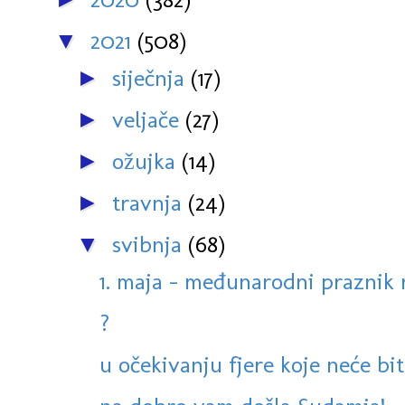
2021
(508)
▼
siječnja
(17)
►
veljače
(27)
►
ožujka
(14)
►
travnja
(24)
►
svibnja
(68)
▼
1. maja - međunarodni praznik 
?
u očekivanju fjere koje neće bit ol