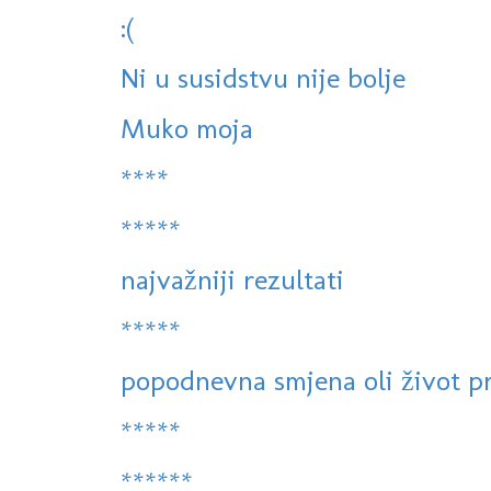
:(
Ni u susidstvu nije bolje
Muko moja
****
*****
najvažniji rezultati
*****
popodnevna smjena oli život p
*****
******