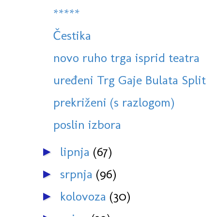
*****
Čestika
novo ruho trga isprid teatra
uređeni Trg Gaje Bulata Split
prekriženi (s razlogom)
poslin izbora
lipnja
(67)
►
srpnja
(96)
►
kolovoza
(30)
►