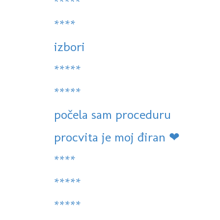
*****
****
izbori
*****
*****
počela sam proceduru
procvita je moj điran ❤
****
*****
*****