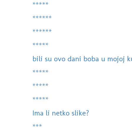
*****
******
******
*****
bili su ovo dani boba u mojoj k
*****
*****
*****
Ima li netko slike?
***