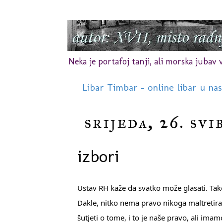
Neka je portafoj tanji, ali morska jubav vr
Libar Timbar - online libar u na
srijeda, 26. svi
izbori
Ustav RH kaže da svatko može glasati. Takođ
Dakle, nitko nema pravo nikoga maltretirati 
šutjeti o tome, i to je naše pravo, ali imam