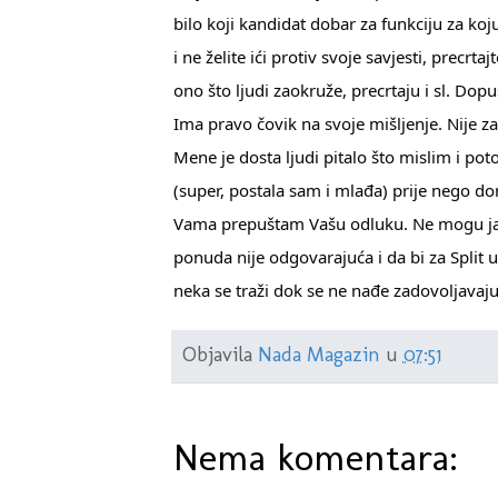
bilo koji kandidat dobar za funkciju za koj
i ne želite ići protiv svoje savjesti, precrta
ono što ljudi zaokruže, precrtaju i sl. Dop
Ima pravo čovik na svoje mišljenje. Nije za
Mene je dosta ljudi pitalo što mislim i pot
(super, postala sam i mlađa) prije nego don
Vama prepuštam Vašu odluku. Ne mogu ja od
ponuda nije odgovarajuća i da bi za Split u 
neka se traži dok se ne nađe zadovoljavaj
Objavila
Nada Magazin
u
07:51
Nema komentara: