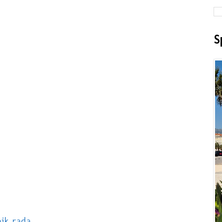
S
ik rada