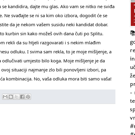
u se kandidira, dajte mu glas. Ako vam se nitko ne sviđa 
jte. Ne svađajte se ni sa kim oko izbora, dogodit će se 
ustite da je nekom vašem susidu neki kandidat dobar. 

to kurbin sin kako možeš ovih dana čuti po Splitu. 
gd
om rekli da su htjeli razgovarati i s nekim mlađim 
re
esu odluku. I svima sam rekla, to je moje mišljenje, a 
in
lučivati umjesto bilo koga. Moje mišljenje je da 
uč
ovoj situaciji najmanje zlo bili ponovljeni izbori, pa 
že
uća kombinacija. No, vaša odluka mora biti samo vaša!
pr
- 
t
s
v
#r
#