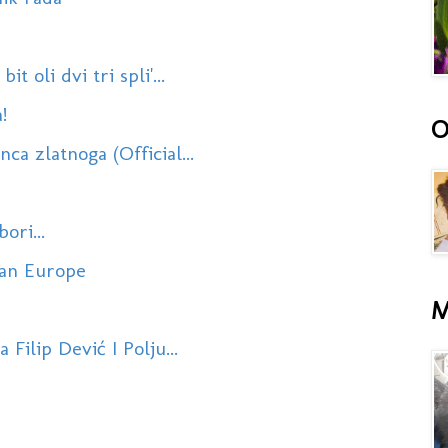
t oli dvi tri spli'...
!
O
ca zlatnoga (Official...
ori...
Dan Europe
M
Filip Dević I Polju...