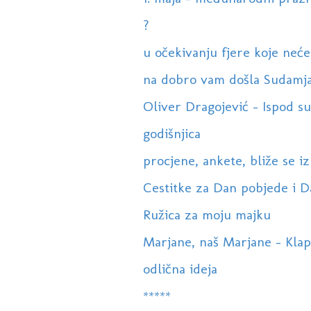
?
u očekivanju fjere koje neće bi
na dobro vam došla Sudamja
Oliver Dragojević - Ispod sun
godišnjica
procjene, ankete, bliže se izb
Cestitke za Dan pobjede i 
Ružica za moju majku
Marjane, naš Marjane - Klapa 
odlična ideja
*****