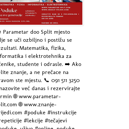
 Parametar doo Split mjesto
je se uči ozbiljno i postižu se
zultati. Matematika, fizika,
formatika i elektrotehnika za
enike, studente i odrasle. ➡️ Ako
lite znanje, a ne prečace na
avom ste mjestu. 📞 091 511 3250
nazovite već danas i rezervirajte
ermin 🌐 www.parametar-
plit.com 🌐 www.znanje-
rijedi.com #poduke #instrukcije
epeticije #lekcije #tečajevi
poduke_uživo #online_poduke