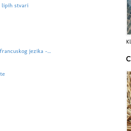
lipih stvari
Kl
 francuskog jezika -...
C
te