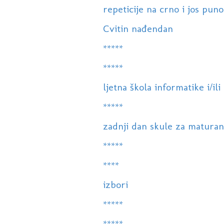
repeticije na crno i jos puno 
Cvitin nađendan
*****
*****
ljetna škola informatike i/ili
*****
zadnji dan skule za maturan
*****
****
izbori
*****
*****