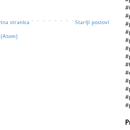
#
#
tna stranica
Stariji postovi
#
#
 (Atom)
#
#
#
#f
#
#
#
#
#
P