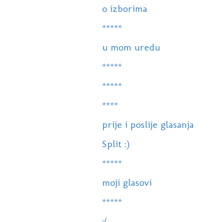
o izborima
*****
u mom uredu
*****
*****
****
prije i poslije glasanja
Split :)
*****
moji glasovi
*****
:(