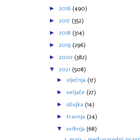
2016
(490)
►
2017
(352)
►
2018
(314)
►
2019
(296)
►
2020
(382)
►
2021
(508)
▼
siječnja
(17)
►
veljače
(27)
►
ožujka
(14)
►
travnja
(24)
►
svibnja
(68)
▼
1. maja - međunarodni prazn