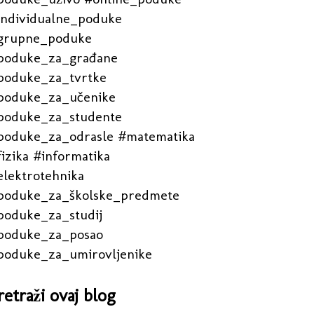
individualne_poduke
grupne_poduke
poduke_za_građane
poduke_za_tvrtke
poduke_za_učenike
poduke_za_studente
poduke_za_odrasle #matematika
izika #informatika
elektrotehnika
poduke_za_školske_predmete
poduke_za_studij
poduke_za_posao
poduke_za_umirovljenike
retraži ovaj blog