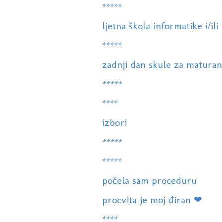
*****
ljetna škola informatike i/ili
*****
zadnji dan skule za maturan
*****
****
izbori
*****
*****
počela sam proceduru
procvita je moj điran ❤
****