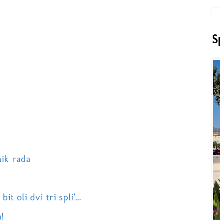
S
ik rada
t oli dvi tri spli'...
!