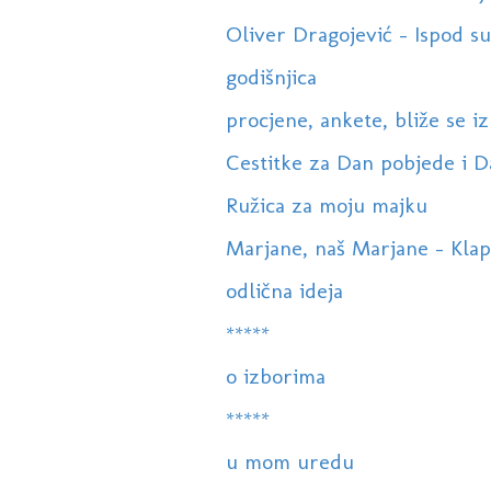
Oliver Dragojević - Ispod sun
godišnjica
procjene, ankete, bliže se izb
Cestitke za Dan pobjede i 
Ružica za moju majku
Marjane, naš Marjane - Klapa 
odlična ideja
*****
o izborima
*****
u mom uredu