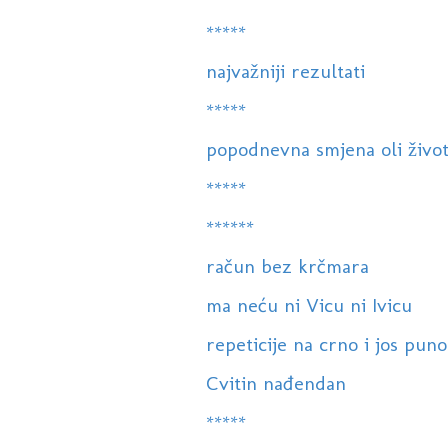
*****
najvažniji rezultati
*****
popodnevna smjena oli život
*****
******
račun bez krčmara
ma neću ni Vicu ni Ivicu
repeticije na crno i jos puno 
Cvitin nađendan
*****