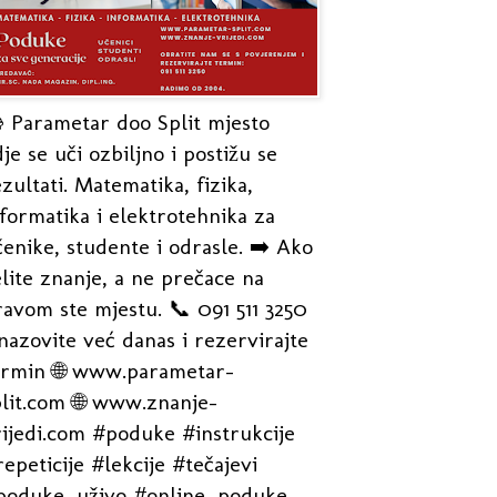
 Parametar doo Split mjesto
je se uči ozbiljno i postižu se
zultati. Matematika, fizika,
formatika i elektrotehnika za
enike, studente i odrasle. ➡️ Ako
lite znanje, a ne prečace na
avom ste mjestu. 📞 091 511 3250
nazovite već danas i rezervirajte
ermin 🌐 www.parametar-
plit.com 🌐 www.znanje-
rijedi.com #poduke #instrukcije
epeticije #lekcije #tečajevi
poduke_uživo #online_poduke