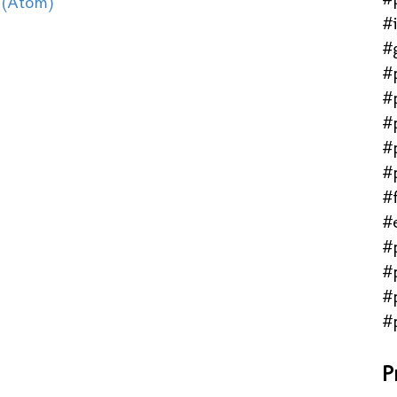
 (Atom)
#
#
#
#
#
#
#
#f
#
#
#
#
#
P