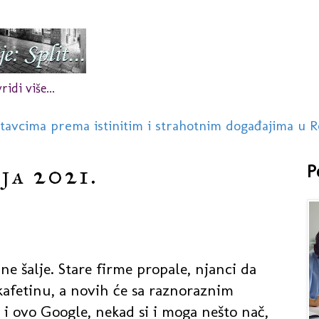
idi više...
stavcima prema istinitim i strahotnim događajima u R
ja 2021.
P
ne šalje. Stare firme propale, njanci da
kafetinu, a novih će sa raznoraznim
e i ovo Google, nekad si i moga nešto nač,