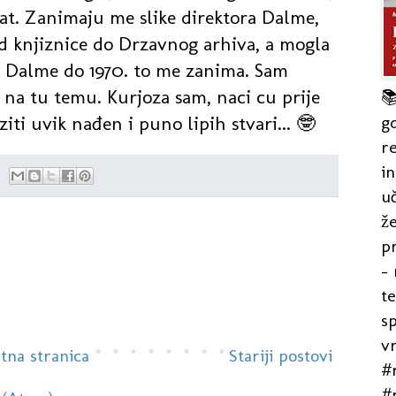
ivat. Zanimaju me slike direktora Dalme,
od knjiznice do Drzavnog arhiva, a mogla
ka Dalme do 1970. to me zanima. Sam
e na tu temu. Kurjoza sam, naci cu prije

gd
iti uvik nađen i puno lipih stvari... 🤓
re
in
uč
že
pr
- 
t
s
v
tna stranica
Stariji postovi
#r
#