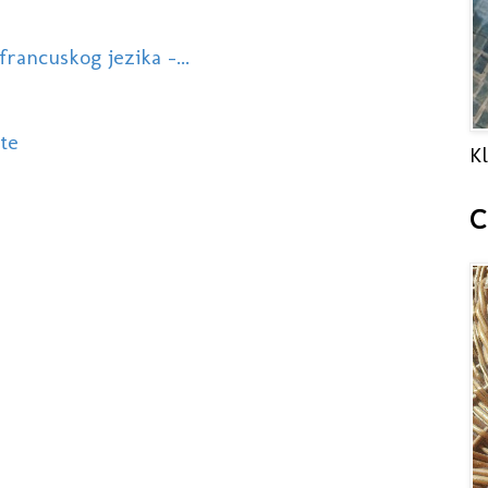
 francuskog jezika -...
te
Kl
C