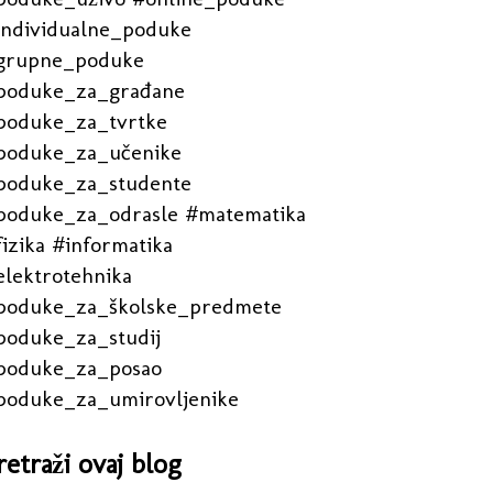
individualne_poduke
grupne_poduke
poduke_za_građane
poduke_za_tvrtke
poduke_za_učenike
poduke_za_studente
poduke_za_odrasle #matematika
izika #informatika
elektrotehnika
poduke_za_školske_predmete
poduke_za_studij
poduke_za_posao
poduke_za_umirovljenike
retraži ovaj blog