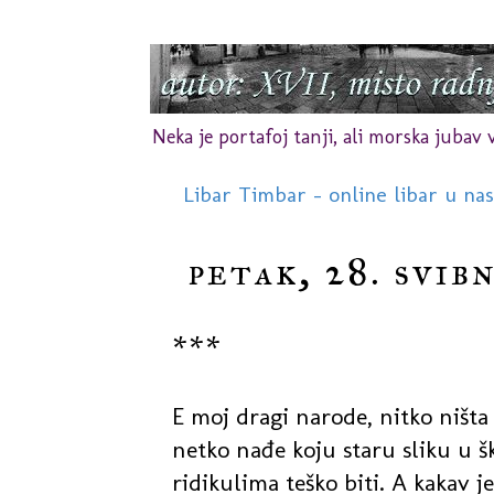
Neka je portafoj tanji, ali morska jubav vr
Libar Timbar - online libar u na
petak, 28. svibn
***
E moj dragi narode, nitko ništa 
netko nađe koju staru sliku u š
ridikulima teško biti. A kakav j