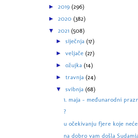
2019
(296)
►
2020
(382)
►
2021
(508)
▼
siječnja
(17)
►
veljače
(27)
►
ožujka
(14)
►
travnja
(24)
►
svibnja
(68)
▼
1. maja - međunarodni prazn
?
u očekivanju fjere koje neće bi
na dobro vam došla Sudamja