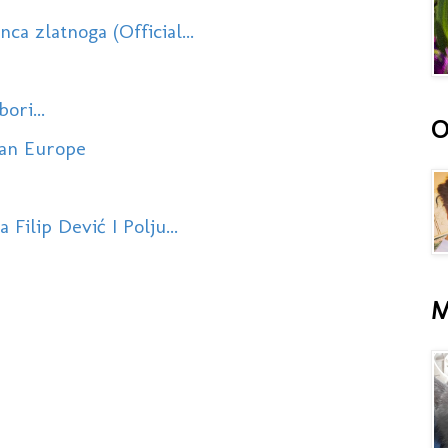
ca zlatnoga (Official...
ori...
O
Dan Europe
Filip Dević I Polju...
M