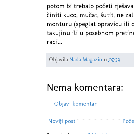
potom bi trebalo početi rješava
činiti kuco, mučat, šutit, ne za
monturu (speglat opravicu ili od
takujinu ili u posebnom pretincu
radi...
Objavila
Nada Magazin
u
07:29
Nema komentara:
Objavi komentar
Noviji post
Poče