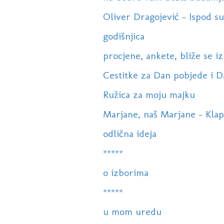
Oliver Dragojević - Ispod sun
godišnjica
procjene, ankete, bliže se izb
Cestitke za Dan pobjede i 
Ružica za moju majku
Marjane, naš Marjane - Klapa 
odlična ideja
*****
o izborima
*****
u mom uredu