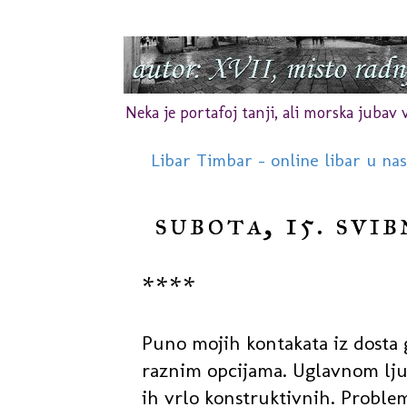
Neka je portafoj tanji, ali morska jubav vr
Libar Timbar - online libar u na
subota, 15. svib
****
Puno mojih kontakata iz dosta 
raznim opcijama. Uglavnom ljud
ih vrlo konstruktivnih. Proble