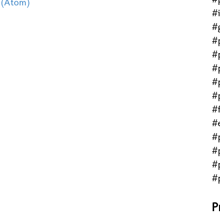
 (Atom)
#
#
#
#
#
#
#
#f
#
#
#
#
#
P