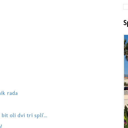
S
ik rada
t oli dvi tri spli'...
!