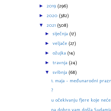
2019
(296)
►
2020
(382)
►
2021
(508)
▼
siječnja
(17)
►
veljače
(27)
►
ožujka
(14)
►
travnja
(24)
►
svibnja
(68)
▼
1. maja - međunarodni prazn
?
u očekivanju fjere koje neće bi
na dobro vam došla Sudamja