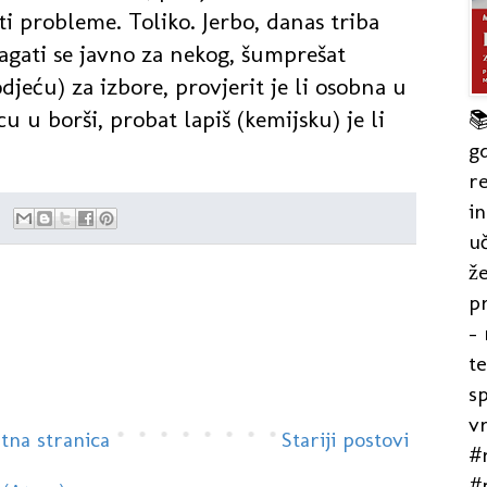
ti probleme. Toliko. Jerbo, danas triba
lagati se javno za nekog, šumprešat
jeću) za izbore, provjerit je li osobna u
 u borši, probat lapiš (kemijsku) je li

gd
re
in
uč
že
pr
- 
t
s
v
tna stranica
Stariji postovi
#r
#