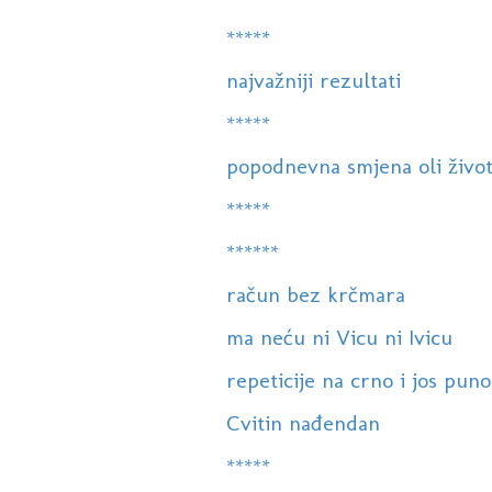
*****
najvažniji rezultati
*****
popodnevna smjena oli život
*****
******
račun bez krčmara
ma neću ni Vicu ni Ivicu
repeticije na crno i jos puno 
Cvitin nađendan
*****