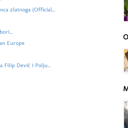
ca zlatnoga (Official...
ori...
O
Dan Europe
Filip Dević I Polju...
M