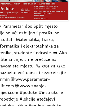
 Parametar doo Split mjesto
je se uči ozbiljno i postižu se
zultati. Matematika, fizika,
formatika i elektrotehnika za
enike, studente i odrasle. ➡️ Ako
lite znanje, a ne prečace na
avom ste mjestu. 📞 091 511 3250
nazovite već danas i rezervirajte
ermin 🌐 www.parametar-
plit.com 🌐 www.znanje-
rijedi.com #poduke #instrukcije
epeticije #lekcije #tečajevi
poduke_uživo #online_poduke