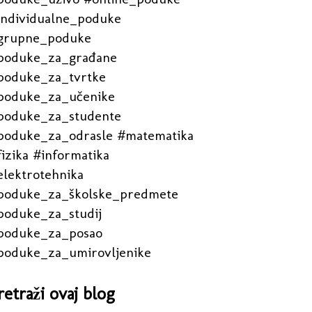
individualne_poduke
grupne_poduke
poduke_za_građane
poduke_za_tvrtke
poduke_za_učenike
poduke_za_studente
poduke_za_odrasle #matematika
izika #informatika
elektrotehnika
poduke_za_školske_predmete
poduke_za_studij
poduke_za_posao
poduke_za_umirovljenike
retraži ovaj blog