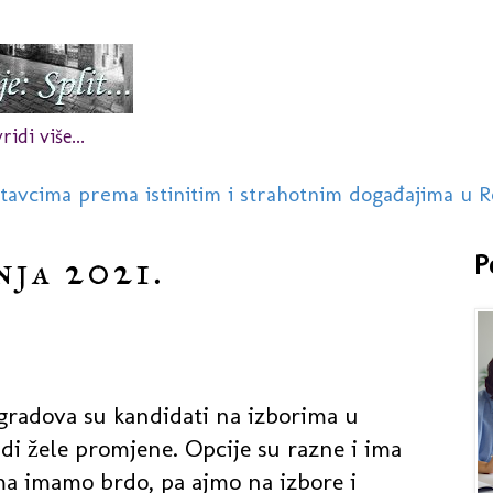
idi više...
stavcima prema istinitim i strahotnim događajima u R
nja 2021.
P
gradova su kandidati na izborima u
i žele promjene. Opcije su razne i ima
ma imamo brdo, pa ajmo na izbore i