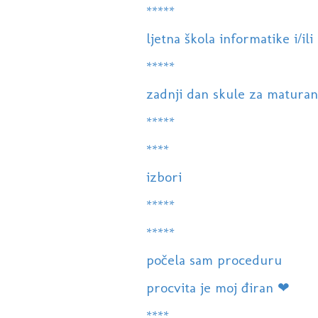
*****
ljetna škola informatike i/ili
*****
zadnji dan skule za maturan
*****
****
izbori
*****
*****
počela sam proceduru
procvita je moj điran ❤
****