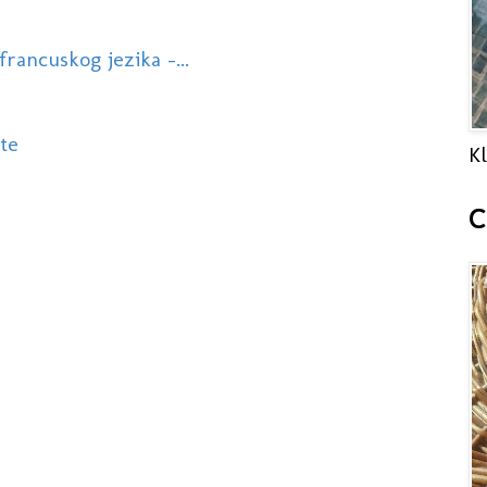
 francuskog jezika -...
te
Kl
C