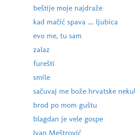
beštije moje najdraže
kad mačić spava .... ljubica
evo me, tu sam
zalaz
furešti
smile
sačuvaj me bože hrvatske neku
brod po mom guštu
blagdan je vele gospe
Ivan Meštrović