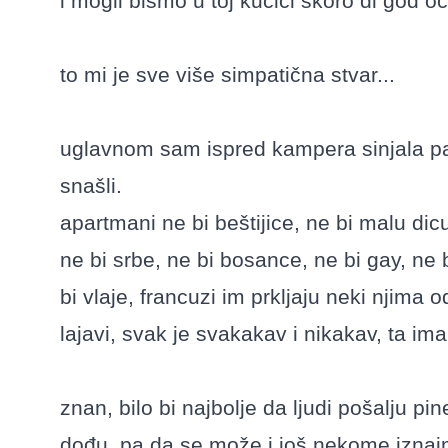
i mogli bismo u toj kućici skoro di god o
to mi je sve više simpatična stvar...
ugla
vnom sam ispred kampera sinjala pas
snašli.
apartmani ne bi beštijice, ne bi malu dicu
ne bi srbe, ne bi bosance, ne bi gay, ne 
bi vlaje, francuzi im prkljaju neki njima od
lajavi, svak je svakakav i nikakav, ta im
znan, bilo bi najbolje da ljudi pošalju pin
dođu, pa da se može i još nekome iznajmit