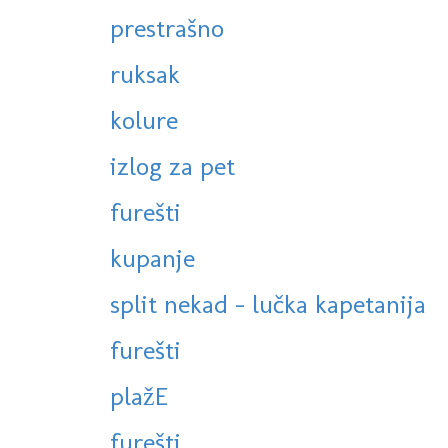
prestrašno
ruksak
kolure
izlog za pet
furešti
kupanje
split nekad - lučka kapetanija
furešti
plažE
furešti