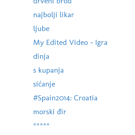
drveni brod
najbolji likar
ljube
My Edited Video - Igra
dinja
s kupanja
sićanje
#Spain2014: Croatia
morski đir
*****