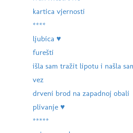
kartica vjernosti
****
ljubica ♥
furešti
išla sam tražit lipotu i našla sa
vez
drveni brod na zapadnoj obali
plivanje ♥
*****