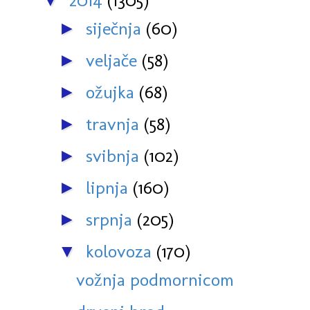
2014
(1305)
▼
siječnja
(60)
►
veljače
(58)
►
ožujka
(68)
►
travnja
(58)
►
svibnja
(102)
►
lipnja
(160)
►
srpnja
(205)
►
kolovoza
(170)
▼
vožnja podmornicom