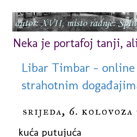
Neka je portafoj tanji, al
Libar Timbar - online
strahotnim događajima
srijeda, 6. kolovoza
kuća putujuća