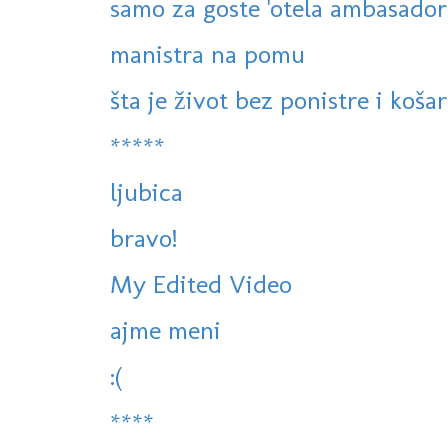
samo za goste 'otela ambasador
manistra na pomu
šta je život bez ponistre i košar
*****
ljubica
bravo!
My Edited Video
ajme meni
:(
****