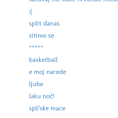
:(
split danas
sitimo se
*****
basketball
e moj narode
ljube
laku noć!
spli'ske mace