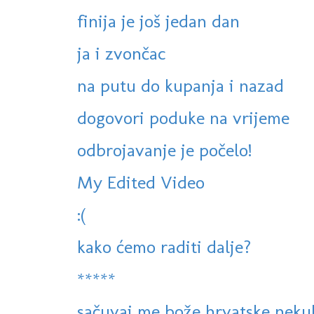
finija je još jedan dan
ja i zvončac
na putu do kupanja i nazad
dogovori poduke na vrijeme
odbrojavanje je počelo!
My Edited Video
:(
kako ćemo raditi dalje?
*****
sačuvaj me bože hrvatske neku