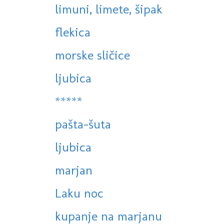
limuni, limete, šipak
flekica
morske sličice
ljubica
*****
pašta-šuta
ljubica
marjan
Laku noc
kupanje na marjanu