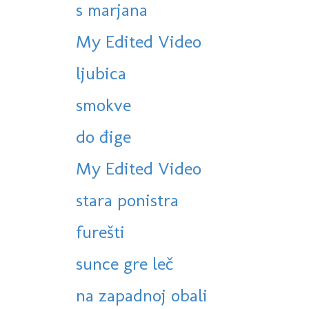
s marjana
My Edited Video
ljubica
smokve
do đige
My Edited Video
stara ponistra
furešti
sunce gre leč
na zapadnoj obali