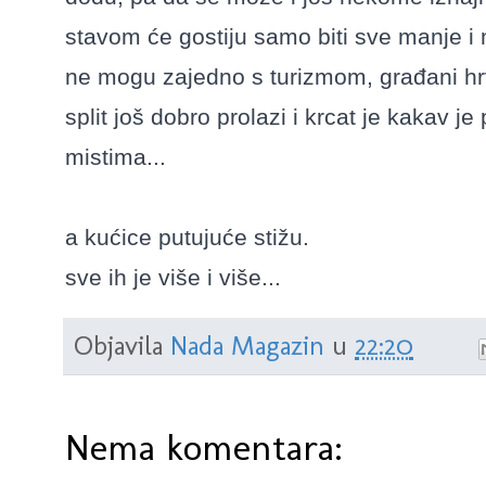
stavom će gostiju samo biti sve manje i 
ne mogu zajedno s turizmom, građani hrva
split još dobro prolazi i krcat je kakav 
mistima...
a kućice putujuće stižu.
sve ih je više i više...
Objavila
Nada Magazin
u
22:20
Nema komentara: