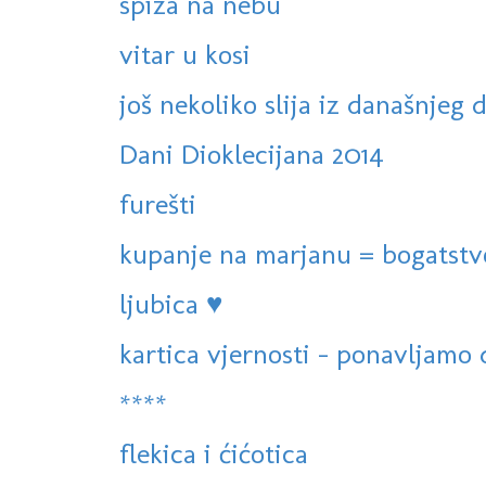
spiza na nebu
vitar u kosi
još nekoliko slija iz današnjeg 
Dani Dioklecijana 2014
furešti
kupanje na marjanu = bogatstv
ljubica ♥
kartica vjernosti - ponavljamo d
****
flekica i ćićotica