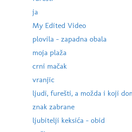
ja
My Edited Video
plovila - zapadna obala
moja plaža
crni mačak
vranjic
ljudi, furešti, a možda i koji do
znak zabrane
ljubitelji keksića - obid