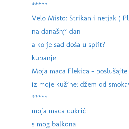
*****
Velo Misto: Strikan i netjak ( Pl
na današnji dan
a ko je sad doša u split?
kupanje
Moja maca Flekica - poslušajte
iz moje kužine: džem od smokav
*****
moja maca cukrić
s mog balkona