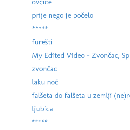
ovčice
prije nego je počelo
*****
furešti
My Edited Video - Zvončac, Spl
zvončac
laku noć
falšeta do falšeta u zemlji (ne)re
ljubica
*****