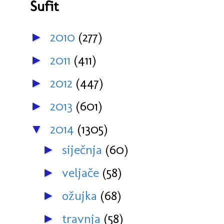
Šufit
2010
(277)
►
2011
(411)
►
2012
(447)
►
2013
(601)
►
2014
(1305)
▼
siječnja
(60)
►
veljače
(58)
►
ožujka
(68)
►
travnja
(58)
►