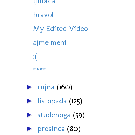
ljubica
bravo!
My Edited Video
ajme meni
:(
****
rujna
(160)
►
listopada
(125)
►
studenoga
(59)
►
prosinca
(80)
►