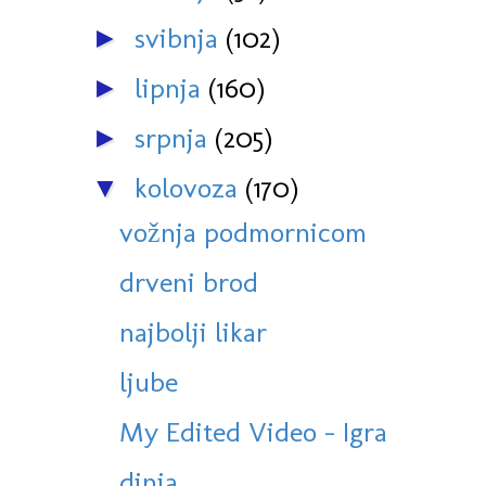
svibnja
(102)
►
lipnja
(160)
►
srpnja
(205)
►
kolovoza
(170)
▼
vožnja podmornicom
drveni brod
najbolji likar
ljube
My Edited Video - Igra
dinja