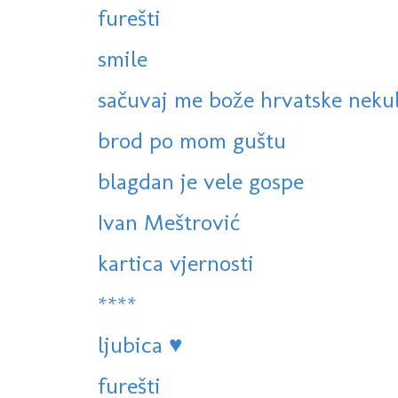
furešti
smile
sačuvaj me bože hrvatske neku
brod po mom guštu
blagdan je vele gospe
Ivan Meštrović
kartica vjernosti
****
ljubica ♥
furešti