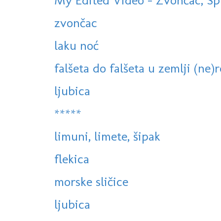
My Edited Video - Zvončac, Spl
zvončac
laku noć
falšeta do falšeta u zemlji (ne)re
ljubica
*****
limuni, limete, šipak
flekica
morske sličice
ljubica