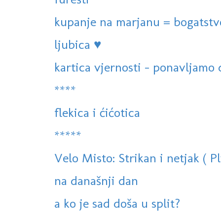
kupanje na marjanu = bogatstv
ljubica ♥
kartica vjernosti - ponavljamo d
****
flekica i ćićotica
*****
Velo Misto: Strikan i netjak ( Pl
na današnji dan
a ko je sad doša u split?