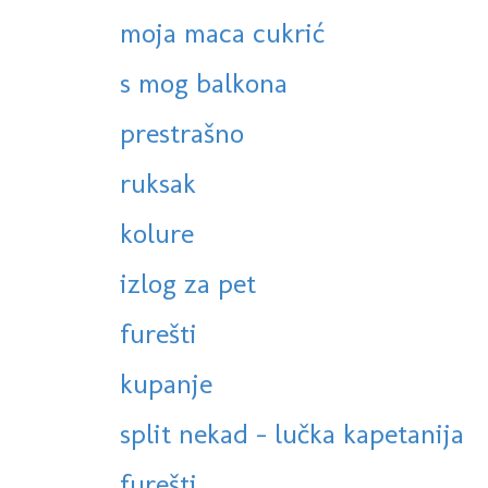
moja maca cukrić
s mog balkona
prestrašno
ruksak
kolure
izlog za pet
furešti
kupanje
split nekad - lučka kapetanija
furešti