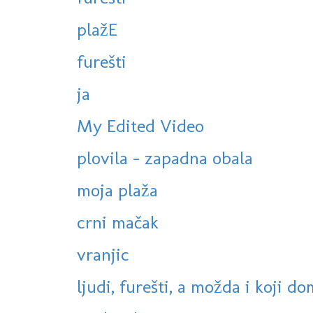
plažE
furešti
ja
My Edited Video
plovila - zapadna obala
moja plaža
crni mačak
vranjic
ljudi, furešti, a možda i koji do