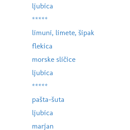
ljubica
*****
limuni, limete, šipak
flekica
morske sličice
ljubica
*****
pašta-šuta
ljubica
marjan