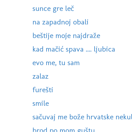
sunce gre leč
na zapadnoj obali
beštije moje najdraže
kad mačić spava .... ljubica
evo me, tu sam
zalaz
furešti
smile
sačuvaj me bože hrvatske neku
brod po mom guštu