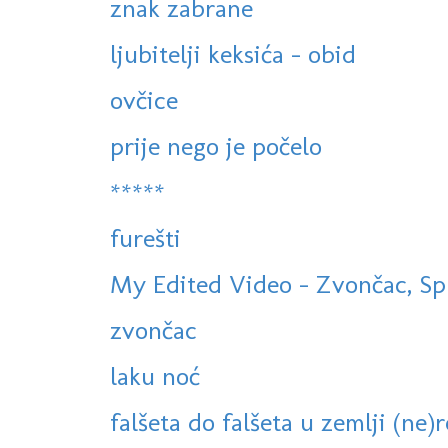
znak zabrane
ljubitelji keksića - obid
ovčice
prije nego je počelo
*****
furešti
My Edited Video - Zvončac, Spl
zvončac
laku noć
falšeta do falšeta u zemlji (ne)re