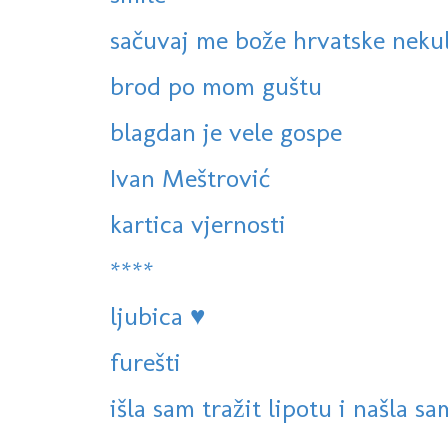
sačuvaj me bože hrvatske neku
brod po mom guštu
blagdan je vele gospe
Ivan Meštrović
kartica vjernosti
****
ljubica ♥
furešti
išla sam tražit lipotu i našla sa