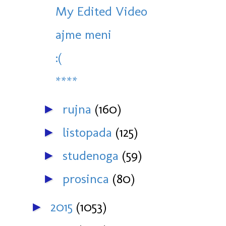
My Edited Video
ajme meni
:(
****
rujna
(160)
►
listopada
(125)
►
studenoga
(59)
►
prosinca
(80)
►
2015
(1053)
►