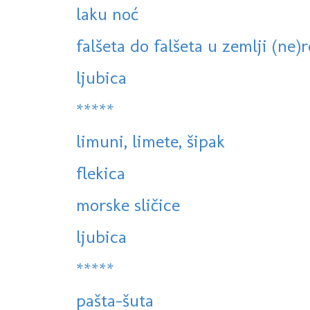
laku noć
falšeta do falšeta u zemlji (ne)re
ljubica
*****
limuni, limete, šipak
flekica
morske sličice
ljubica
*****
pašta-šuta