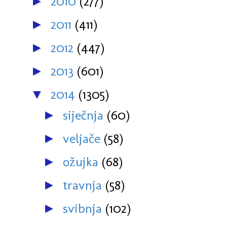
2010
(277)
►
2011
(411)
►
2012
(447)
►
2013
(601)
►
2014
(1305)
▼
siječnja
(60)
►
veljače
(58)
►
ožujka
(68)
►
travnja
(58)
►
svibnja
(102)
►