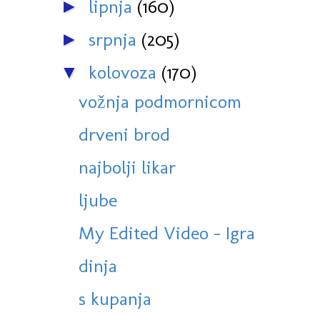
lipnja
(160)
►
srpnja
(205)
►
kolovoza
(170)
▼
vožnja podmornicom
drveni brod
najbolji likar
ljube
My Edited Video - Igra
dinja
s kupanja