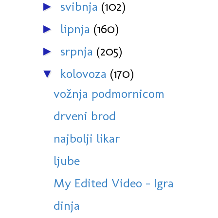
svibnja
(102)
►
lipnja
(160)
►
srpnja
(205)
►
kolovoza
(170)
▼
vožnja podmornicom
drveni brod
najbolji likar
ljube
My Edited Video - Igra
dinja