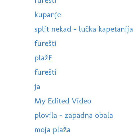
furešti
kupanje
split nekad - lučka kapetanija
furešti
plažE
furešti
ja
My Edited Video
plovila - zapadna obala
moja plaža