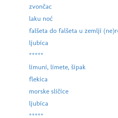
zvončac
laku noć
falšeta do falšeta u zemlji (ne)re
ljubica
*****
limuni, limete, šipak
flekica
morske sličice
ljubica
*****