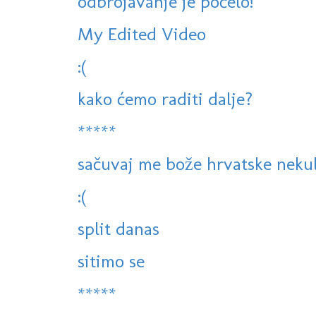
odbrojavanje je počelo!
My Edited Video
:(
kako ćemo raditi dalje?
*****
sačuvaj me bože hrvatske neku
:(
split danas
sitimo se
*****