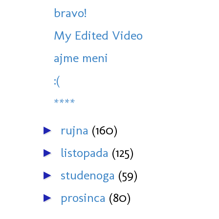
bravo!
My Edited Video
ajme meni
:(
****
rujna
(160)
►
listopada
(125)
►
studenoga
(59)
►
prosinca
(80)
►