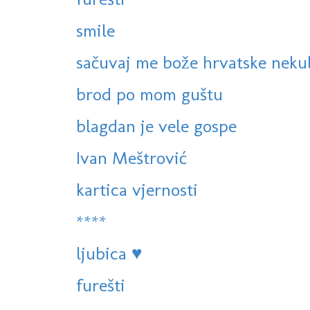
smile
sačuvaj me bože hrvatske neku
brod po mom guštu
blagdan je vele gospe
Ivan Meštrović
kartica vjernosti
****
ljubica ♥
furešti