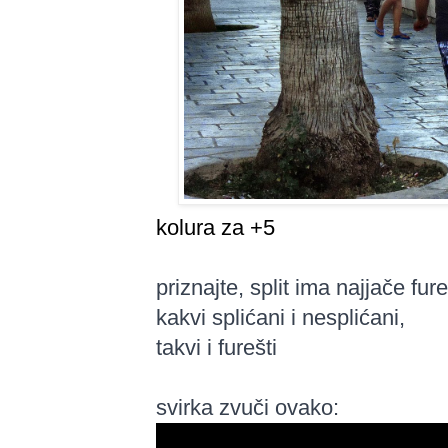
kolura za +5
priznajte, split ima najjače fur
kakvi splićani i nesplićani,
takvi i furešti
svirka zvuči ovako: