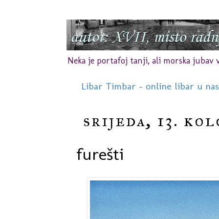
Neka je portafoj tanji, ali morska jubav vr
Libar Timbar - online libar u na
srijeda, 13. ko
furešti