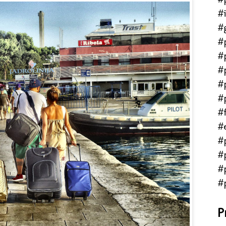
#
#
#
#
#
#
#
#f
#
#
#
#
#
P