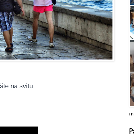
ešte na svitu.
m
P