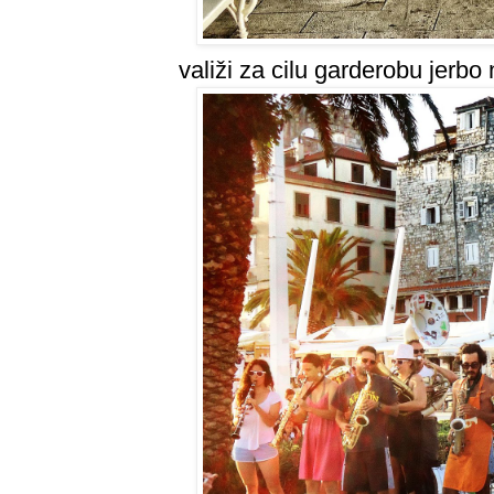
valiži za cilu garderobu jerbo 