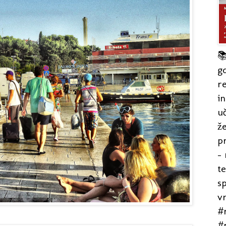

gd
re
in
uč
že
pr
- 
t
s
v
#r
#