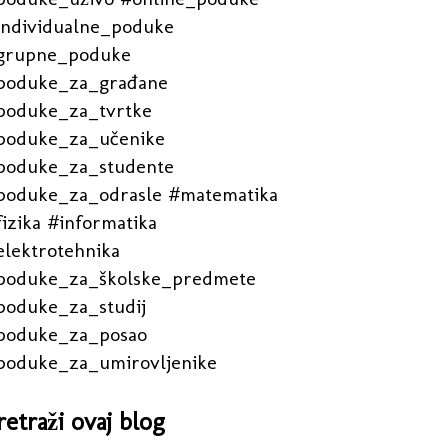
individualne_poduke
grupne_poduke
poduke_za_građane
poduke_za_tvrtke
poduke_za_učenike
poduke_za_studente
poduke_za_odrasle #matematika
izika #informatika
elektrotehnika
poduke_za_školske_predmete
poduke_za_studij
poduke_za_posao
poduke_za_umirovljenike
retraži ovaj blog