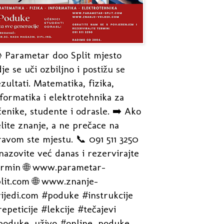
 Parametar doo Split mjesto
je se uči ozbiljno i postižu se
zultati. Matematika, fizika,
formatika i elektrotehnika za
enike, studente i odrasle. ➡️ Ako
lite znanje, a ne prečace na
avom ste mjestu. 📞 091 511 3250
nazovite već danas i rezervirajte
ermin 🌐 www.parametar-
plit.com 🌐 www.znanje-
rijedi.com #poduke #instrukcije
epeticije #lekcije #tečajevi
poduke_uživo #online_poduke