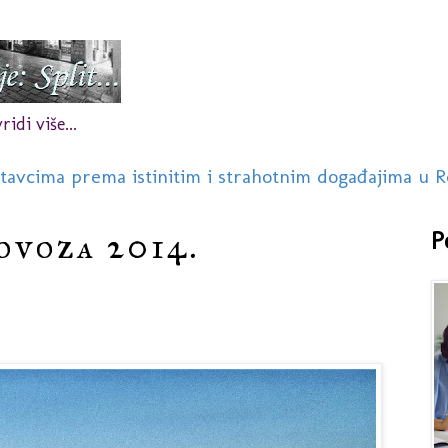
idi više...
stavcima prema istinitim i strahotnim događajima u R
lovoza 2014.
P