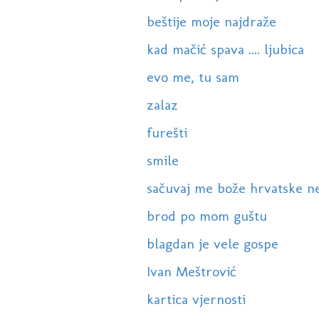
beštije moje najdraže
kad mačić spava .... ljubica
evo me, tu sam
zalaz
furešti
smile
sačuvaj me bože hrvatske n
brod po mom guštu
blagdan je vele gospe
Ivan Meštrović
kartica vjernosti