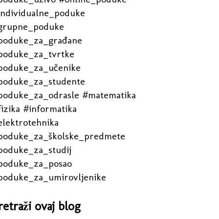
individualne_poduke
grupne_poduke
poduke_za_građane
poduke_za_tvrtke
poduke_za_učenike
poduke_za_studente
poduke_za_odrasle #matematika
izika #informatika
elektrotehnika
poduke_za_školske_predmete
poduke_za_studij
poduke_za_posao
poduke_za_umirovljenike
retraži ovaj blog