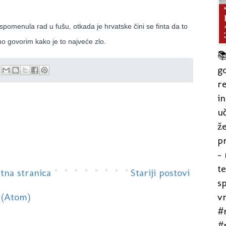
 spomenula rad u fušu, otkada je hrvatske čini se finta da to
o govorim kako je to najveće zlo.

gd
re
in
uč
že
pr
- 
t
tna stranica
Stariji postovi
s
v
 (Atom)
#r
#