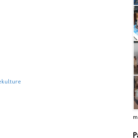
ekulture
m
P