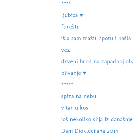
****
ljubica ♥
furešti
išla sam tražit lipotu i našla
vez
drveni brod na zapadnoj oba
plivanje ♥
*****
spiza na nebu
vitar u kosi
još nekoliko slija iz današnj
Dani Dioklecijana 2014