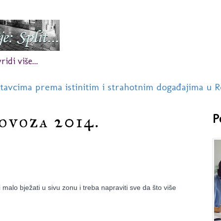
idi više...
stavcima prema istinitim i strahotnim događajima u R
ovoza 2014.
P
i malo bježati u sivu zonu i treba napraviti sve da što više