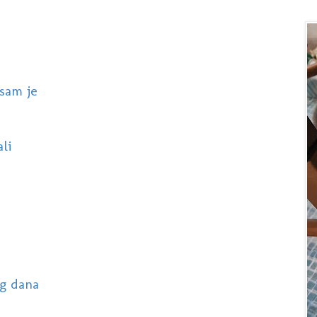
 sam je
li
eg dana