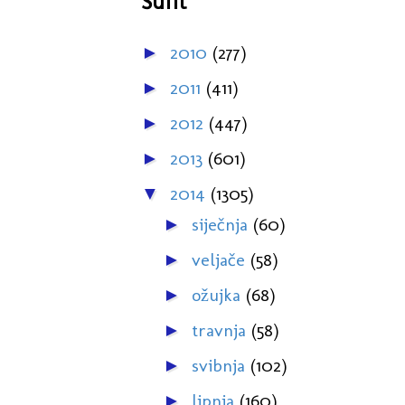
Šufit
2010
(277)
►
2011
(411)
►
2012
(447)
►
2013
(601)
►
2014
(1305)
▼
siječnja
(60)
►
veljače
(58)
►
ožujka
(68)
►
travnja
(58)
►
svibnja
(102)
►
lipnja
(160)
►