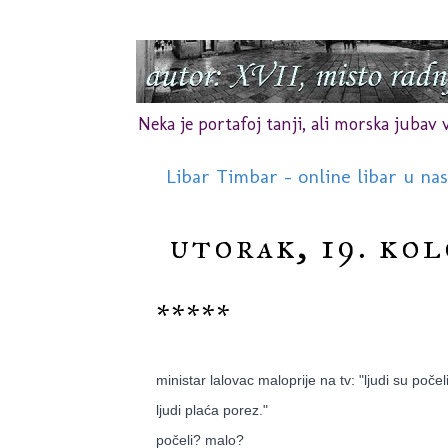
Neka je portafoj tanji, ali morska jubav vr
Libar Timbar - online libar u na
utorak, 19. kol
*****
ministar lalovac maloprije na tv: "ljudi su počel
ljudi plaća porez."
počeli? malo?