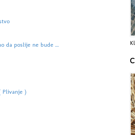
stvo
Kl
o da poslije ne bude ...
C
 Plivanje )