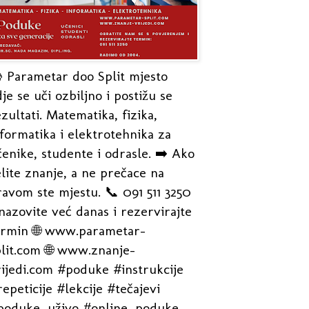
 Parametar doo Split mjesto
je se uči ozbiljno i postižu se
zultati. Matematika, fizika,
formatika i elektrotehnika za
enike, studente i odrasle. ➡️ Ako
lite znanje, a ne prečace na
avom ste mjestu. 📞 091 511 3250
nazovite već danas i rezervirajte
ermin 🌐 www.parametar-
plit.com 🌐 www.znanje-
rijedi.com #poduke #instrukcije
epeticije #lekcije #tečajevi
poduke_uživo #online_poduke