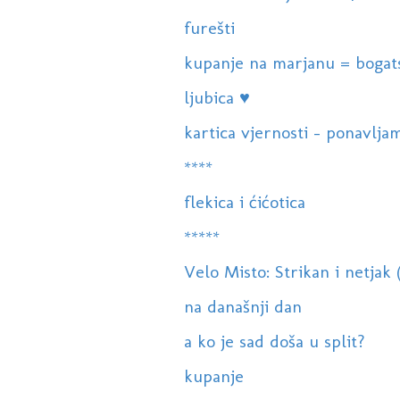
furešti
kupanje na marjanu = bogat
ljubica ♥
kartica vjernosti - ponavljam
****
flekica i ćićotica
*****
Velo Misto: Strikan i netjak (
na današnji dan
a ko je sad doša u split?
kupanje