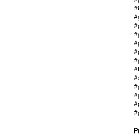
#
#
#
#
#
#
#
#f
#
#
#
#
#
P