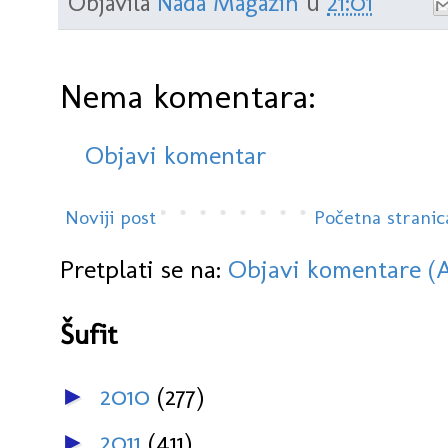
Objavila
Nada Magazin
u
21:01
Nema komentara:
Objavi komentar
Noviji post
Početna stranic
Pretplati se na:
Objavi komentare (
Šufit
2010
(277)
►
2011
(411)
►