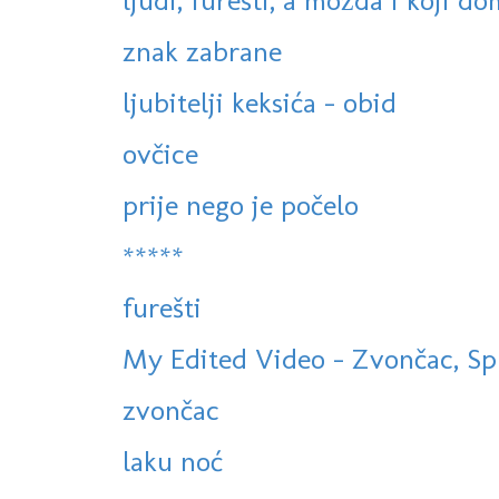
ljudi, furešti, a možda i koji do
znak zabrane
ljubitelji keksića - obid
ovčice
prije nego je počelo
*****
furešti
My Edited Video - Zvončac, Spl
zvončac
laku noć