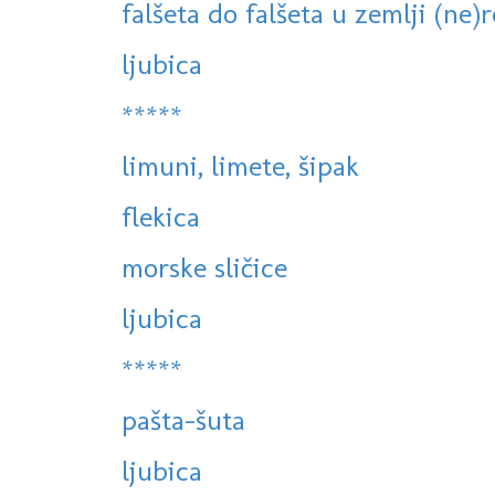
falšeta do falšeta u zemlji (ne)re
ljubica
*****
limuni, limete, šipak
flekica
morske sličice
ljubica
*****
pašta-šuta
ljubica