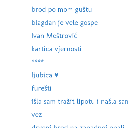
brod po mom guštu
blagdan je vele gospe
Ivan Meštrović
kartica vjernosti
****
ljubica ♥
furešti
išla sam tražit lipotu i našla sa
vez
drveni brod na zapadnoj obali