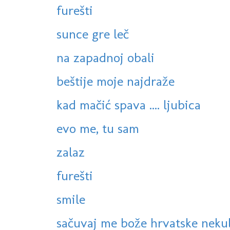
furešti
sunce gre leč
na zapadnoj obali
beštije moje najdraže
kad mačić spava .... ljubica
evo me, tu sam
zalaz
furešti
smile
sačuvaj me bože hrvatske neku