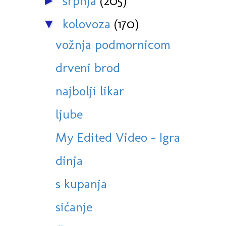
srpnja
(205)
►
kolovoza
(170)
▼
vožnja podmornicom
drveni brod
najbolji likar
ljube
My Edited Video - Igra
dinja
s kupanja
sićanje