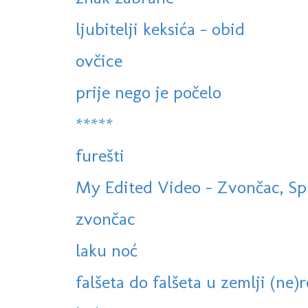
ljubitelji keksića - obid
ovčice
prije nego je počelo
*****
furešti
My Edited Video - Zvončac, Spl
zvončac
laku noć
falšeta do falšeta u zemlji (ne)re