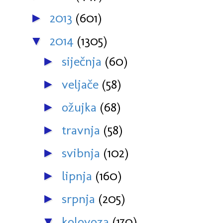
2013
(601)
►
2014
(1305)
▼
siječnja
(60)
►
veljače
(58)
►
ožujka
(68)
►
travnja
(58)
►
svibnja
(102)
►
lipnja
(160)
►
srpnja
(205)
►
kolovoza
(170)
▼