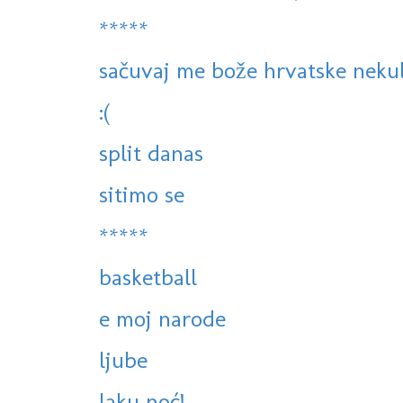
*****
sačuvaj me bože hrvatske neku
:(
split danas
sitimo se
*****
basketball
e moj narode
ljube
laku noć!