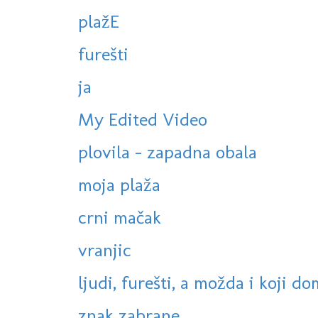
plažE
furešti
ja
My Edited Video
plovila - zapadna obala
moja plaža
crni mačak
vranjic
ljudi, furešti, a možda i koji do
znak zabrane