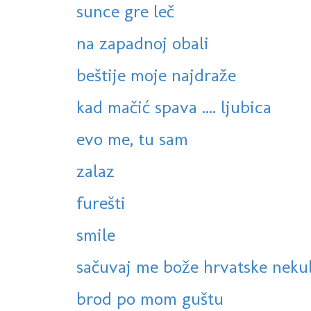
sunce gre leč
na zapadnoj obali
beštije moje najdraže
kad mačić spava .... ljubica
evo me, tu sam
zalaz
furešti
smile
sačuvaj me bože hrvatske neku
brod po mom guštu