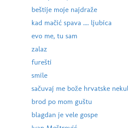
beštije moje najdraže
kad mačić spava .... ljubica
evo me, tu sam
zalaz
furešti
smile
sačuvaj me bože hrvatske neku
brod po mom guštu
blagdan je vele gospe
Ivan Meštrović