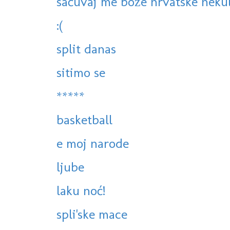
sačuvaj me bože hrvatske neku
:(
split danas
sitimo se
*****
basketball
e moj narode
ljube
laku noć!
spli'ske mace