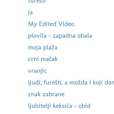
furešti
ja
My Edited Video
plovila - zapadna obala
moja plaža
crni mačak
vranjic
ljudi, furešti, a možda i koji do
znak zabrane
ljubitelji keksića - obid