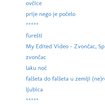
ovčice
prije nego je počelo
*****
furešti
My Edited Video - Zvončac, Spl
zvončac
laku noć
falšeta do falšeta u zemlji (ne)re
ljubica
*****