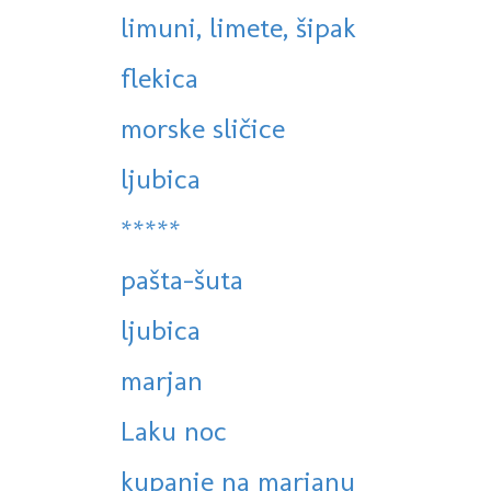
limuni, limete, šipak
flekica
morske sličice
ljubica
*****
pašta-šuta
ljubica
marjan
Laku noc
kupanje na marjanu