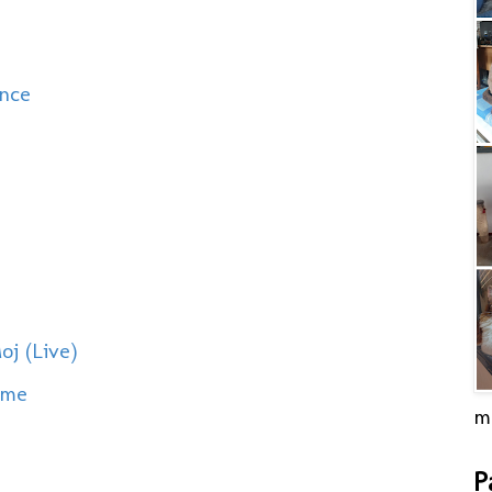
unce
oj (Live)
ome
m
P