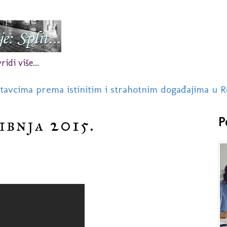
idi više...
stavcima prema istinitim i strahotnim događajima u R
ibnja 2015.
P