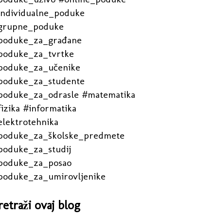
individualne_poduke
grupne_poduke
poduke_za_građane
poduke_za_tvrtke
poduke_za_učenike
poduke_za_studente
poduke_za_odrasle #matematika
izika #informatika
elektrotehnika
poduke_za_školske_predmete
poduke_za_studij
poduke_za_posao
poduke_za_umirovljenike
retraži ovaj blog