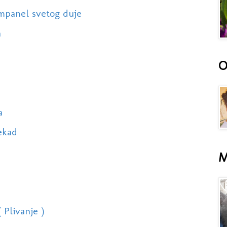
ampanel svetog duje
a
O
a
nekad
M
 Plivanje )