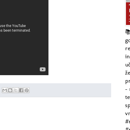

gd
re
in
uč
že
pr
- 
t
s
v
#r
#