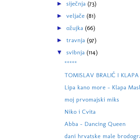
siječnja
(73)
►
veljače
(81)
►
ožujka
(66)
►
travnja
(97)
►
svibnja
(114)
▼
*****
TOMISLAV BRALIĆ I KLAPA 
Lipa kano more - Klapa Mas
moj prvomajski miks
Niko i Cvita
Abba - Dancing Queen
dani hrvatske male brodograd