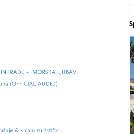
S
INTRADE - ''MORSKA LJUBAV''
lina (OFFICIAL AUDIO)
nje & sajam turistički...