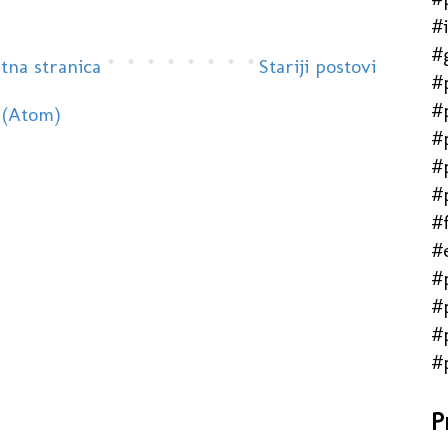
#
#
tna stranica
Stariji postovi
#
#
 (Atom)
#
#
#
#f
#
#
#
#
#
P