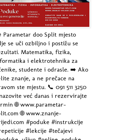
 Parametar doo Split mjesto
je se uči ozbiljno i postižu se
zultati. Matematika, fizika,
formatika i elektrotehnika za
enike, studente i odrasle. ➡️ Ako
lite znanje, a ne prečace na
avom ste mjestu. 📞 091 511 3250
nazovite već danas i rezervirajte
ermin 🌐 www.parametar-
plit.com 🌐 www.znanje-
rijedi.com #poduke #instrukcije
epeticije #lekcije #tečajevi
poduke_uživo #online_poduke