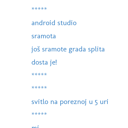
*****
android studio
sramota
još sramote grada splita
dosta je!
*****
*****
svitlo na poreznoj u 5 uri
*****
mi