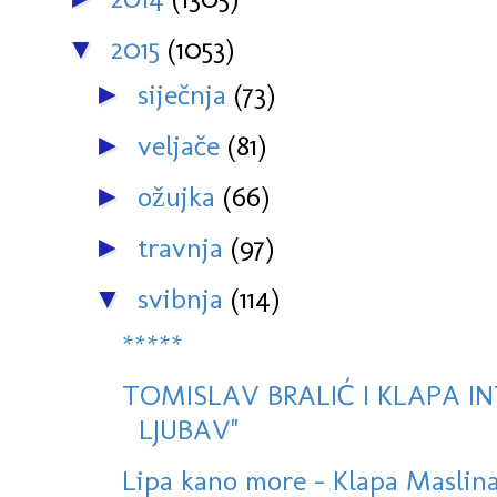
2015
(1053)
▼
siječnja
(73)
►
veljače
(81)
►
ožujka
(66)
►
travnja
(97)
►
svibnja
(114)
▼
*****
TOMISLAV BRALIĆ I KLAPA IN
LJUBAV''
Lipa kano more - Klapa Masli