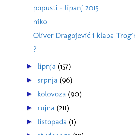
popusti - lipanj 2015
niko
Oliver Dragojević i klapa Trogir
?
lipnja
(157)
►
srpnja
(96)
►
kolovoza
(90)
►
rujna
(211)
►
listopada
(1)
►