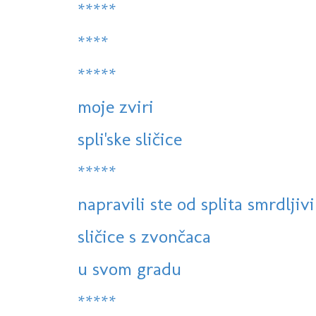
*****
****
*****
moje zviri
spli'ske sličice
*****
napravili ste od splita smrdljiv
sličice s zvončaca
u svom gradu
*****