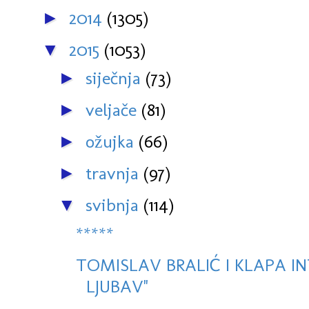
2014
(1305)
►
2015
(1053)
▼
siječnja
(73)
►
veljače
(81)
►
ožujka
(66)
►
travnja
(97)
►
svibnja
(114)
▼
*****
TOMISLAV BRALIĆ I KLAPA IN
LJUBAV''