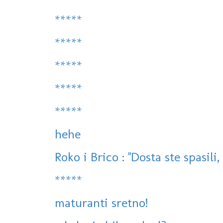
*****
*****
*****
*****
*****
hehe
Roko i Brico : ''Dosta ste spasili,
*****
maturanti sretno!