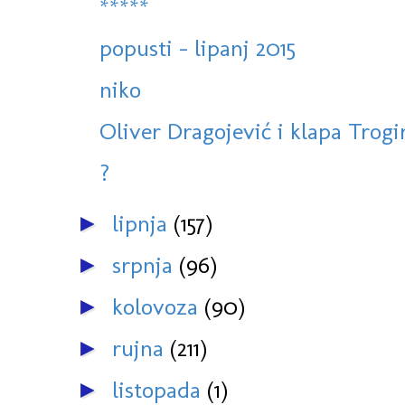
*****
popusti - lipanj 2015
niko
Oliver Dragojević i klapa Trogir
?
lipnja
(157)
►
srpnja
(96)
►
kolovoza
(90)
►
rujna
(211)
►
listopada
(1)
►