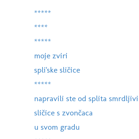
*****
****
*****
moje zviri
spli'ske sličice
*****
napravili ste od splita smrdljiv
sličice s zvončaca
u svom gradu