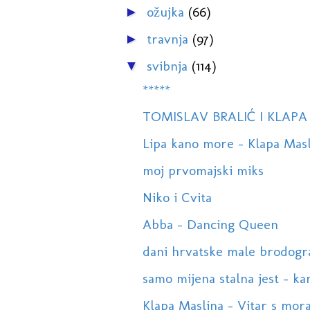
ožujka
(66)
►
travnja
(97)
►
svibnja
(114)
▼
*****
TOMISLAV BRALIĆ I KLAPA 
Lipa kano more - Klapa Mas
moj prvomajski miks
Niko i Cvita
Abba - Dancing Queen
dani hrvatske male brodograd
samo mijena stalna jest - k
Klapa Maslina - Vitar s mor