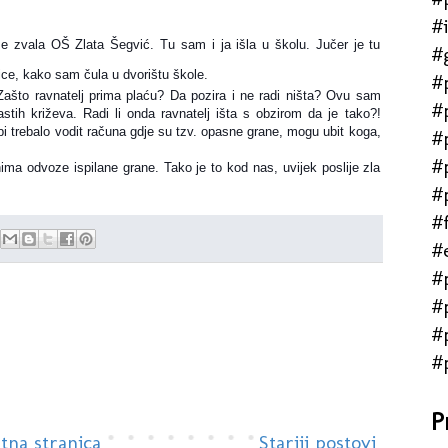
#
 zvala OŠ Zlata Šegvić. Tu sam i ja išla u školu. Jučer je tu
#
mice, kako sam čula u dvorištu škole.
#
 Zašto ravnatelj prima plaću? Da pozira i ne radi ništa? Ovu sam
#
kastih križeva. Radi li onda ravnatel
j išta s obzirom da je tako?!
bi trebalo vodit računa gdje su tzv. opasne grane, mogu ubit koga,
#
#
nima odvoze ispilane grane. Tako je to kod nas, uvijek poslije zla
#
#f
#
#
#
#
#
P
tna stranica
Stariji postovi