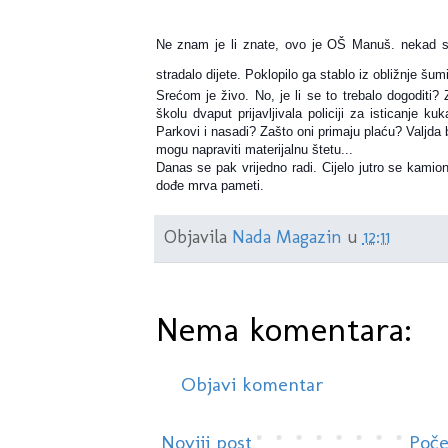
Ne znam je li znate, ovo je OŠ Manuš. nekad se
stradalo dijete. Poklopilo ga stablo iz obližnje šu
Srećom je živo. No, je li se to trebalo dogoditi?
školu dvaput prijavljivala policiji za isticanje ku
Parkovi i nasadi? Zašto oni primaju plaću? Valjda 
mogu napraviti materijalnu štetu...
Danas se pak vrijedno radi. Cijelo jutro se kamio
dođe mrva pameti.
Objavila
Nada Magazin
u
12:11
Nema komentara:
Objavi komentar
Noviji post
Poče