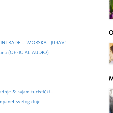
O
INTRADE - ''MORSKA LJUBAV''
lina (OFFICIAL AUDIO)
M
nje & sajam turistički...
ampanel svetog duje
a