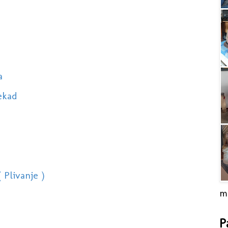
a
nekad
 Plivanje )
m
P