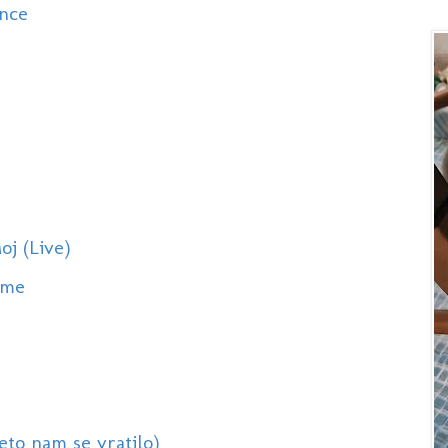
unce
oj (Live)
ome
eto nam se vratilo)