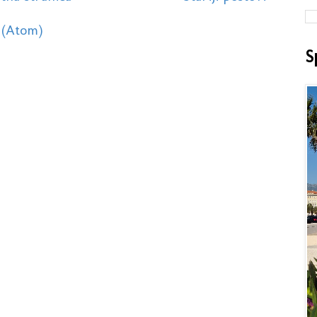
 (Atom)
S