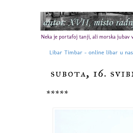
Neka je portafoj tanji, ali morska jubav vr
Libar Timbar - online libar u na
subota, 16. svib
*****