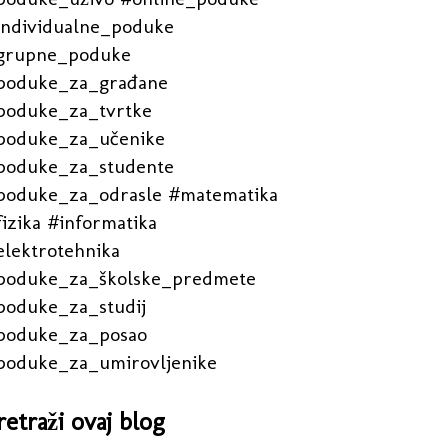
individualne_poduke
grupne_poduke
poduke_za_građane
poduke_za_tvrtke
poduke_za_učenike
poduke_za_studente
poduke_za_odrasle #matematika
izika #informatika
elektrotehnika
poduke_za_školske_predmete
poduke_za_studij
poduke_za_posao
poduke_za_umirovljenike
retraži ovaj blog