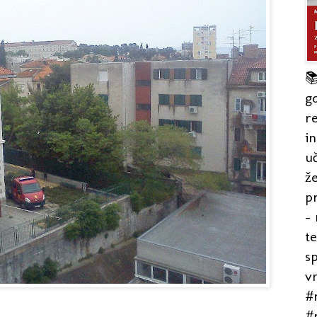

gd
re
in
uč
že
pr
- 
t
s
v
#r
#