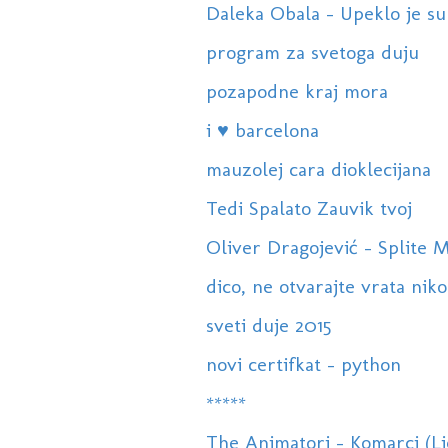
Daleka Obala - Upeklo je s
program za svetoga duju
pozapodne kraj mora
i ♥ barcelona
mauzolej cara dioklecijana
Tedi Spalato Zauvik tvoj
Oliver Dragojević - Splite M
dico, ne otvarajte vrata nik
sveti duje 2015
novi certifkat - python
*****
The Animatori - Komarci (Lj