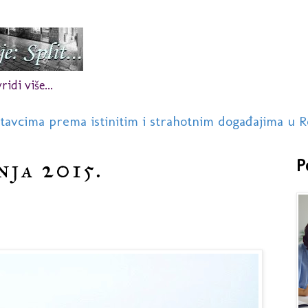
idi više...
stavcima prema istinitim i strahotnim događajima u R
nja 2015.
P