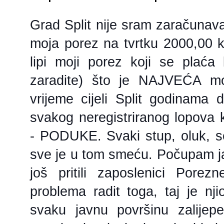
Grad Split nije sram zaračunavat
moja porez na tvrtku 2000,00 
lipi moji porez koji se plaća
zaradite) što je NAJVEĆA m
vrijeme cijeli Split godinama d
svakog neregistriranog lopova k
- PODUKE. Svaki stup, oluk, s
sve je u tom smeću. Počupam j
još pritili zaposlenici Pore
pro
blema radit toga, taj je nj
svaku javnu površinu zalijepe i