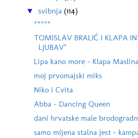
svibnja
(114)
▼
*****
TOMISLAV BRALIĆ I KLAPA IN
LJUBAV''
Lipa kano more - Klapa Masli
moj prvomajski miks
Niko i Cvita
Abba - Dancing Queen
dani hrvatske male brodogradnje
samo mijena stalna jest - kamp