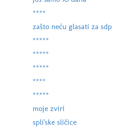
****
zašto neću glasati za sdp
*****
*****
*****
****
*****
moje zviri
spli'ske sličice