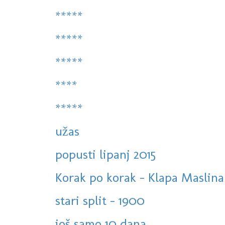
*****
*****
*****
****
*****
užas
popusti lipanj 2015
Korak po korak - Klapa Maslin
stari split - 1900
još samo 10 dana