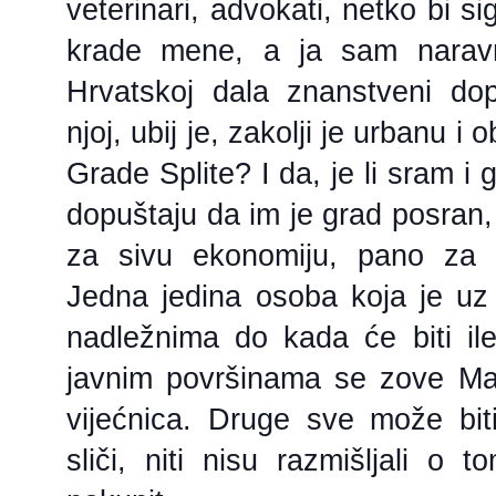
veterinari, advokati, netko bi s
krade mene, a ja sam narav
Hrvatskoj dala znanstveni dop
njoj, ubij je, zakolji je urbanu i
Grade Splite? I da, je li sram i
dopuštaju da im je grad posran,
za sivu ekonomiju, pano za 
Jedna jedina osoba koja je uz
nadležnima do kada će biti il
javnim površinama se zove Mar
vijećnica. Druge sve može bi
sliči, niti nisu razmišljali o 