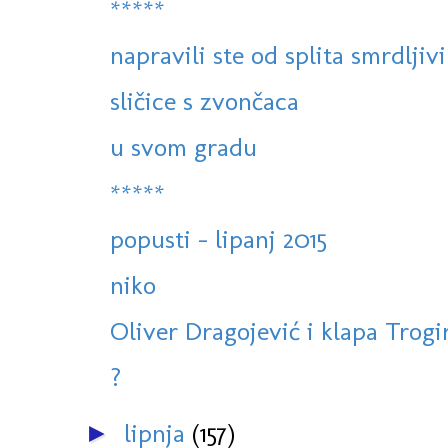
*****
napravili ste od splita smrdljiv
sličice s zvončaca
u svom gradu
*****
popusti - lipanj 2015
niko
Oliver Dragojević i klapa Trogir
?
lipnja
(157)
►