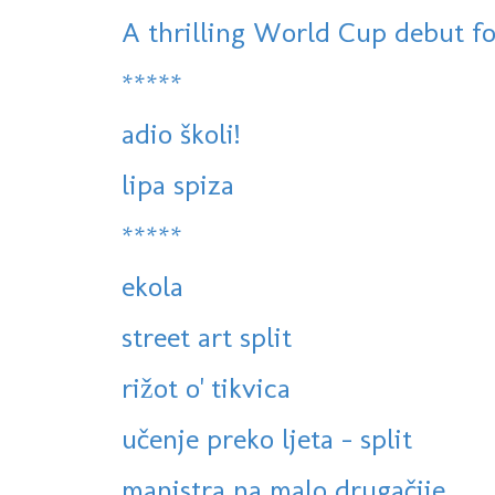
A thrilling World Cup debut for 
*****
adio školi!
lipa spiza
*****
ekola
street art split
rižot o' tikvica
učenje preko ljeta - split
manistra na malo drugačije