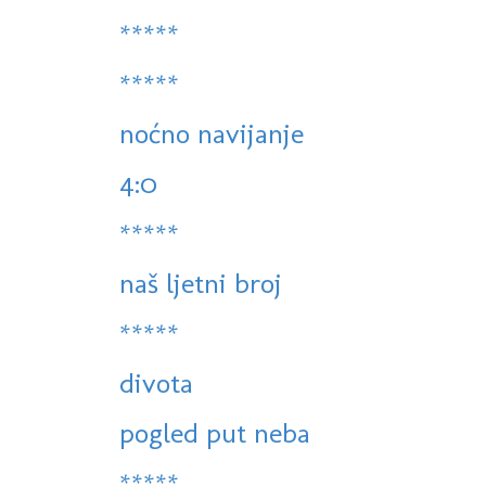
*****
*****
noćno navijanje
4:0
*****
naš ljetni broj
*****
divota
pogled put neba
*****