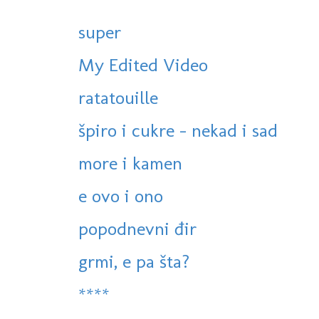
super
My Edited Video
ratatouille
špiro i cukre - nekad i sad
more i kamen
e ovo i ono
popodnevni đir
grmi, e pa šta?
****