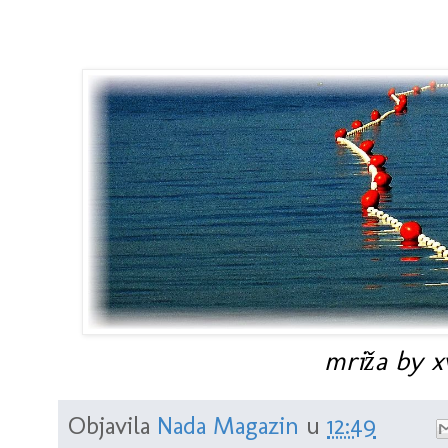
mriža by xv
Objavila
Nada Magazin
u
12:49