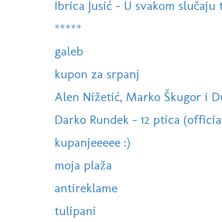
Ibrica Jusić - U svakom slučaju
*****
galeb
kupon za srpanj
Alen Nižetić, Marko Škugor i Du
Darko Rundek - 12 ptica (officia
kupanjeeeee :)
moja plaža
antireklame
tulipani