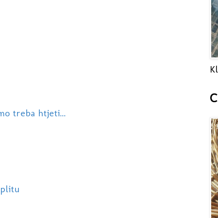
Kl
C
 treba htjeti...
plitu