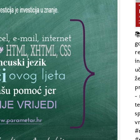

gd
re
in
uč
že
pr
- 
t
s
v
#r
#