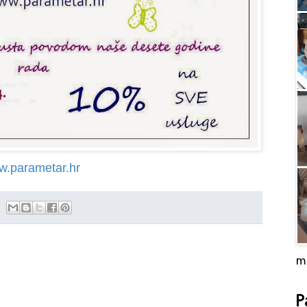
.parametar.hr
m
P