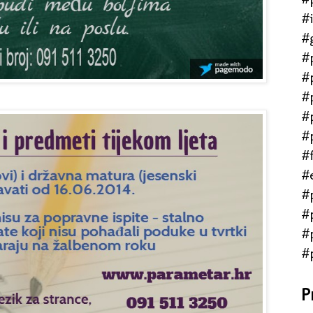
#
#
#
#
#
#
#
#f
#
#
#
#
#
P