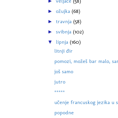
veljače
(58)
►
ožujka
(68)
►
travnja
(58)
►
svibnja
(102)
►
lipnja
(160)
▼
litnji đir
pomozi, možeš bar malo, samo
još samo
jutro
*****
učenje francuskog jezika u s
popodne