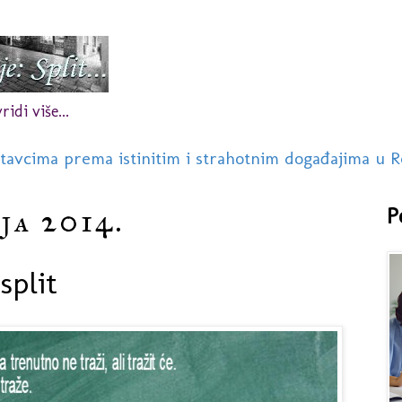
idi više...
stavcima prema istinitim i strahotnim događajima u R
ja 2014.
P
split