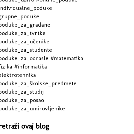
individualne_poduke
grupne_poduke
poduke_za_građane
poduke_za_tvrtke
poduke_za_učenike
poduke_za_studente
poduke_za_odrasle #matematika
izika #informatika
elektrotehnika
poduke_za_školske_predmete
poduke_za_studij
poduke_za_posao
poduke_za_umirovljenike
retraži ovaj blog