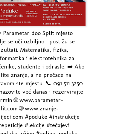
 Parametar doo Split mjesto
je se uči ozbiljno i postižu se
zultati. Matematika, fizika,
formatika i elektrotehnika za
enike, studente i odrasle. ➡️ Ako
lite znanje, a ne prečace na
avom ste mjestu. 📞 091 511 3250
nazovite već danas i rezervirajte
ermin 🌐 www.parametar-
plit.com 🌐 www.znanje-
rijedi.com #poduke #instrukcije
epeticije #lekcije #tečajevi
poduke_uživo #online_poduke