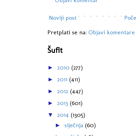
Objavi komentar
Noviji post
Poče
Pretplati se na:
Objavi komentare
Šufit
2010
(277)
►
2011
(411)
►
2012
(447)
►
2013
(601)
►
2014
(1305)
▼
siječnja
(60)
►