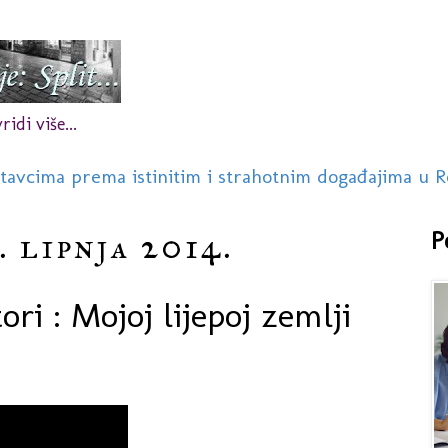
idi više...
stavcima prema istinitim i strahotnim događajima u R
. lipnja 2014.
P
ori : Mojoj lijepoj zemlji