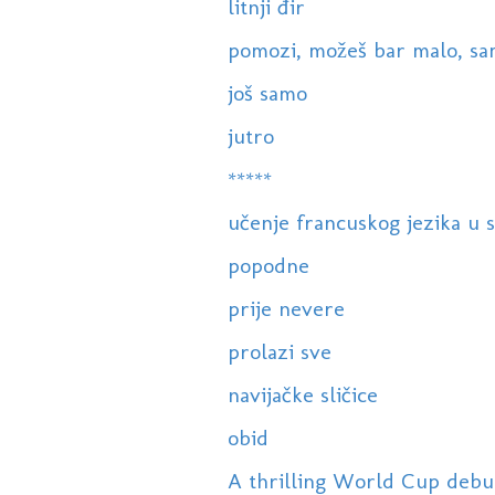
litnji đir
pomozi, možeš bar malo, samo
još samo
jutro
*****
učenje francuskog jezika u s
popodne
prije nevere
prolazi sve
navijačke sličice
obid
A thrilling World Cup debut f