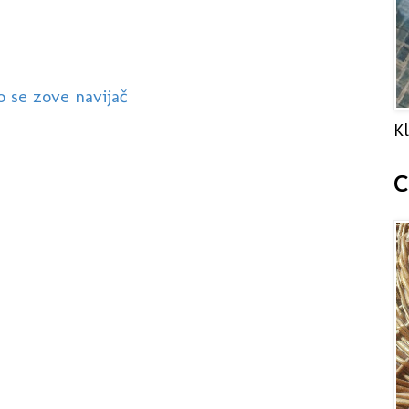
to se zove navijač
Kl
C