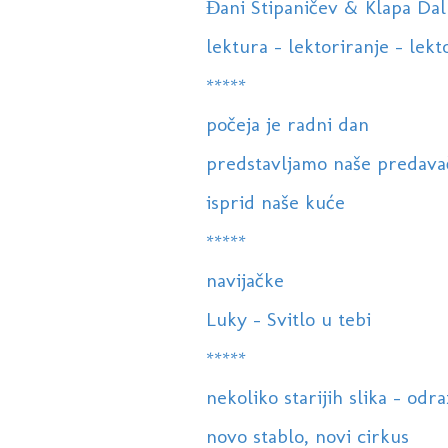
Đani Stipaničev & Klapa Dalm
lektura - lektoriranje - lekto
*****
počeja je radni dan
predstavljamo naše predava
isprid naše kuće
*****
navijačke
Luky - Svitlo u tebi
*****
nekoliko starijih slika - odr
novo stablo, novi cirkus