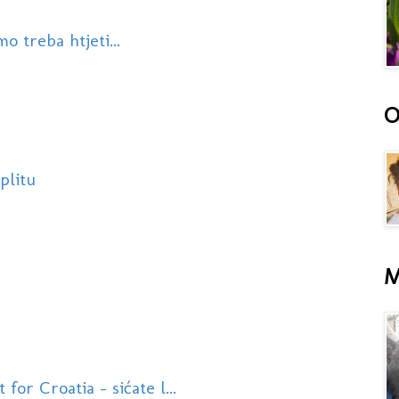
 treba htjeti...
O
plitu
M
or Croatia - sićate l...