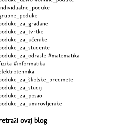
individualne_poduke
grupne_poduke
poduke_za_građane
poduke_za_tvrtke
poduke_za_učenike
poduke_za_studente
poduke_za_odrasle #matematika
izika #informatika
elektrotehnika
poduke_za_školske_predmete
poduke_za_studij
poduke_za_posao
poduke_za_umirovljenike
retraži ovaj blog