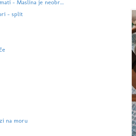
ati - Maslina je neobr...
ri - split
če
azi na moru