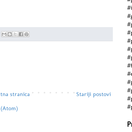
#
#
#
#
#
#
#
#f
#
#
#
tna stranica
Stariji postovi
#
#
 (Atom)
P