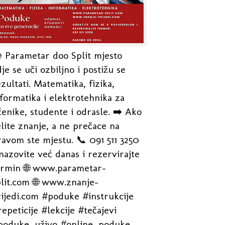
 Parametar doo Split mjesto
je se uči ozbiljno i postižu se
zultati. Matematika, fizika,
formatika i elektrotehnika za
enike, studente i odrasle. ➡️ Ako
lite znanje, a ne prečace na
avom ste mjestu. 📞 091 511 3250
nazovite već danas i rezervirajte
ermin 🌐 www.parametar-
plit.com 🌐 www.znanje-
rijedi.com #poduke #instrukcije
epeticije #lekcije #tečajevi
poduke_uživo #online_poduke