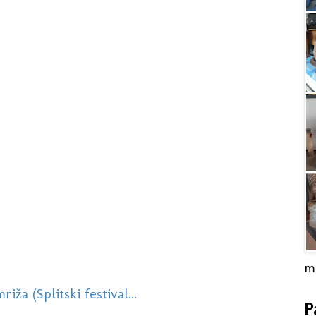
m
ža (Splitski festival...
P