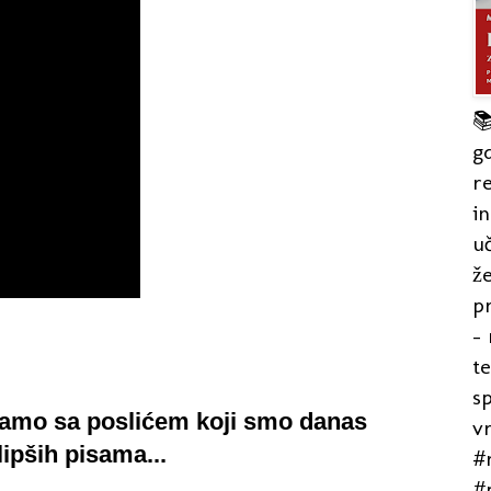

gd
re
in
uč
že
pr
- 
t
s
rmamo sa poslićem koji smo danas
v
lipših pisama...
#r
#