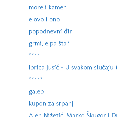
more i kamen
e ovo i ono
popodnevni đir
grmi, e pa šta?
****
Ibrica Jusić - U svakom slučaju
*****
galeb
kupon za srpanj
Alen Nižetić, Marko Škugor i Du