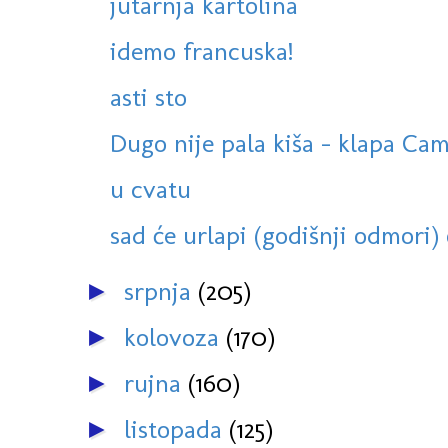
jutarnja kartolina
idemo francuska!
asti sto
Dugo nije pala kiša - klapa Cam
u cvatu
sad će urlapi (godišnji odmori) o
srpnja
(205)
►
kolovoza
(170)
►
rujna
(160)
►
listopada
(125)
►