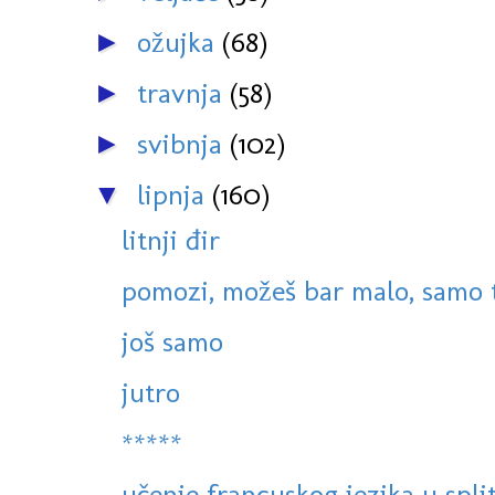
ožujka
(68)
►
travnja
(58)
►
svibnja
(102)
►
lipnja
(160)
▼
litnji đir
pomozi, možeš bar malo, samo tr
još samo
jutro
*****
učenje francuskog jezika u spli