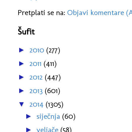
Pretplati se na:
Objavi komentare (
Šufit
2010
(277)
►
2011
(411)
►
2012
(447)
►
2013
(601)
►
2014
(1305)
▼
siječnja
(60)
►
veljače
(58)
►