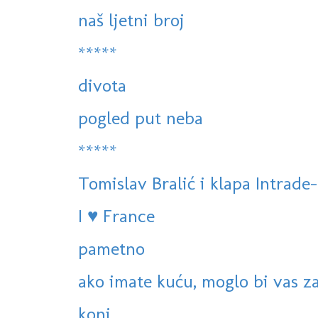
naš ljetni broj
*****
divota
pogled put neba
*****
Tomislav Bralić i klapa Intrade-
I ♥ France
pametno
ako imate kuću, moglo bi vas za
konj