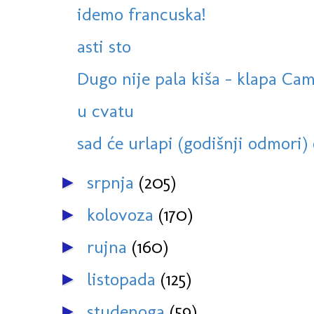
idemo francuska!
asti sto
Dugo nije pala kiša - klapa Cam
u cvatu
sad će urlapi (godišnji odmori) o
srpnja
(205)
►
kolovoza
(170)
►
rujna
(160)
►
listopada
(125)
►
studenoga
(59)
►