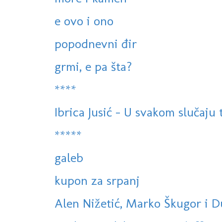
e ovo i ono
popodnevni đir
grmi, e pa šta?
****
Ibrica Jusić - U svakom slučaju
*****
galeb
kupon za srpanj
Alen Nižetić, Marko Škugor i Du