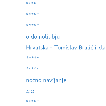
****
*****
*****
o domoljubju
Hrvatska - Tomislav Bralić i kla
*****
*****
noćno navijanje
4:0
*****