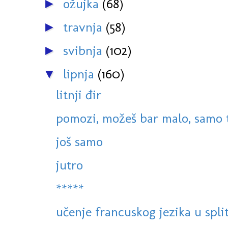
ožujka
(68)
►
travnja
(58)
►
svibnja
(102)
►
lipnja
(160)
▼
litnji đir
pomozi, možeš bar malo, samo tr
još samo
jutro
*****
učenje francuskog jezika u spli