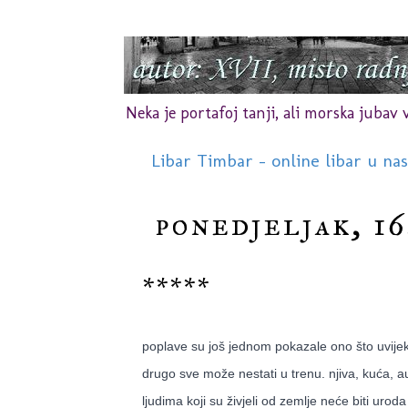
Neka je portafoj tanji, ali morska jubav vr
Libar Timbar - online libar u na
ponedjeljak, 16
*****
poplave su još jednom pokazale ono što uvijek g
drugo sve može nestati u trenu. njiva, kuća, auto
ljudima koji su živjeli od zemlje neće biti uro