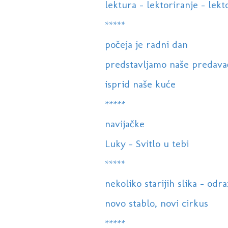
lektura - lektoriranje - lekto
*****
počeja je radni dan
predstavljamo naše predava
isprid naše kuće
*****
navijačke
Luky - Svitlo u tebi
*****
nekoliko starijih slika - odr
novo stablo, novi cirkus
*****