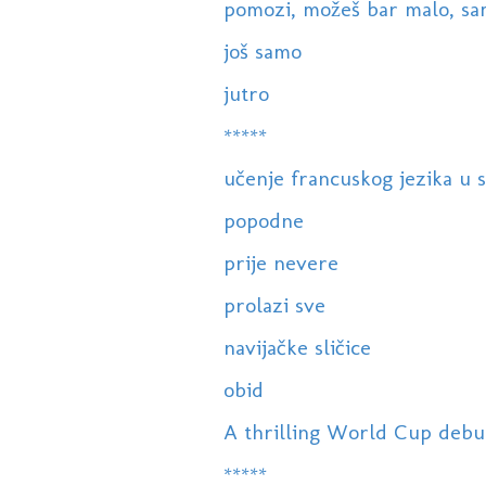
pomozi, možeš bar malo, samo
još samo
jutro
*****
učenje francuskog jezika u s
popodne
prije nevere
prolazi sve
navijačke sličice
obid
A thrilling World Cup debut f
*****