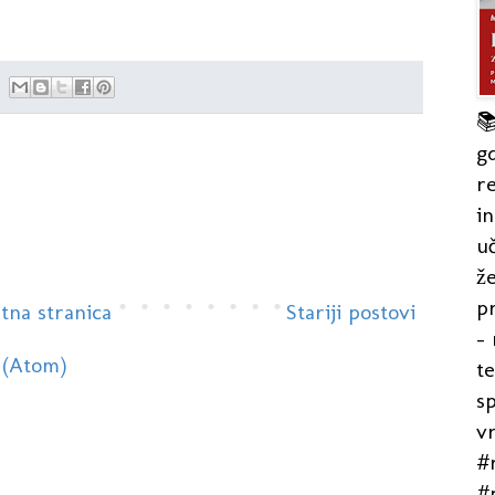

gd
re
in
uč
že
pr
tna stranica
Stariji postovi
- 
 (Atom)
t
s
v
#r
#