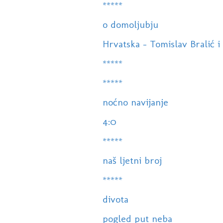
*****
o domoljubju
Hrvatska - Tomislav Bralić i 
*****
*****
noćno navijanje
4:0
*****
naš ljetni broj
*****
divota
pogled put neba