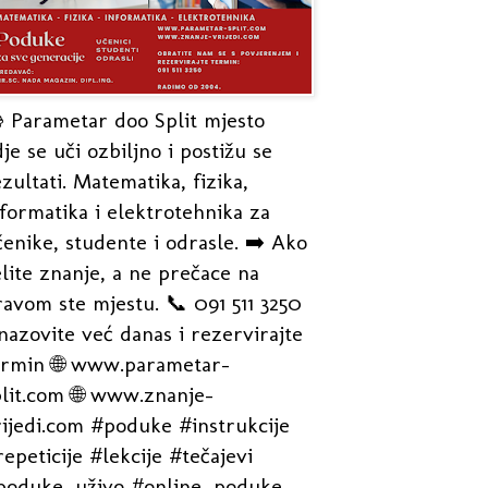
 Parametar doo Split mjesto
je se uči ozbiljno i postižu se
zultati. Matematika, fizika,
formatika i elektrotehnika za
enike, studente i odrasle. ➡️ Ako
lite znanje, a ne prečace na
avom ste mjestu. 📞 091 511 3250
nazovite već danas i rezervirajte
ermin 🌐 www.parametar-
plit.com 🌐 www.znanje-
rijedi.com #poduke #instrukcije
epeticije #lekcije #tečajevi
poduke_uživo #online_poduke