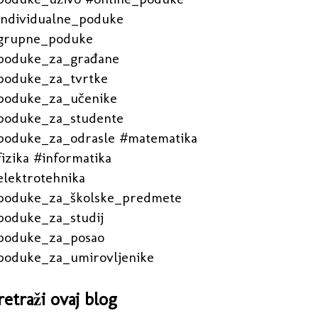
individualne_poduke
grupne_poduke
poduke_za_građane
poduke_za_tvrtke
poduke_za_učenike
poduke_za_studente
poduke_za_odrasle #matematika
izika #informatika
elektrotehnika
poduke_za_školske_predmete
poduke_za_studij
poduke_za_posao
poduke_za_umirovljenike
retraži ovaj blog