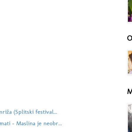
O
M
ža (Splitski festival...
ati - Maslina je neobr...