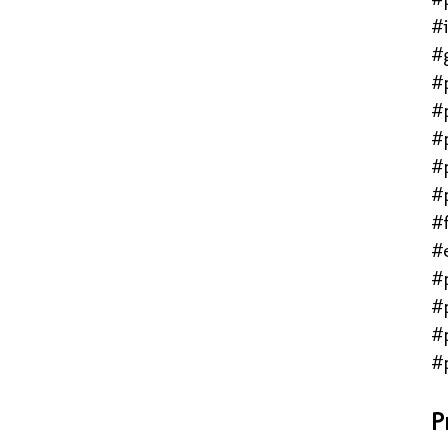
#
#
#
#
#
#
#
#f
#
#
#
#
#
P