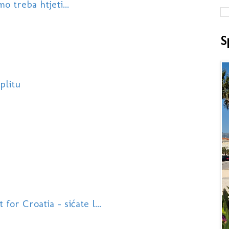
 treba htjeti...
S
plitu
or Croatia - sićate l...