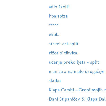
adio školi!
lipa spiza
*****
ekola
street art split
rižot o' tikvica
učenje preko ljeta - split
manistra na malo drugačije
slatko
Klapa Cambi - Gropi mojih mri
Đani Stipaničev & Klapa Dalm