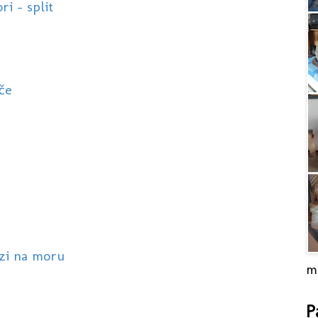
ri - split
če
azi na moru
m
P