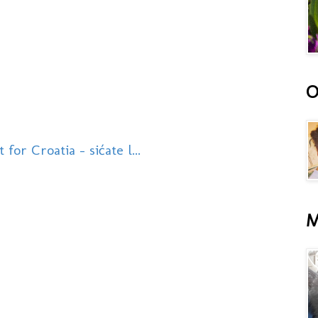
O
or Croatia - sićate l...
M