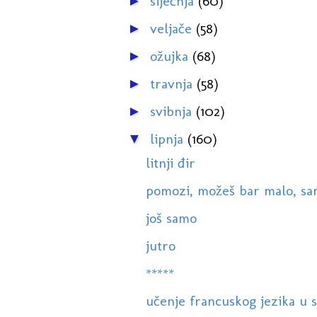
siječnja
(60)
►
veljače
(58)
►
ožujka
(68)
►
travnja
(58)
►
svibnja
(102)
►
lipnja
(160)
▼
litnji đir
pomozi, možeš bar malo, samo
još samo
jutro
*****
učenje francuskog jezika u s