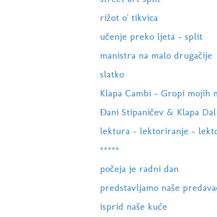
rižot o' tikvica
učenje preko ljeta - split
manistra na malo drugačije
slatko
Klapa Cambi - Gropi mojih mri
Đani Stipaničev & Klapa Dalm
lektura - lektoriranje - lekto
*****
počeja je radni dan
predstavljamo naše predava
isprid naše kuće