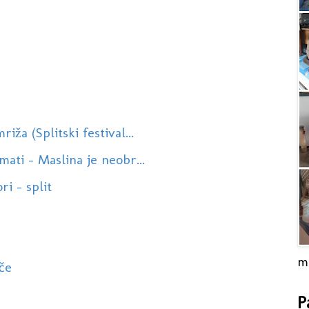
ža (Splitski festival...
ati - Maslina je neobr...
ri - split
m
če
P