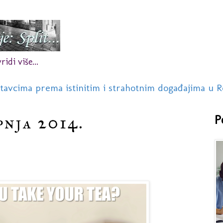
idi više...
stavcima prema istinitim i strahotnim događajima u R
pnja 2014.
P