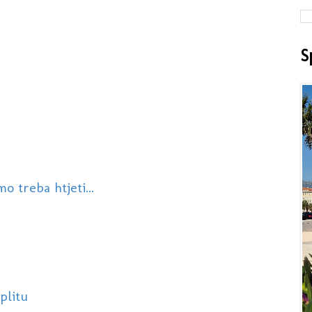
S
 treba htjeti...
plitu