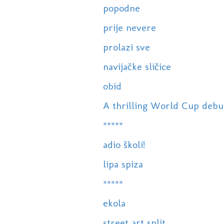
popodne
prije nevere
prolazi sve
navijačke sličice
obid
A thrilling World Cup debut f
*****
adio školi!
lipa spiza
*****
ekola
street art split