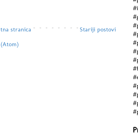
#
#
#
tna stranica
Stariji postovi
#
#
 (Atom)
#
#
#f
#
#
#
#
#
P