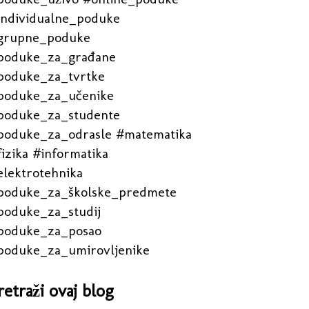
individualne_poduke
grupne_poduke
poduke_za_građane
poduke_za_tvrtke
poduke_za_učenike
poduke_za_studente
poduke_za_odrasle #matematika
izika #informatika
elektrotehnika
poduke_za_školske_predmete
poduke_za_studij
poduke_za_posao
poduke_za_umirovljenike
retraži ovaj blog