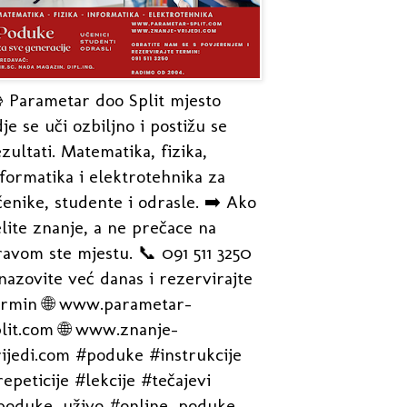
 Parametar doo Split mjesto
je se uči ozbiljno i postižu se
zultati. Matematika, fizika,
formatika i elektrotehnika za
enike, studente i odrasle. ➡️ Ako
lite znanje, a ne prečace na
avom ste mjestu. 📞 091 511 3250
nazovite već danas i rezervirajte
ermin 🌐 www.parametar-
plit.com 🌐 www.znanje-
rijedi.com #poduke #instrukcije
epeticije #lekcije #tečajevi
poduke_uživo #online_poduke