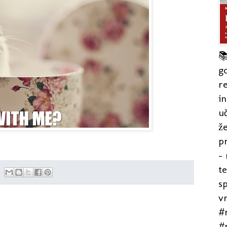

gd
re
in
uč
že
pr
- 
t
s
v
#r
#