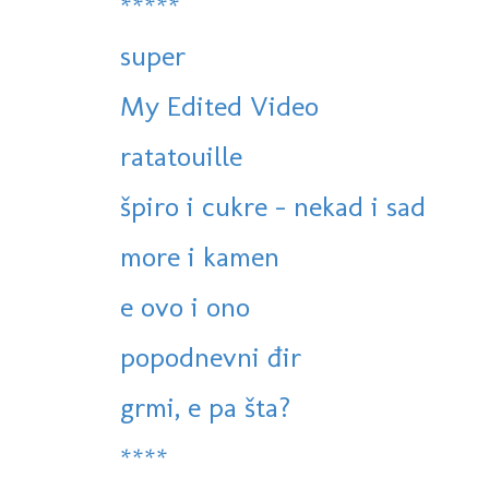
*****
super
My Edited Video
ratatouille
špiro i cukre - nekad i sad
more i kamen
e ovo i ono
popodnevni đir
grmi, e pa šta?
****