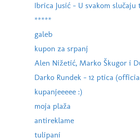
Ibrica Jusić - U svakom slučaju
*****
galeb
kupon za srpanj
Alen Nižetić, Marko Škugor i Du
Darko Rundek - 12 ptica (officia
kupanjeeeee :)
moja plaža
antireklame
tulipani