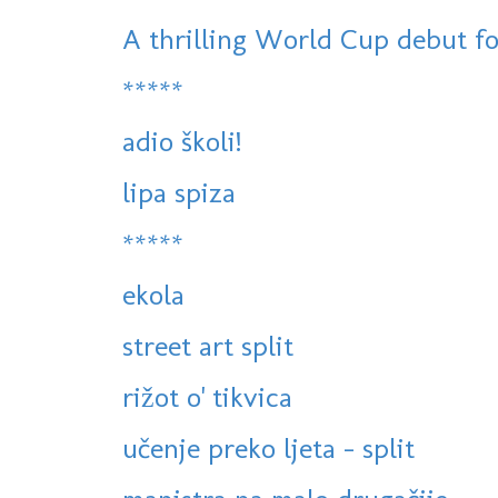
A thrilling World Cup debut for 
*****
adio školi!
lipa spiza
*****
ekola
street art split
rižot o' tikvica
učenje preko ljeta - split