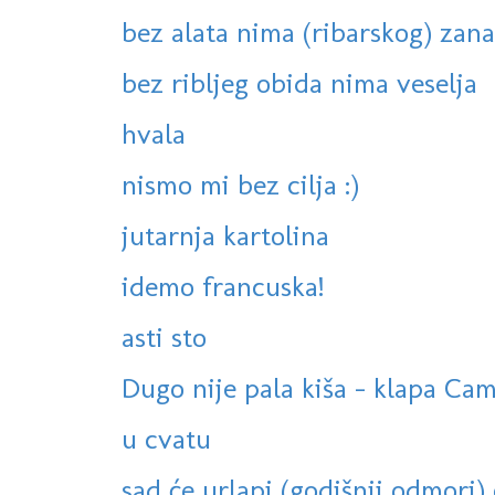
bez alata nima (ribarskog) zana
bez ribljeg obida nima veselja
hvala
nismo mi bez cilja :)
jutarnja kartolina
idemo francuska!
asti sto
Dugo nije pala kiša - klapa Cam
u cvatu
sad će urlapi (godišnji odmori) o