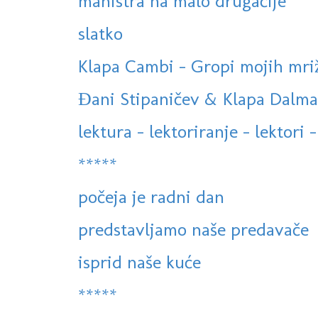
manistra na malo drugačije
slatko
Klapa Cambi - Gropi mojih mriža 
Đani Stipaničev & Klapa Dalmati
lektura - lektoriranje - lektori -
*****
počeja je radni dan
predstavljamo naše predavače
isprid naše kuće
*****