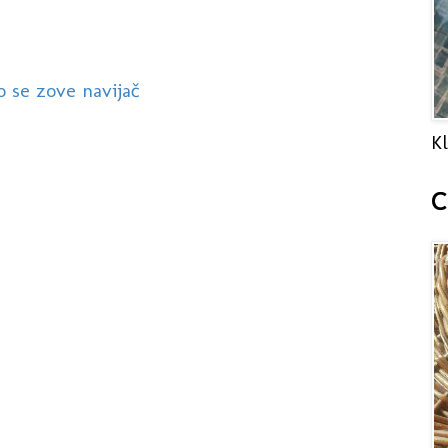
to se zove navijač
Kl
C