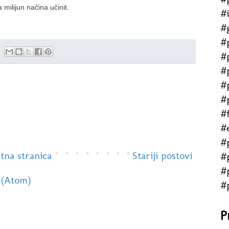
 milijun načina učinit.
#
#
#
#
#
#
#
#f
#
#
tna stranica
Stariji postovi
#
#
 (Atom)
#
P