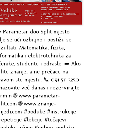
 Parametar doo Split mjesto
je se uči ozbiljno i postižu se
zultati. Matematika, fizika,
formatika i elektrotehnika za
enike, studente i odrasle. ➡️ Ako
lite znanje, a ne prečace na
avom ste mjestu. 📞 091 511 3250
nazovite već danas i rezervirajte
ermin 🌐 www.parametar-
plit.com 🌐 www.znanje-
rijedi.com #poduke #instrukcije
epeticije #lekcije #tečajevi
poduke_uživo #online_poduke