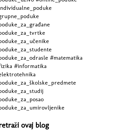
individualne_poduke
grupne_poduke
poduke_za_građane
poduke_za_tvrtke
poduke_za_učenike
poduke_za_studente
poduke_za_odrasle #matematika
izika #informatika
elektrotehnika
poduke_za_školske_predmete
poduke_za_studij
poduke_za_posao
poduke_za_umirovljenike
retraži ovaj blog