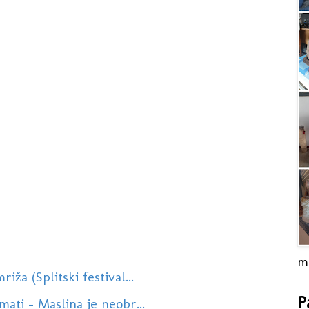
m
ža (Splitski festival...
P
ati - Maslina je neobr...