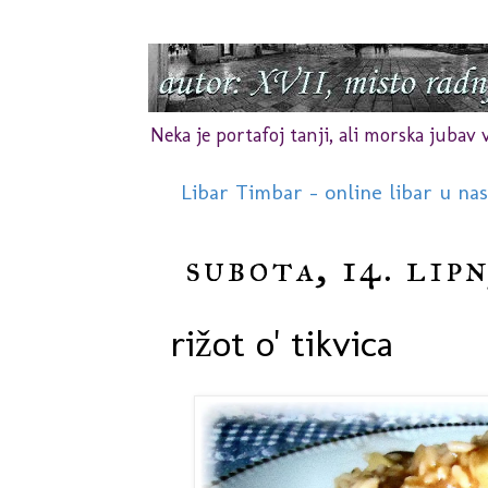
Neka je portafoj tanji, ali morska jubav vr
Libar Timbar - online libar u na
subota, 14. lipn
rižot o' tikvica