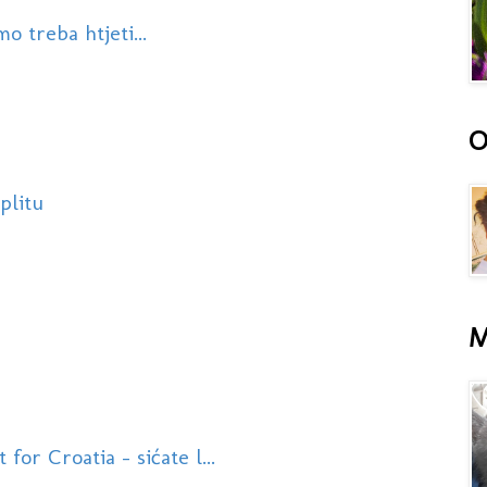
 treba htjeti...
O
plitu
M
or Croatia - sićate l...