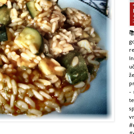

gd
re
in
uč
že
pr
- 
t
s
v
#r
#