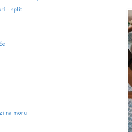
ri - split
če
azi na moru