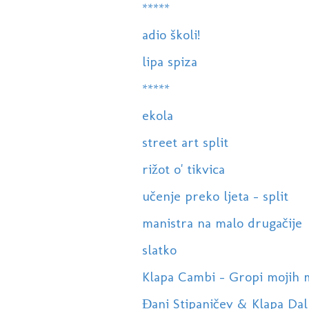
*****
adio školi!
lipa spiza
*****
ekola
street art split
rižot o' tikvica
učenje preko ljeta - split
manistra na malo drugačije
slatko
Klapa Cambi - Gropi mojih mri
Đani Stipaničev & Klapa Dalm