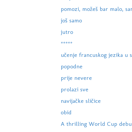
pomozi, možeš bar malo, samo
još samo
jutro
*****
učenje francuskog jezika u s
popodne
prije nevere
prolazi sve
navijačke sličice
obid
A thrilling World Cup debut f