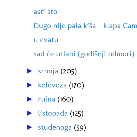
asti sto
Dugo nije pala kiša - klapa Cam
u cvatu
sad će urlapi (godišnji odmori) o
srpnja
(205)
►
kolovoza
(170)
►
rujna
(160)
►
listopada
(125)
►
studenoga
(59)
►