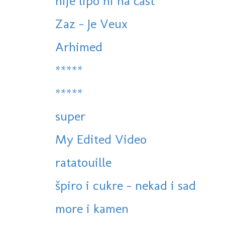
nije lipo ni na čast
Zaz - Je Veux
Arhimed
*****
*****
super
My Edited Video
ratatouille
špiro i cukre - nekad i sad
more i kamen