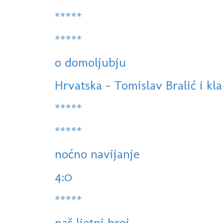
*****
*****
o domoljubju
Hrvatska - Tomislav Bralić i kla
*****
*****
noćno navijanje
4:0
*****
naš ljetni broj