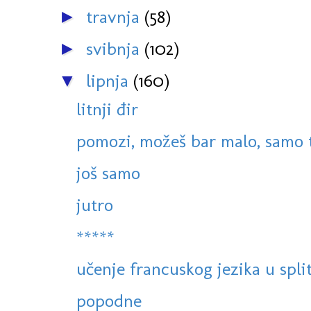
travnja
(58)
►
svibnja
(102)
►
lipnja
(160)
▼
litnji đir
pomozi, možeš bar malo, samo tr
još samo
jutro
*****
učenje francuskog jezika u spli
popodne