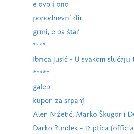
e ovo i ono
popodnevni đir
grmi, e pa šta?
****
Ibrica Jusić - U svakom slučaju
*****
galeb
kupon za srpanj
Alen Nižetić, Marko Škugor i Du
Darko Rundek - 12 ptica (officia