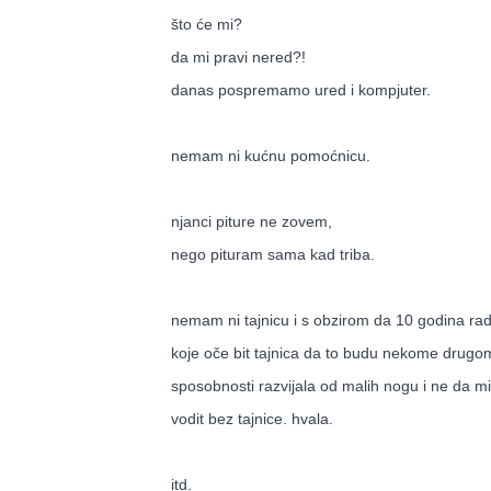
što će mi?
da mi pravi nered?!
danas pospremamo ured i kompjuter.
nemam ni kućnu pomoćnicu.
njanci piture ne zovem,
nego pituram sama kad triba.
nemam ni tajnicu i s obzirom da 10 godina rad
koje oče bit tajnica da to budu nekome drugome
sposobnosti razvijala od malih nogu i ne da mi 
vodit bez tajnice. hvala.
itd.