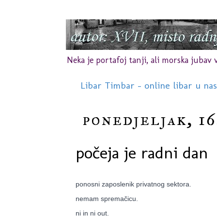
Neka je portafoj tanji, ali morska jubav vr
Libar Timbar - online libar u na
ponedjeljak, 16
počeja je radni dan
ponosni zaposlenik privatnog sektora.
nemam spremačicu.
ni in ni out.