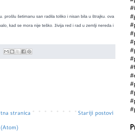
#
#
. prošlu šetimanu san radila toliko i nisan bila u štrajku. ova
#
, kad se mora nije teško. živija red i rad u zemlji nereda i
#
#
#
#
#f
#
#
#
#
#
tna stranica
Stariji postovi
P
 (Atom)