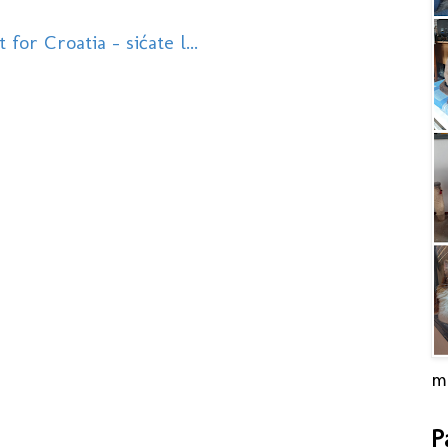
or Croatia - sićate l...
m
P