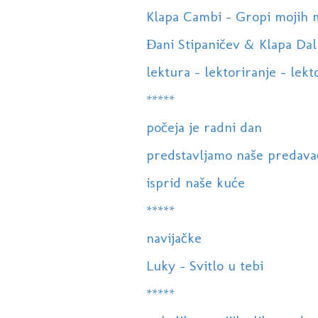
Klapa Cambi - Gropi mojih mri
Đani Stipaničev & Klapa Dalm
lektura - lektoriranje - lekto
*****
počeja je radni dan
predstavljamo naše predava
isprid naše kuće
*****
navijačke
Luky - Svitlo u tebi
*****