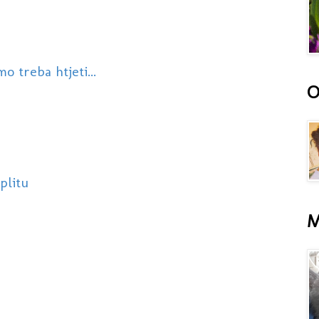
 treba htjeti...
O
plitu
M