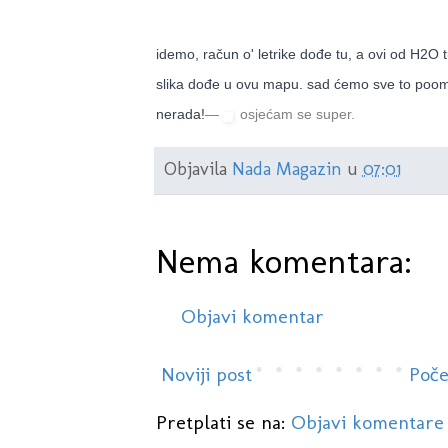
idemo, račun o' letrike dođe tu, a ovi od H2O tu
slika dođe u ovu mapu. sad ćemo sve to poomalo
nerada!
—
osjećam se super.
Objavila
Nada Magazin
u
07:01
Nema komentara:
Objavi komentar
Noviji post
Poče
Pretplati se na:
Objavi komentare