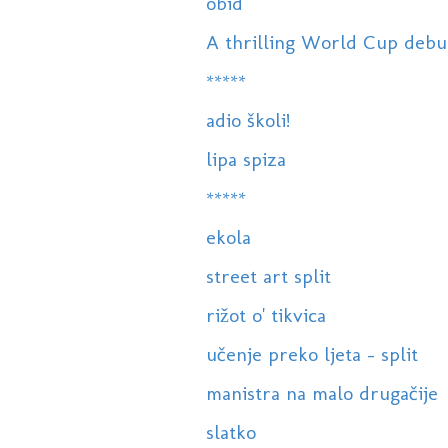
obid
A thrilling World Cup debut f
*****
adio školi!
lipa spiza
*****
ekola
street art split
rižot o' tikvica
učenje preko ljeta - split
manistra na malo drugačije
slatko