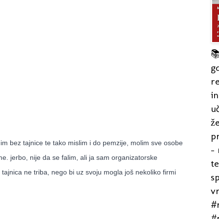

gd
re
in
uč
že
pr
im bez tajnice te tako mislim i do pemzije, molim sve osobe
- 
. jerbo, nije da se falim, ali ja sam organizatorske
t
tajnica ne triba, nego bi uz svoju mogla još nekoliko firmi
s
v
#r
#