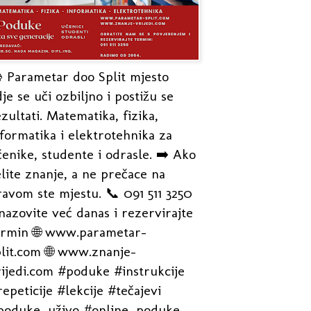
 Parametar doo Split mjesto
je se uči ozbiljno i postižu se
zultati. Matematika, fizika,
formatika i elektrotehnika za
enike, studente i odrasle. ➡️ Ako
lite znanje, a ne prečace na
avom ste mjestu. 📞 091 511 3250
nazovite već danas i rezervirajte
ermin 🌐 www.parametar-
plit.com 🌐 www.znanje-
rijedi.com #poduke #instrukcije
epeticije #lekcije #tečajevi
poduke_uživo #online_poduke