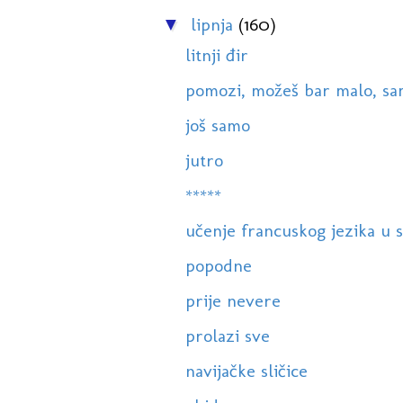
lipnja
(160)
▼
litnji đir
pomozi, možeš bar malo, samo
još samo
jutro
*****
učenje francuskog jezika u s
popodne
prije nevere
prolazi sve
navijačke sličice