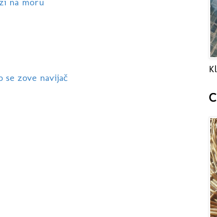
azi na moru
Kl
to se zove navijač
C