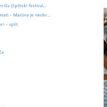
ža (Splitski festival...
ati - Maslina je neobr...
ri - split
če