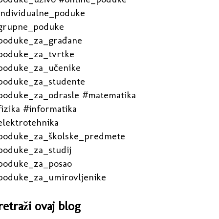
individualne_poduke
grupne_poduke
poduke_za_građane
poduke_za_tvrtke
poduke_za_učenike
poduke_za_studente
poduke_za_odrasle #matematika
izika #informatika
elektrotehnika
poduke_za_školske_predmete
poduke_za_studij
poduke_za_posao
poduke_za_umirovljenike
retraži ovaj blog