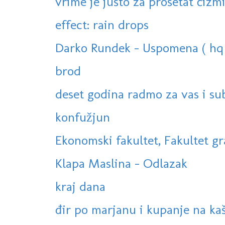
vrime je jušto za prošetat čizmi
effect: rain drops
Darko Rundek - Uspomena ( hq +
brod
deset godina radmo za vas i su
konfužjun
Ekonomski fakultet, Fakultet gra
Klapa Maslina - Odlazak
kraj dana
đir po marjanu i kupanje na k